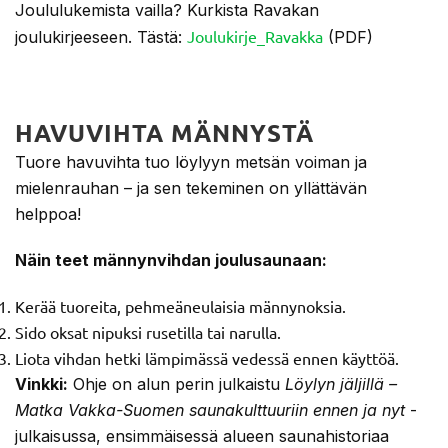
Joululukemista vailla? Kurkista Ravakan
Joulukirje_Ravakka
joulukirjeeseen. Tästä:
(PDF)
HAVUVIHTA MÄNNYSTÄ
Tuore havuvihta tuo löylyyn metsän voiman ja
mielenrauhan – ja sen tekeminen on yllättävän
helppoa!
Näin teet männynvihdan joulusaunaan:
Kerää tuoreita, pehmeäneulaisia männynoksia.
Sido oksat nipuksi rusetilla tai narulla.
Liota vihdan hetki lämpimässä vedessä ennen käyttöä.
Vinkki:
Ohje on alun perin julkaistu
Löylyn jäljillä –
Matka Vakka-Suomen saunakulttuuriin ennen ja nyt
-
julkaisussa, ensimmäisessä alueen saunahistoriaa