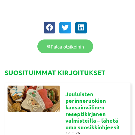
Palaa otsikoihin
SUOSITUIMMAT KIRJOITUKSET
Jouluisten
perinneruokien
kansainvälinen
reseptikirjanen
valmisteilla – lähetä
oma suosikkiohjeesi!
5.8.2026