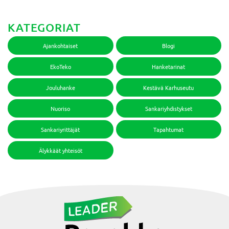
KATEGORIAT
Ajankohtaiset
Blogi
EkoTeko
Hanketarinat
Jouluhanke
Kestävä Karhuseutu
Nuoriso
Sankariyhdistykset
Sankariyrittäjät
Tapahtumat
Älykkäät yhteisöt