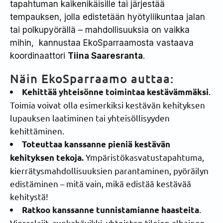
tapahtuman kaikenikäisille tai järjestää
tempauksen, jolla edistetään hyötyliikuntaa jalan
tai polkupyörällä – mahdollisuuksia on vaikka
mihin, kannustaa EkoSparraamosta vastaava
koordinaattori
Tiina Saaresranta
.
Näin EkoSparraamo auttaa:
.
Kehittää yhteisönne toimintaa kestävämmäksi
Toimia voivat olla esimerkiksi kestävän kehityksen
lupauksen laatiminen tai yhteisöllisyyden
kehittäminen.
Toteuttaa kanssanne pieniä kestävän
Ympäristökasvatustapahtuma,
kehityksen tekoja.
kierrätysmahdollisuuksien parantaminen, pyöräilyn
edistäminen – mitä vain, mikä edistää kestävää
kehitystä!
.
Ratkoo kanssanne tunnistamianne haasteita
Vieraslajit, ruokahävikki, yhteisten tilojen alhainen