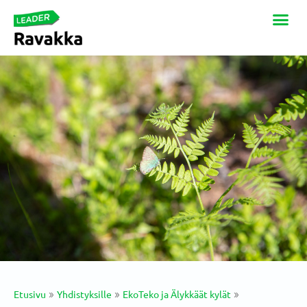
Etusivu
Yhdistyksille
EkoTeko ja Älykkäät kylät
»
»
»