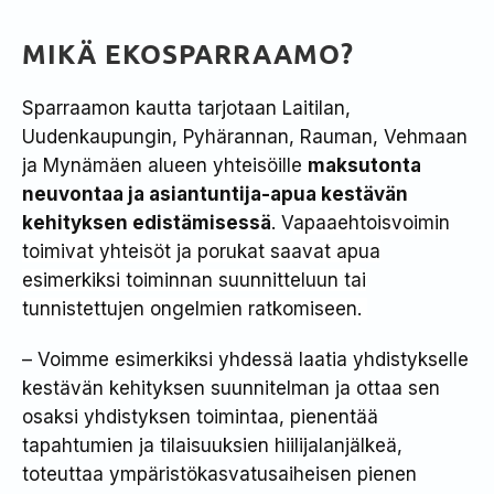
MIKÄ EKOSPARRAAMO?
Sparraamon kautta tarjotaan Laitilan,
Uudenkaupungin, Pyhärannan, Rauman, Vehmaan
ja Mynämäen alueen yhteisöille
maksutonta
neuvontaa ja asiantuntija-apua kestävän
kehityksen edistämisessä
. V
apaaehtoisvoimin
toimivat yhteisöt ja porukat saavat apua
esimerkiksi toiminnan suunnitteluun tai
tunnistettujen ongelmien ratkomiseen.
– Voimme esimerkiksi yhdessä laatia yhdistykselle
kestävän kehityksen suunnitelman ja ottaa sen
osaksi yhdistyksen toimintaa, pienentää
tapahtumien ja tilaisuuksien hiilijalanjälkeä,
toteuttaa ympäristökasvatusaiheisen pienen