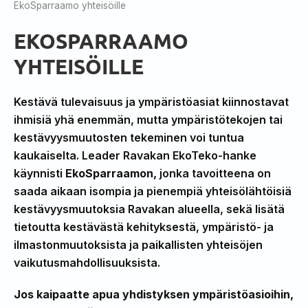
EkoSparraamo yhteisöille
EKOSPARRAAMO
YHTEISÖILLE
Kestävä tulevaisuus ja ympäristöasiat kiinnostavat
ihmisiä yhä enemmän, mutta ympäristötekojen tai
kestävyysmuutosten tekeminen voi tuntua
kaukaiselta. Leader Ravakan EkoTeko-hanke
käynnisti
EkoSparraamon,
jonka tavoitteena on
saada aikaan isompia ja pienempiä yhteisölähtöisiä
kestävyysmuutoksia Ravakan alueella, sekä lisätä
tietoutta kestävästä kehityksestä, ympäristö- ja
ilmastonmuutoksista ja paikallisten yhteisöjen
vaikutusmahdollisuuksista.
Jos kaipaatte apua yhdistyksen ympäristöasioihin,