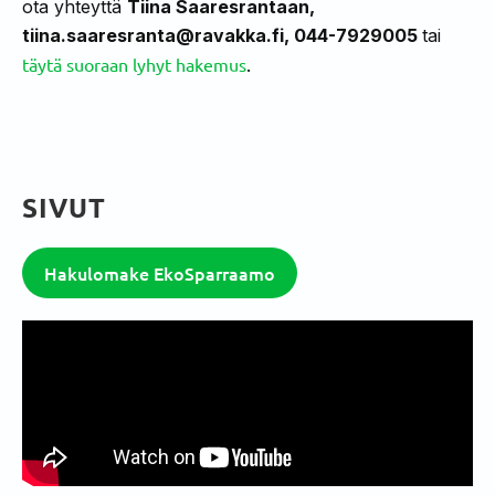
ota yhteyttä
Tiina Saaresrantaan,
tiina.saaresranta@ravakka.fi, 044-7929005
tai
täytä suoraan lyhyt hakemus
.
SIVUT
Hakulomake EkoSparraamo