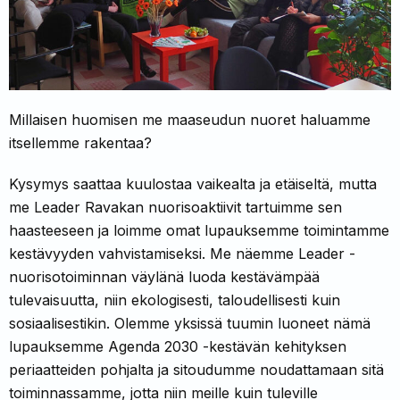
Millaisen huomisen me maaseudun nuoret haluamme
itsellemme rakentaa?
Kysymys saattaa kuulostaa vaikealta ja etäiseltä, mutta
me Leader Ravakan nuorisoaktiivit tartuimme sen
haasteeseen ja loimme omat lupauksemme toimintamme
kestävyyden vahvistamiseksi. Me näemme Leader -
nuorisotoiminnan väylänä luoda kestävämpää
tulevaisuutta, niin ekologisesti, taloudellisesti kuin
sosiaalisestikin. Olemme yksissä tuumin luoneet nämä
lupauksemme Agenda 2030 -kestävän kehityksen
periaatteiden pohjalta ja sitoudumme noudattamaan sitä
toiminnassamme, jotta niin meille kuin tuleville