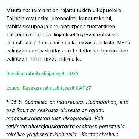
Muutamat toimialat on rajattu tukien ulkopuolelle.
Tällaisia ovat esim. liikennöinti, koneurakointi,
vähittäiskauppa ja energiaturpeen tuottaminen.
Tarkemmat rahoituslinjaukset löytyvät erillisestä
tiedostosta, johon pääsee alla olevasta linkistä. Myös
valintakriteerit vaikuttavat rahoitettavien hankkeiden
valintaan, niihin myös linkki alla.
Ravakan rahoituslinjaukset_2025
Leader Ravakan valintakriteerit CAP27
*
95 % Suomesta on maaseutua. Huomaathan, että
osa Rauman keskusta-alueesta on rajattu
maaseuturahaston tuen ulkopuolelle. Voit
tarkistaa
aluerajauskartasta
osoitteen perusteella,
toimiiko yrityksesi tukialueella. Karttapalveluun