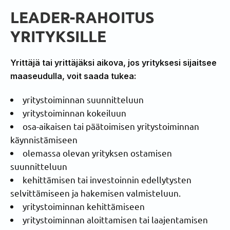
LEADER-RAHOITUS
YRITYKSILLE
Yrittäjä tai yrittäjäksi aikova, jos yrityksesi sijaitsee
maaseudulla, voit saada tukea:
yritystoiminnan suunnitteluun
yritystoiminnan kokeiluun
osa-aikaisen tai päätoimisen yritystoiminnan
käynnistämiseen
olemassa olevan yrityksen ostamisen
suunnitteluun
kehittämisen tai investoinnin edellytysten
selvittämiseen ja hakemisen valmisteluun.
yritystoiminnan kehittämiseen
yritystoiminnan aloittamisen tai laajentamisen