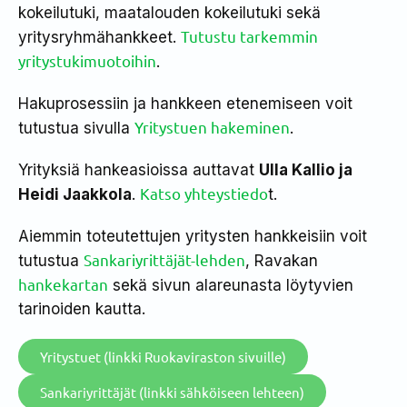
kokeilutuki, maatalouden kokeilutuki sekä
Tutustu tarkemmin
yritysryhmähankkeet.
yritystukimuotoihin
.
Hakuprosessiin ja hankkeen etenemiseen voit
Yritystuen hakeminen
tutustua sivulla
.
Yrityksiä hankeasioissa auttavat
Ulla Kallio ja
Katso yhteystiedo
Heidi Jaakkola
.
t.
Aiemmin toteutettujen yritysten hankkeisiin voit
Sankariyrittäjät-lehden
tutustua
, Ravakan
hankekartan
sekä sivun alareunasta löytyvien
tarinoiden kautta.
Yritystuet (linkki Ruokaviraston sivuille)
Sankariyrittäjät (linkki sähköiseen lehteen)