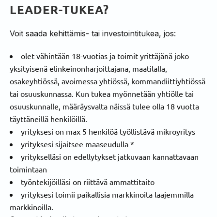
LEADER-TUKEA?
Voit saada kehittämis- tai investointitukea, jos:
olet vähintään 18-vuotias ja toimit yrittäjänä joko
yksityisenä elinkeinonharjoittajana, maatilalla,
osakeyhtiössä, avoimessa yhtiössä, kommandiittiyhtiössä
tai osuuskunnassa. Kun tukea myönnetään yhtiölle tai
osuuskunnalle, määräysvalta näissä tulee olla 18 vuotta
täyttäneillä henkilöillä.
yrityksesi on max 5 henkilöä työllistävä mikroyritys
yrityksesi sijaitsee maaseudulla *
yritykselläsi on edellytykset jatkuvaan kannattavaan
toimintaan
työntekijöilläsi on riittävä ammattitaito
yrityksesi toimii paikallisia markkinoita laajemmilla
markkinoilla.