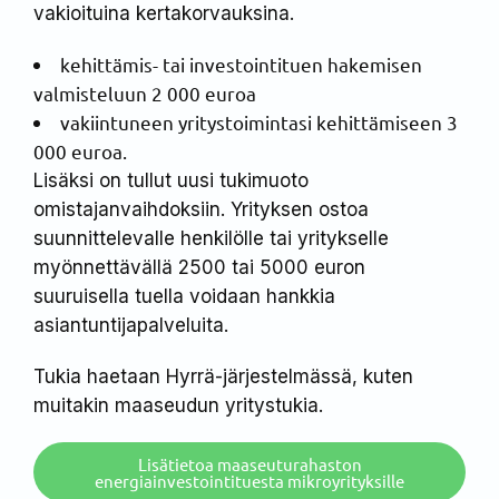
vakioituina kertakorvauksina.
kehittämis- tai investointituen hakemisen
valmisteluun 2 000 euroa
vakiintuneen yritystoimintasi kehittämiseen 3
000 euroa.
Lisäksi on tullut uusi tukimuoto
omistajanvaihdoksiin. Yrityksen ostoa
suunnittelevalle henkilölle tai yritykselle
myönnettävällä 2500 tai 5000 euron
suuruisella tuella voidaan hankkia
asiantuntijapalveluita.
Tukia haetaan Hyrrä-järjestelmässä, kuten
muitakin maaseudun yritystukia.
Lisätietoa maaseuturahaston
energiainvestointituesta mikroyrityksille