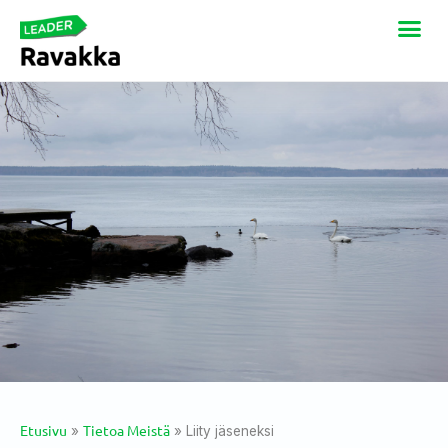
Etusivu
Tietoa Meistä
»
»
Liity jäseneksi