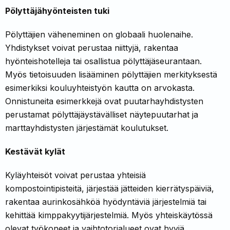
Pölyttäjähyönteisten tuki
Pölyttäjien väheneminen on globaali huo­lenaihe.
Yhdistykset voivat perustaa niitty­jä, rakentaa
hyönteishotelleja tai osallistua pölyttäjäseurantaan.
Myös tietoisuuden li­sääminen pölyttäjien merkityksestä
esimer­kiksi kouluyhteistyön kautta on arvokasta.
Onnistuneita esimerkkejä ovat puutarhayh­distysten
perustamat pölyttäjäystävälliset näytepuutarhat ja
marttayhdistysten järjes­tämät koulutukset.
Kestävät kylät
Kyläyhteisöt voivat perustaa yhteisiä
kompostointipisteitä, järjestää jätteiden kierrätyspäiviä,
rakentaa aurinkosähköä hyödyntäviä järjestelmiä tai
kehittää kimp­pakyytijärjestelmiä. Myös yhteiskäytössä
olevat työkoneet ja vaihtotorialueet ovat hyviä