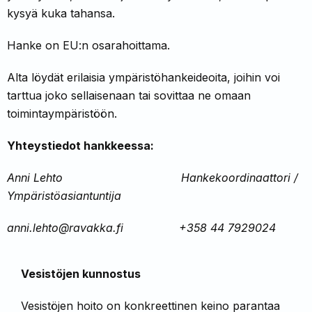
kysyä kuka tahansa.
Hanke on EU:n osarahoittama.
Alta löydät erilaisia ympäristöhankeideoita, joihin voi
tarttua joko sellaise­naan tai sovittaa ne omaan
toimintaympäris­töön.
Yhteystiedot hankkeessa:
Anni Lehto Hankekoordinaattori /
Ympäristöasiantuntija
anni.lehto@ravakka.fi +358 44 7929024
Vesistöjen kunnostus
Vesistöjen hoito on konkreettinen keino pa­rantaa