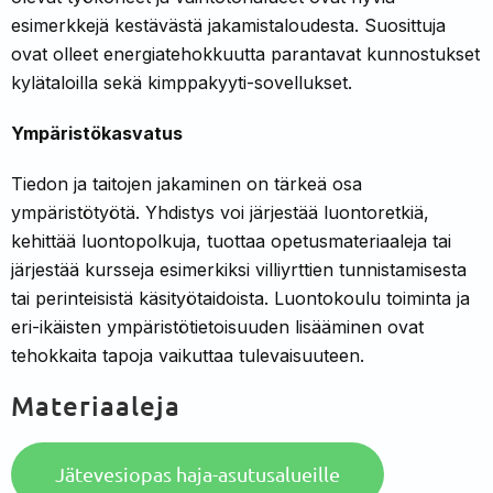
esimerkkejä kestävästä jakamistaloudesta. Suosittuja
ovat olleet energiatehok­kuutta parantavat kunnostukset
kylätaloilla sekä kimppakyyti-sovellukset.
Ympäristökasvatus
Tiedon ja taitojen jakaminen on tärkeä osa
ympäristötyötä. Yhdistys voi järjestää luon­toretkiä,
kehittää luontopolkuja, tuottaa opetusmateriaaleja tai
järjestää kursseja esimerkiksi villiyrttien tunnistamisesta
tai perinteisistä käsityötaidoista. Luontokoulu­ toiminta ja
eri-ikäisten ympäristötietoisuu­den lisääminen ovat
tehokkaita tapoja vai­kuttaa tulevaisuuteen.
Materiaaleja
Jätevesiopas haja-asutusalueille