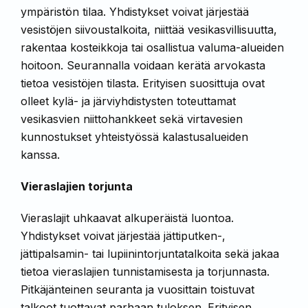
ympäristön tilaa. Yhdistykset voivat järjestää
vesistöjen siivoustalkoita, niittää vesikasvillisuutta,
rakentaa kosteikkoja tai osallistua valuma-alueiden
hoitoon. Seu­rannalla voidaan kerätä arvokasta
tietoa vesistöjen tilasta. Erityisen suosittuja ovat
olleet kylä- ja järviyhdistysten toteuttamat
vesikasvien niittohankkeet sekä virtavesien
kunnostukset yhteistyössä kalastusaluei­den
kanssa.
Vieraslajien torjunta
Vieraslajit uhkaavat alkuperäistä luontoa.
Yhdistykset voivat järjestää jättiputken-,
jättipalsamin- tai lupiinintorjuntatalkoita sekä jakaa
tietoa vieraslajien tunnistami­sesta ja torjunnasta.
Pitkäjänteinen seuran­ta ja vuosittain toistuvat
talkoot tuottavat parhaan tuloksen. Erityisen