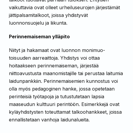
vaikuttavia ovat olleet urheiluseurojen järjestämät
jättipalsa­mitalkoot, joissa yhdistyvät
luonnonsuojelu ja liikunta.
Perinnemaiseman ylläpito
Niityt ja hakamaat ovat luonnon monimuo­
toisuuden aarreaittoja. Yhdistys voi ottaa
hoitaakseen perinnemaiseman, järjestää
niittoavustusta maanomistajille tai perustaa laitumia
laidunpankkiin. Perinnemaisemien kunnostus voi
olla myös pedagoginen han­ke, jossa opetetaan
perinteisiä työtapoja ja tutustutetaan lapsia
maaseudun kulttuuri­ perintöön. Esimerkkejä ovat
kyläyhdistysten toteuttamat talkoohankkeet, joissa
ennallis­tetaan vanhoja laidunalueita.