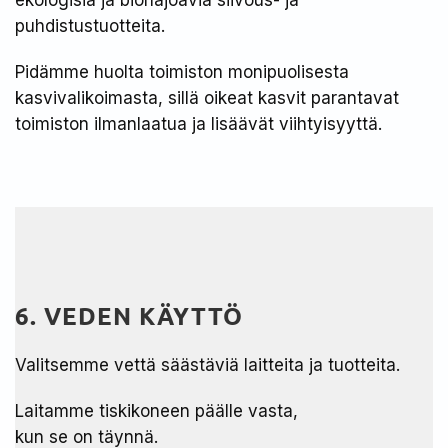
ekologisia ja biohajoavia siivous- ja
puhdistustuotteita.​
Pidämme huolta toimiston monipuolisesta
kasvivalikoimasta, sillä oikeat kasvit parantavat
toimiston ilmanlaatua ja lisäävät viihtyisyyttä. ​
6. VEDEN KÄYTTÖ
Valitsemme vettä säästäviä laitteita ja tuotteita.​
Laitamme tiskikoneen päälle vasta,​
kun se on täynnä.​