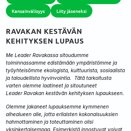
Kansainvälisyys
Liity jäseneksi
RAVAKAN KESTÄVÄN
KEHITYKSEN LUPAUS
Me Leader Ravakassa sitoudumme
toiminnassamme edistämään ympäristömme ja
työyhteisömme ekologista, kulttuurista, sosiaalista
ja taloudellista hyvinvointia. ​
Tätä tarkoitusta
varten olemme laatineet ja sitoutuneet
Leader Ravakan kestävän kehityksen lupaukseen.​
Olemme jakaneet lupauksemme kymmenen
aihealueen alle, jotta erilaisten kokonaisuuksien
hahmottaminen ja toteuttaminen olisi
yksinkertaisempaa.
Esimerkistä innostuvat voivat