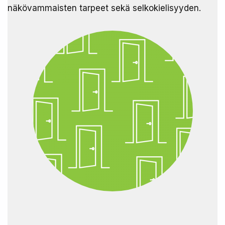
näkövammaisten tarpeet sekä selkokielisyyden.