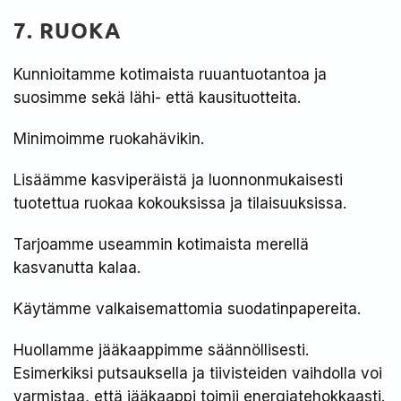
7. RUOKA
Kunnioitamme kotimaista ruuantuotantoa ja
suosimme sekä lähi- että kausituotteita.​
Minimoimme ruokahävikin.​
Lisäämme kasviperäistä ja luonnonmukaisesti
tuotettua ruokaa kokouksissa ja tilaisuuksissa.​
Tarjoamme useammin kotimaista merellä
kasvanutta kalaa.​
Käytämme valkaisemattomia suodatinpapereita. ​
Huollamme jääkaappimme säännöllisesti.
Esimerkiksi putsauksella ja tiivisteiden vaihdolla voi
varmistaa, että jääkaappi toimii energiatehokkaasti.​