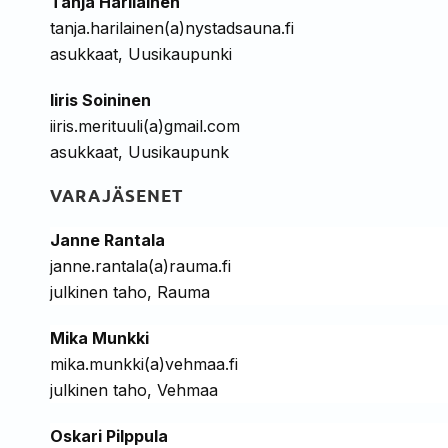
Tanja Harilainen
tanja.harilainen(a)nystadsauna.fi
asukkaat, Uusikaupunki
Iiris Soininen
iiris.merituuli(a)gmail.com
asukkaat, Uusikaupunk
VARAJÄSENET
Janne Rantala
janne.rantala(a)rauma.fi
julkinen taho, Rauma
Mika Munkki
mika.munkki(a)vehmaa.fi
julkinen taho, Vehmaa
Oskari Pilppula