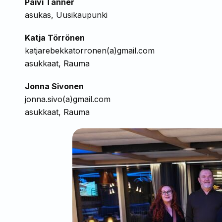
Päivi Tanner
asukas, Uusikaupunki
Katja Törrönen
katjarebekkatorronen(a)gmail.com
asukkaat, Rauma
Jonna Sivonen
jonna.sivo(a)gmail.com
asukkaat, Rauma