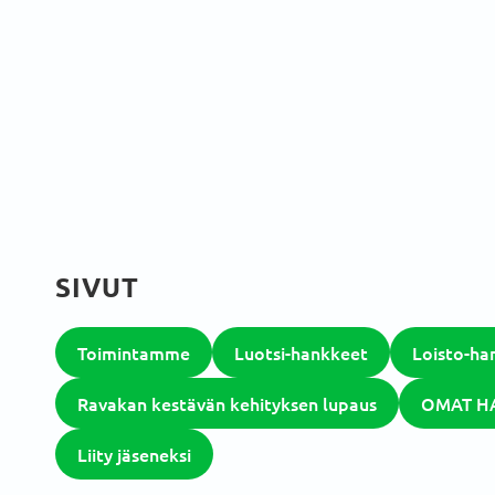
SIVUT
Toimintamme
Luotsi-hankkeet
Loisto-ha
Ravakan kestävän kehityksen lupaus
OMAT H
Liity jäseneksi