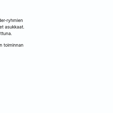
ader-ryhmien
et asukkaat.
ttuna.
an toiminnan