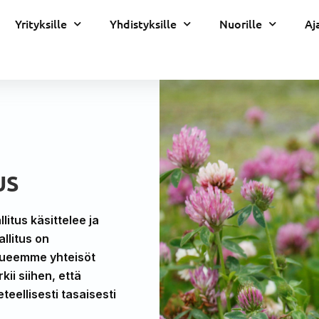
Yrityksille
Yhdistyksille
Nuorille
Aj
US
litus käsittelee ja
llitus on
alueemme yhteisöt
ii siihen, että
teellisesti tasaisesti