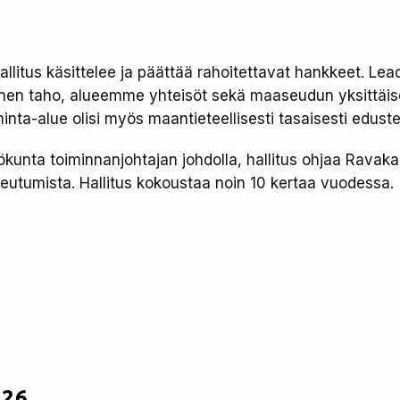
allitus käsittelee ja päättää rahoitettavat hankkeet. Le
lkinen taho, alueemme yhteisöt sekä maaseudun yksittäis
minta-alue olisi myös maantieteellisesti tasaisesti eduste
kunta toiminnanjohtajan johdolla, hallitus ohjaa Ravak
eutumista. Hallitus kokoustaa noin 10 kertaa vuodessa.
026