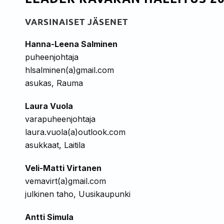
VARSINAISET JÄSENET
Hanna-Leena Salminen
puheenjohtaja
hlsalminen(a)gmail.com
asukas, Rauma
Laura Vuola
varapuheenjohtaja
laura.vuola(a)outlook.com
asukkaat, Laitila
Veli-Matti Virtanen
vemavirt(a)gmail.com
julkinen taho, Uusikaupunki
Antti Simula