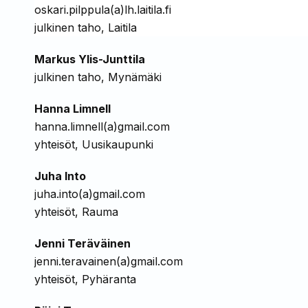
oskari.pilppula(a)lh.laitila.fi
julkinen taho, Laitila
Markus Ylis-Junttila
julkinen taho, Mynämäki
Hanna Limnell
hanna.limnell(a)gmail.com
yhteisöt, Uusikaupunki
Juha Into
juha.into(a)gmail.com
yhteisöt, Rauma
Jenni Teräväinen
jenni.teravainen(a)gmail.com
yhteisöt, Pyhäranta