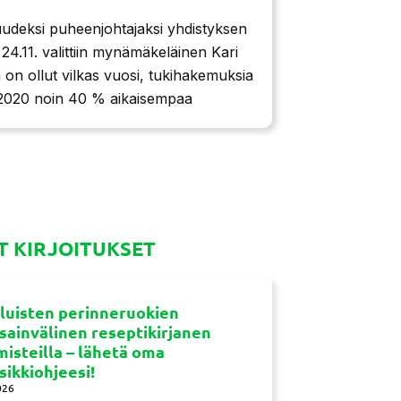
udeksi puheenjohtajaksi yhdistyksen
4.11. valittiin mynämäkeläinen Kari
 on ollut vilkas vuosi, tukihakemuksia
 2020 noin 40 % aikaisempaa
 KIRJOITUKSET
luisten perinneruokien
sainvälinen reseptikirjanen
misteilla – lähetä oma
sikkiohjeesi!
026