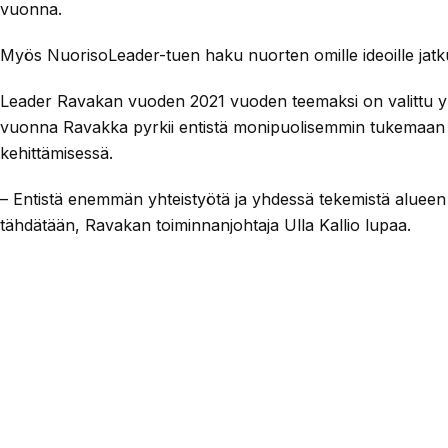
vuonna.
Myös NuorisoLeader-tuen haku nuorten omille ideoille jat
Leader Ravakan vuoden 2021 vuoden teemaksi on valittu yht
vuonna Ravakka pyrkii entistä monipuolisemmin tukemaan pa
kehittämisessä.
– Entistä enemmän yhteistyötä ja yhdessä tekemistä alueen
tähdätään, Ravakan toiminnanjohtaja Ulla Kallio lupaa.