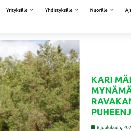
Yrityksille
Yhdistyksille
Nuorille
Aj
KARI MÄ
MYNÄMÄ
RAVAKAN
PUHEENJ
8 joulukuun, 20