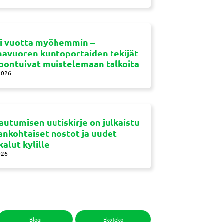
si vuotta myöhemmin –
navuoren kuntoportaiden tekijät
oontuivat muistelemaan talkoita
2026
autumisen uutiskirje on julkaistu
jankohtaiset nostot ja uudet
kalut kylille
026
Blogi
EkoTeko