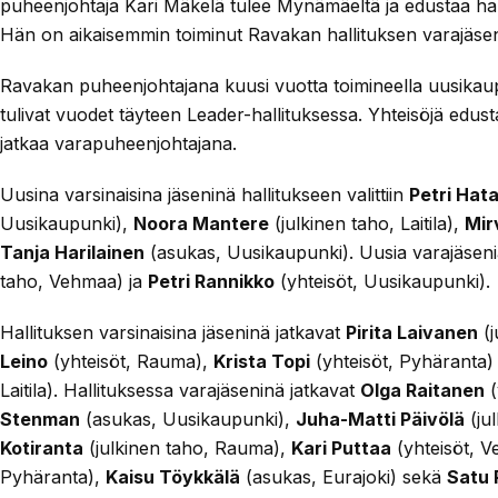
puheenjohtaja Kari Mäkelä tulee Mynämäeltä ja edustaa ha
Hän on aikaisemmin toiminut Ravakan hallituksen varajäse
Ravakan puheenjohtajana kuusi vuotta toimineella uusikaup
tulivat vuodet täyteen Leader-hallituksessa. Yhteisöjä edus
jatkaa varapuheenjohtajana.
Uusina varsinaisina jäseninä hallitukseen valittiin
Petri Hat
Uusikaupunki),
Noora Mantere
(julkinen taho, Laitila),
Mir
Tanja Harilainen
(asukas, Uusikaupunki). Uusia varajäsen
taho, Vehmaa) ja
Petri Rannikko
(yhteisöt, Uusikaupunki).
Hallituksen varsinaisina jäseninä jatkavat
Pirita Laivanen
(j
Leino
(yhteisöt, Rauma),
Krista Topi
(yhteisöt, Pyhäranta
Laitila). Hallituksessa varajäseninä jatkavat
Olga Raitanen
(
Stenman
(asukas, Uusikaupunki),
Juha-Matti Päivölä
(jul
Kotiranta
(julkinen taho, Rauma),
Kari Puttaa
(yhteisöt, 
Pyhäranta),
Kaisu Töykkälä
(asukas, Eurajoki) sekä
Satu 