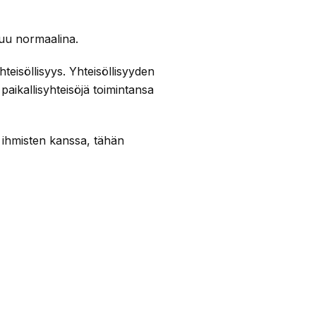
kuu normaalina.
eisöllisyys. Yhteisöllisyyden
ikallisyhteisöjä toimintansa
 ihmisten kanssa, tähän