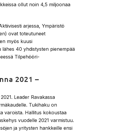
keissa ollut noin 4,5 miljoonaa
Aktiivisesti arjessa, Ympäristö
en) ovat toteutuneet
keen myös kuusi
u lähes 40 yhdistysten pienempää
neessä Tilpehööri-
nna 2021 –
a 2021. Leader Ravakassa
tymäkaudelle. Tukihaku on
a varoista. Hallitus kokoustaa
tuskehys vuodelle 2021 varmistuu.
jen ja yritysten hankkeille ensi