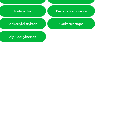
Jouluhanke
Kestävä Karhuseutu
Sankariyhdistykset
Sankariyrittäjät
Älykkäät yhteisöt