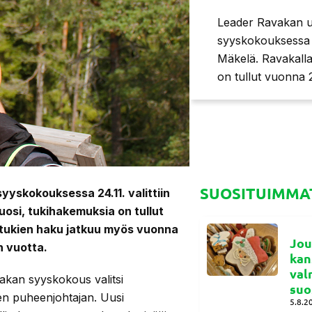
Leader Ravakan u
syyskokouksessa 2
Mäkelä. Ravakalla
on tullut vuonna
SUOSITUIMMAT
yskokouksessa 24.11. valittiin
uosi, tukihakemuksia on tullut
tukien haku jatkuu myös vuonna
Jou
n vuotta.
kan
val
akan syyskokous valitsi
suo
den puheenjohtajan. Uusi
5.8.2