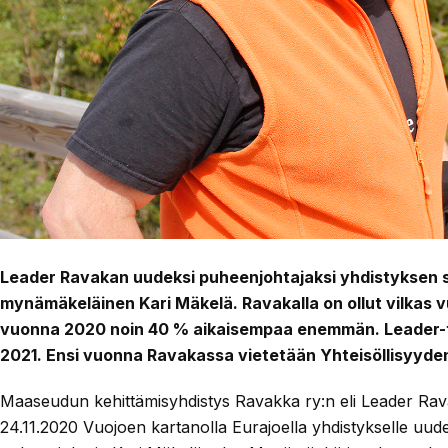
Leader Ravakan uudeksi puheenjohtajaksi yhdistyksen sy
mynämäkeläinen Kari Mäkelä. Ravakalla on ollut vilkas v
vuonna 2020 noin 40 % aikaisempaa enemmän. Leader-
2021. Ensi vuonna Ravakassa vietetään Yhteisöllisyyde
Maaseudun kehittämisyhdistys Ravakka ry:n eli Leader Rav
24.11.2020 Vuojoen kartanolla Eurajoella yhdistykselle uu