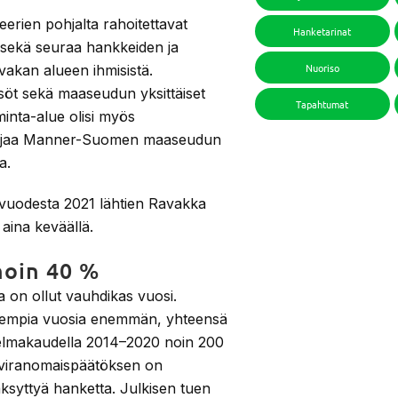
erien pohjalta rahoitettavat
Hanketarinat
 sekä seuraa hankkeiden ja
Nuoriso
vakan alueen ihmisistä.
isöt sekä maaseudun yksittäiset
Tapahtumat
minta-alue olisi myös
oa ohjaa Manner-Suomen maaseudun
a.
ä vuodesta 2021 lähtien Ravakka
 aina keväällä.
oin 40 %
a on ollut vauhdikas vuosi.
isempia vuosia enemmän, yhteensä
elmakaudella 2014–2020 noin 200
n viranomaispäätöksen on
syttyä hanketta. Julkisen tuen