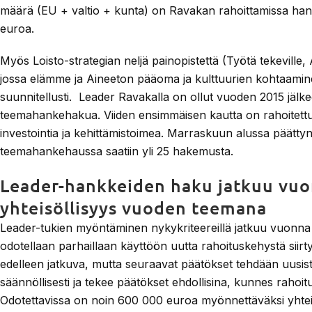
määrä (EU + valtio + kunta) on Ravakan rahoittamissa hank
euroa.
Myös Loisto-strategian neljä painopistettä (Työtä tekeville, 
jossa elämme ja Aineeton pääoma ja kulttuurien kohtaamin
suunnitellusti. Leader Ravakalla on ollut vuoden 2015 jäl
teemahankehakua. Viiden ensimmäisen kautta on rahoitett
investointia ja kehittämistoimea. Marraskuun alussa päätty
teemahankehaussa saatiin yli 25 hakemusta.
Leader-hankkeiden haku jatkuu vuo
yhteisöllisyys vuoden teemana
Leader-tukien myöntäminen nykykriteereillä jatkuu vuonn
odotellaan parhaillaan käyttöön uutta rahoituskehystä siir
edelleen jatkuva, mutta seuraavat päätökset tehdään uusist
säännöllisesti ja tekee päätökset ehdollisina, kunnes rahoi
Odotettavissa on noin 600 000 euroa myönnettäväksi yhteisö