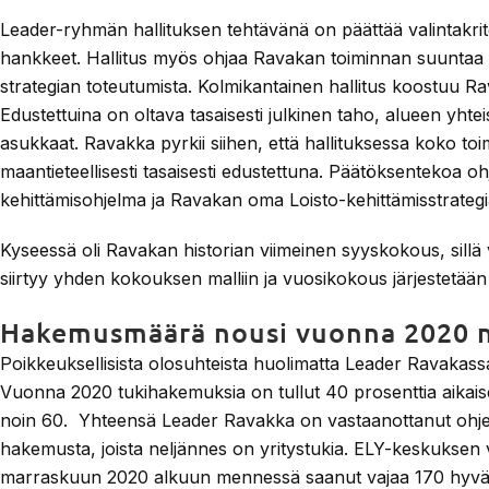
Leader-ryhmän hallituksen tehtävänä on päättää valintakrite
hankkeet. Hallitus myös ohjaa Ravakan toiminnan suuntaa
strategian toteutumista. Kolmikantainen hallitus koostuu Ra
Edustettuina on oltava tasaisesti julkinen taho, alueen yhte
asukkaat. Ravakka pyrkii siihen, että hallituksessa koko toi
maantieteellisesti tasaisesti edustettuna. Päätöksentek
kehittämisohjelma ja Ravakan oma Loisto-kehittämisstrategi
Kyseessä oli Ravakan historian viimeinen syyskokous, sill
siirtyy yhden kokouksen malliin ja vuosikokous järjestetään
Hakemusmäärä nousi vuonna 2020 n
Poikkeuksellisista olosuhteista huolimatta Leader Ravakass
Vuonna 2020 tukihakemuksia on tullut 40 prosenttia aika
noin 60. Yhteensä Leader Ravakka on vastaanottanut ohj
hakemusta, joista neljännes on yritystukia. ELY-keskukse
marraskuun 2020 alkuun mennessä saanut vajaa 170 hyväk