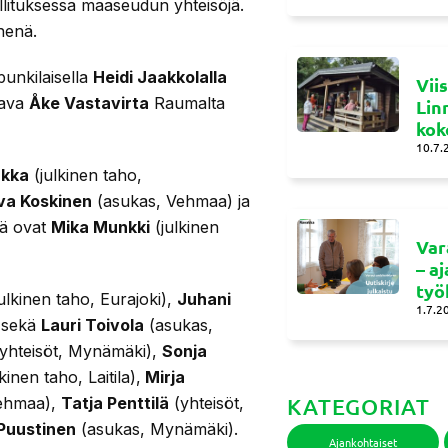
llituksessa maaseudun yhteisöjä.
nenä.
unkilaisella
Heidi Jaakkolalla
Vii
tava
Åke Vastavirta
Raumalta
Lin
kok
10.7.
akka
(julkinen taho,
va Koskinen
(asukas, Vehmaa) ja
iä ovat
Mika Munkki
(julkinen
Var
– a
työ
ulkinen taho, Eurajoki),
Juhani
1.7.2
) sekä
Lauri Toivola
(asukas,
yhteisöt, Mynämäki),
Sonja
kinen taho, Laitila),
Mirja
Vehmaa),
Tatja Penttilä
(yhteisöt,
KATEGORIAT
Puustinen
(asukas, Mynämäki).
Ajankohtaiset