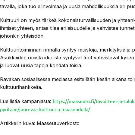
tavalla, joka tuo elinvoimaa ja uusia mahdollisuuksia eri pu
Kulttuuri on myös tärkeä kokonaisturvallisuuden ja yhteen
ihmiset yhteen, antaa tilaa erilaisuudelle ja vahvistaa tunnet
johonkin yhteisöön.
Kulttuuritoiminnan rinnalla syntyy muistoja, merkityksiä ja p
Asukkaiden omista ideoista syntyvät teot vahvistavat kylien
ja luovat uusia tapoja kohdata toisia.
Ravakan sosiaalisessa mediassa esitellään kesän aikana toi
kulttuurihankkeita.
https://maaseutu.fi/tavoitteet-ja-tulok
Lue lisää kampanjasta:
pyritaan/juurevaa-kulttuuria-maaseudulla/
Artikkelin kuva: Maaseutuverkosto