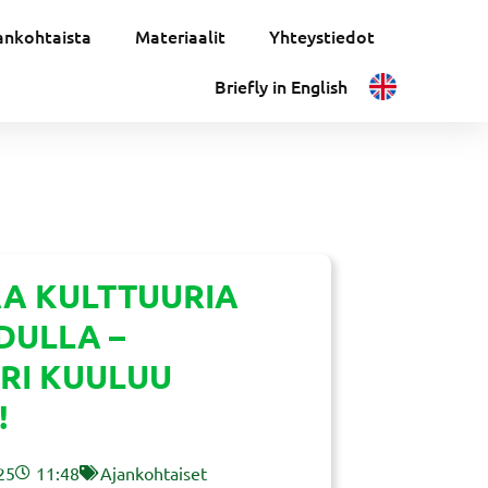
ankohtaista
Materiaalit
Yhteystiedot
Briefly in English
A KULTTUURIA
ULLA –
RI KUULUU
!
25
11:48
Ajankohtaiset