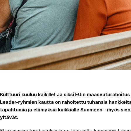
Kulttuuri kuuluu kaikille! Ja siksi EU:n maaseuturahoitus t
Leader-ryhmien kautta on rahoitettu tuhansia hankkeita,
tapahtumia ja elämyksiä kaikkialle Suomeen – myös sinn
yltävät
.
EU:n maaseuturahoituksella on toteutettu kymmeniä tuhansi