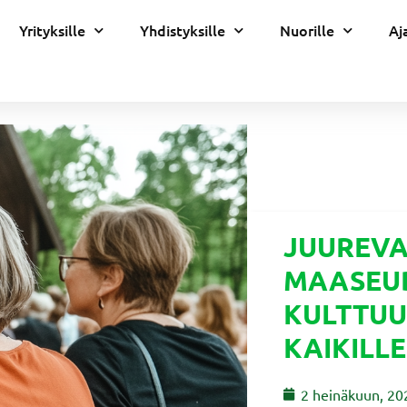
Yrityksille
Yhdistyksille
Nuorille
Aj
JUUREVA
MAASEUD
KULTTUU
KAIKILLE
2 heinäkuun, 20