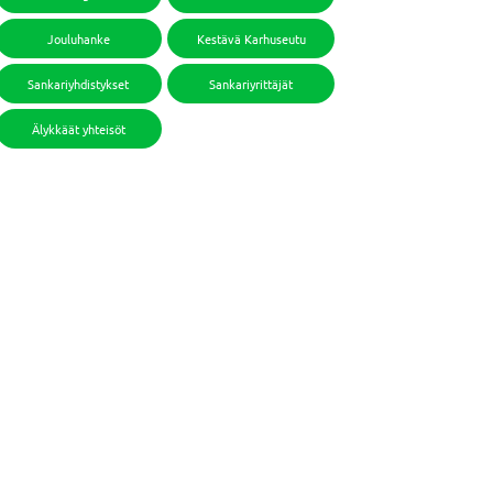
Jouluhanke
Kestävä Karhuseutu
Sankariyhdistykset
Sankariyrittäjät
Älykkäät yhteisöt