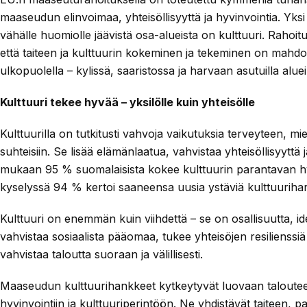
maaseudun elinvoimaa, yhteisöllisyyttä ja hyvinvointia. Yks
vähälle huomiolle jäävistä osa-alueista on kulttuuri. Rahoitu
että taiteen ja kulttuurin kokeminen ja tekeminen on mahd
ulkopuolella – kylissä, saaristossa ja harvaan asutuilla alueil
Kulttuuri tekee hyvää – yksilölle kuin yhteisölle
Kulttuurilla on tutkitusti vahvoja vaikutuksia terveyteen, mie
suhteisiin. Se lisää elämänlaatua, vahvistaa yhteisöllisyyttä j
mukaan 95 % suomalaisista kokee kulttuurin parantavan hy
kyselyssä 94 % kertoi saaneensa uusia ystäviä kulttuurihar
Kulttuuri on enemmän kuin viihdettä – se on osallisuutta, ide
vahvistaa sosiaalista pääomaa, tukee yhteisöjen resilienssiä
vahvistaa taloutta suoraan ja välillisesti.
Maaseudun kulttuurihankkeet kytkeytyvät luovaan taloutee
hyvinvointiin ja kulttuuriperintöön. Ne yhdistävät taiteen, pa