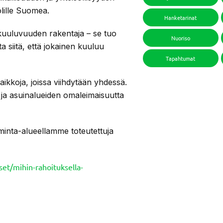
olille Suomea.
Hanketarinat
kuuluvuuden rakentaja – se tuo
Nuoriso
ta siitä, että jokainen kuuluu
Tapahtumat
aikkoja, joissa viihdytään yhdessä.
 ja asuinalueiden omaleimaisuutta
minta-alueellamme toteutettuja
set/mihin-rahoituksella-