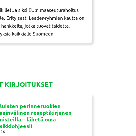
ikille! Ja siksi EU:n maaseuturahoitus
lle. Erityisesti Leader-ryhmien kautta on
 hankkeita, jotka tuovat taidetta,
yksiä kaikkialle Suomeen
 KIRJOITUKSET
luisten perinneruokien
sainvälinen reseptikirjanen
misteilla – lähetä oma
sikkiohjeesi!
026