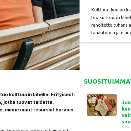
Kulttuuri kuuluu ka
tuo kulttuurin lähe
rahoitettu tuhansia
tapahtumia ja eläm
SUOSITUIMMAT
uo kulttuurin lähelle. Erityisesti
Jou
 jotka tuovat taidetta,
kan
e, minne muut resurssit harvoin
val
suo
5.8.2
a hankkeita, jotka vahvistavat