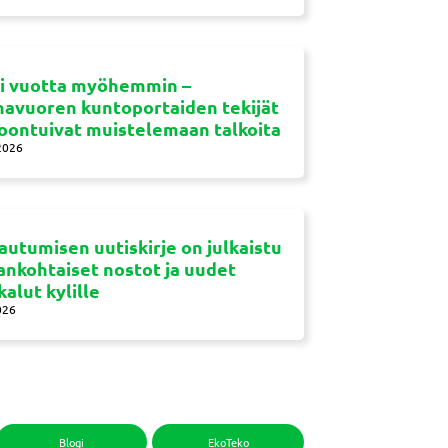
si vuotta myöhemmin –
navuoren kuntoportaiden tekijät
oontuivat muistelemaan talkoita
2026
autumisen uutiskirje on julkaistu
jankohtaiset nostot ja uudet
kalut kylille
026
Blogi
EkoTeko