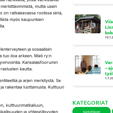
i merkittävimmistä, mutta usein
s on ratkaisevassa roolissa siinä,
ollista myös kaupunkien
Vii
la.
Lin
kok
10.7.
lenterveyteen ja sosiaalisiin
a tuo iloa arkeen. Mieli ry:n
Var
vinvointia. Kansalaisfoorumin
– a
rastusten kautta.
työ
1.7.2
ntiteettiä ja arjen merkitystä. Se
 ja rakentaa luottamusta. Kulttuuri
KATEGORIAT
n, kulttuurimatkailuun,
ikallisuuden ja yhteisöllisyyden
Ajankohtaiset