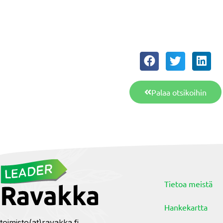
Palaa otsikoihin
Tietoa meistä
Hankekartta
toimisto(at)ravakka.fi