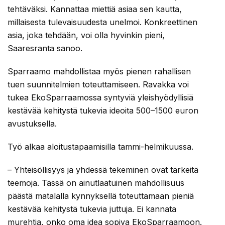
tehtäväksi. Kannattaa miettiä asiaa sen kautta,
millaisesta tulevaisuudesta unelmoi. Konkreettinen
asia, joka tehdään, voi olla hyvinkin pieni,
Saaresranta sanoo.
Sparraamo mahdollistaa myös pienen rahallisen
tuen suunnitelmien toteuttamiseen. Ravakka voi
tukea EkoSparraamossa syntyviä yleishyödyllisiä
kestävää kehitystä tukevia ideoita 500–1500 euron
avustuksella.
Työ alkaa aloitustapaamisilla tammi-helmikuussa.
– Yhteisöllisyys ja yhdessä tekeminen ovat tärkeitä
teemoja. Tässä on ainutlaatuinen mahdollisuus
päästä matalalla kynnyksellä toteuttamaan pieniä
kestävää kehitystä tukevia juttuja. Ei kannata
murehtia, onko oma idea sopiva EkoSparraamoon.