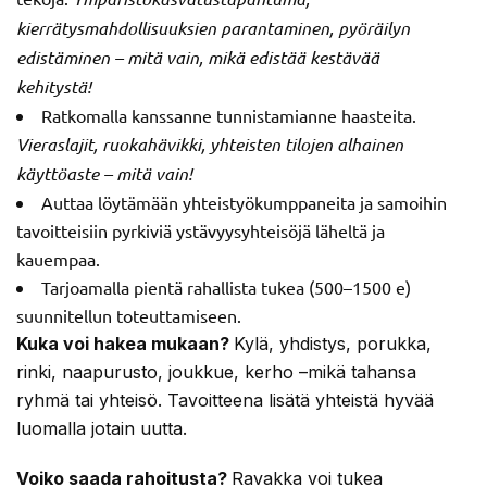
kierrätysmahdollisuuksien parantaminen, pyöräilyn
edistäminen – mitä vain, mikä edistää kestävää
kehitystä!
Ratkomalla kanssanne tunnistamianne haasteita.
Vieraslajit, ruokahävikki, yhteisten tilojen alhainen
käyttöaste – mitä vain!
Auttaa löytämään yhteistyökumppaneita ja samoihin
tavoitteisiin pyrkiviä ystävyysyhteisöjä läheltä ja
kauempaa.
Tarjoamalla pientä rahallista tukea (500–1500 e)
suunnitellun toteuttamiseen.
Kuka voi hakea mukaan?
Kylä, yhdistys, porukka,
rinki, naapurusto, joukkue, kerho –mikä tahansa
ryhmä tai yhteisö. Tavoitteena lisätä yhteistä hyvää
luomalla jotain uutta.
Voiko saada rahoitusta?
Ravakka voi tukea