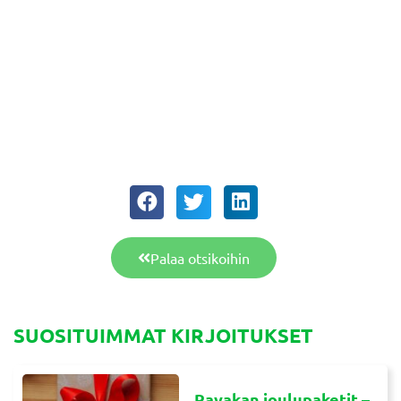
Palaa otsikoihin
SUOSITUIMMAT KIRJOITUKSET
Ravakan joulupaketit –