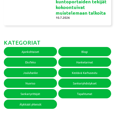
kuntoportaiden tekijät
kokoontuivat
muistelemaan talkoita
10.7.2026
KATEGORIAT
Ajankohtaiset
Blogi
EkoTeko
Hanketarinat
Jouluhanke
Kestävä Karhuseutu
Nuoriso
Sankariyhdistykset
Sankariyrittäjät
Tapahtumat
Älykkäät yhteisöt