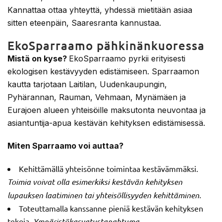
Kannattaa ottaa yhteyttä, yhdessä mietitään asiaa
sitten eteenpäin, Saaresranta kannustaa.
EkoSparraamo pähkinänkuoressa
Mistä on kyse?
EkoSparraamo pyrkii erityisesti
ekologisen kestävyyden edistämiseen. Sparraamon
kautta tarjotaan Laitilan, Uudenkaupungin,
Pyhärannan, Rauman, Vehmaan, Mynämäen ja
Eurajoen alueen yhteisöille maksutonta neuvontaa ja
asiantuntija-apua kestävän kehityksen edistämisessä.
Miten Sparraamo voi auttaa?
Kehittämällä yhteisönne toimintaa kestävämmäksi.
Toimia voivat olla esimerkiksi kestävän kehityksen
lupauksen laatiminen tai yhteisöllisyyden kehittäminen.
Toteuttamalla kanssanne pieniä kestävän kehityksen
tekoja.
Ympäristökasvatustapahtuma,