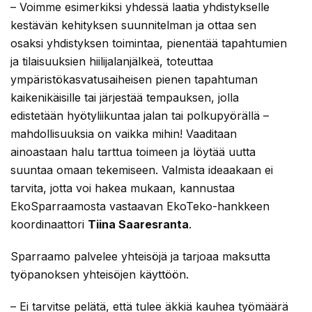
– Voimme esimerkiksi yhdessä laatia yhdistykselle
kestävän kehityksen suunnitelman ja ottaa sen
osaksi yhdistyksen toimintaa, pienentää tapahtumien
ja tilaisuuksien hiilijalanjälkeä, toteuttaa
ympäristökasvatusaiheisen pienen tapahtuman
kaikenikäisille tai järjestää tempauksen, jolla
edistetään hyötyliikuntaa jalan tai polkupyörällä –
mahdollisuuksia on vaikka mihin! Vaaditaan
ainoastaan halu tarttua toimeen ja löytää uutta
suuntaa omaan tekemiseen. Valmista ideaakaan ei
tarvita, jotta voi hakea mukaan, kannustaa
EkoSparraamosta vastaavan EkoTeko-hankkeen
koordinaattori
Tiina Saaresranta
.
Sparraamo palvelee yhteisöjä ja tarjoaa maksutta
työpanoksen yhteisöjen käyttöön.
– Ei tarvitse pelätä, että tulee äkkiä kauhea työmäärä