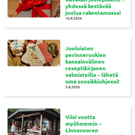
yhdessä kestävää
joulua rakentamassa!
10.8.2026
Jouluisten
perinneruokien
kansainvälinen
reseptikirjanen
valmisteilla – lähetä
oma suosikkiohjeesi!
5.8.2026
Viisi vuotta
myöhemmin –
Linnavuoren