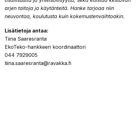
osallisuutta ja yhteisöllisyyttä, sekä edistää kestävän
arjen taitoja ja käytänteitä. Hanke tarjoaa niin
neuvontaa, koulutusta kuin kokemustenvaihtoakin.
Lisätietoja antaa:
Tiina Saaresranta
EkoTeko-hankkeen koordinaattori
044 7929005
tiina.saaresranta@ravakka.fi