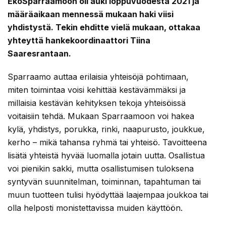
EkoSparraamoon oli auki loppuvuodesta 2021 ja
määräaikaan mennessä mukaan haki viisi
yhdistystä. Tekin ehditte vielä mukaan, ottakaa
yhteyttä hankekoordinaattori Tiina
Saaresrantaan.
Sparraamo auttaa erilaisia yhteisöjä pohtimaan,
miten toimintaa voisi kehittää kestävämmäksi ja
millaisia kestävän kehityksen tekoja yhteisöissä
voitaisiin tehdä. Mukaan Sparraamoon voi hakea
kylä, yhdistys, porukka, rinki, naapurusto, joukkue,
kerho – mikä tahansa ryhmä tai yhteisö. Tavoitteena
lisätä yhteistä hyvää luomalla jotain uutta. Osallistua
voi pienikin sakki, mutta osallistumisen tuloksena
syntyvän suunnitelman, toiminnan, tapahtuman tai
muun tuotteen tulisi hyödyttää laajempaa joukkoa tai
olla helposti monistettavissa muiden käyttöön.