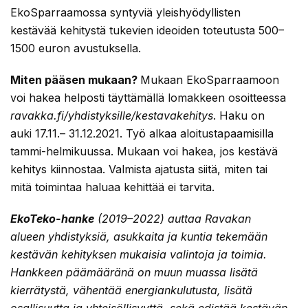
EkoSparraamossa syntyviä yleishyödyllisten
kestävää kehitystä tukevien ideoiden toteutusta 500–
1500 euron avustuksella.
Miten pääsen mukaan?
Mukaan EkoSparraamoon
voi hakea helposti täyttämällä lomakkeen osoitteessa
ravakka.fi/yhdistyksille/kestavakehitys
. Haku on
auki 17.11.– 31.12.2021. Työ alkaa aloitustapaamisilla
tammi-helmikuussa. Mukaan voi hakea, jos kestävä
kehitys kiinnostaa. Valmista ajatusta siitä, miten tai
mitä toimintaa haluaa kehittää ei tarvita.
EkoTeko-hanke
(2019–2022) auttaa Ravakan
alueen yhdistyksiä, asukkaita ja kuntia tekemään
kestävän kehityksen mukaisia valintoja ja toimia.
Hankkeen päämääränä on muun muassa lisätä
kierrätystä, vähentää energiankulutusta, lisätä