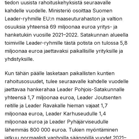
tiedon uusista rahoituskehyksistä seuraavalle
kahdelle vuodelle. Ministeriö osoittaa Suomen
Leader-ryhmille EU:n maaseuturahaston ja valtion
osuuksia yhteensä 69 miljoonaa euroa yritys- ja
hanketukiin vuosille 2021–2022. Satakunnan alueella
toimiville Leader-ryhmille tästä potista on tulossa 5,8
miljoonaa euroa jaettavaksi paikallisille yrityksille ja
yhdistyksille.
Kun tähän päälle lasketaan paikallisten kuntien
rahoitusosuudet, tulee seuraavalle kahdelle vuodelle
jaettavaa hankerahaa Leader Pohjois-Satakunnalle
yhteensä 1,7 miljoonaa euroa, Leader Joutsenten
reitille ja Leader Ravakalle hieman vajaat 1,7
miljoonaa euroa, Leader Karhuseudulle 1,4
miljoonaa euroa ja Leader Pyhäjärviseudulle
lähemmäs 800 000 euroa. Tukien myöntäminen
jatkuu normaalisti vanhoilla säännöillä vuodet 2021–