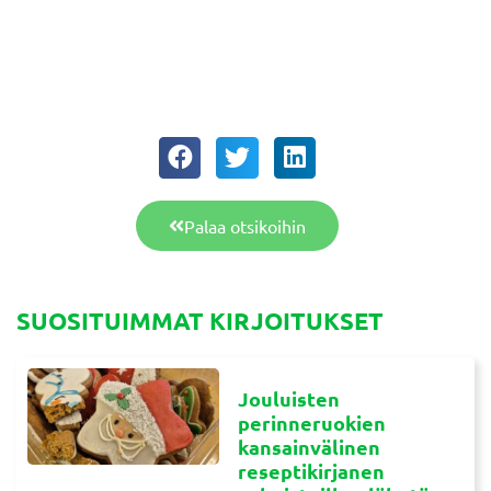
Palaa otsikoihin
SUOSITUIMMAT KIRJOITUKSET
Jouluisten
perinneruokien
kansainvälinen
reseptikirjanen