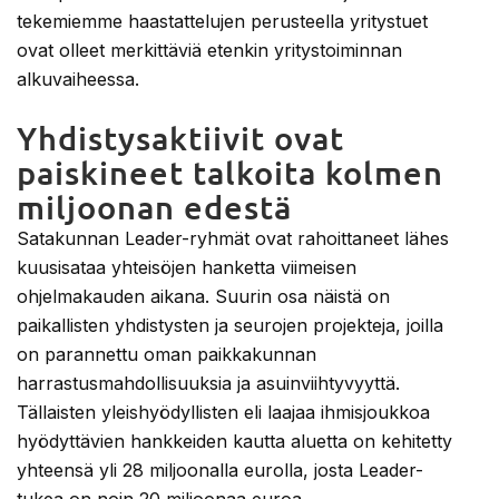
tekemiemme haastattelujen perusteella yritystuet
ovat olleet merkittäviä etenkin yritystoiminnan
alkuvaiheessa.
Yhdistysaktiivit ovat
paiskineet talkoita kolmen
miljoonan edestä
Satakunnan Leader-ryhmät ovat rahoittaneet lähes
kuusisataa yhteisöjen hanketta viimeisen
ohjelmakauden aikana. Suurin osa näistä on
paikallisten yhdistysten ja seurojen projekteja, joilla
on parannettu oman paikkakunnan
harrastusmahdollisuuksia ja asuinviihtyvyyttä.
Tällaisten yleishyödyllisten eli laajaa ihmisjoukkoa
hyödyttävien hankkeiden kautta aluetta on kehitetty
yhteensä yli 28 miljoonalla eurolla, josta Leader-
tukea on noin 20 miljoonaa euroa.