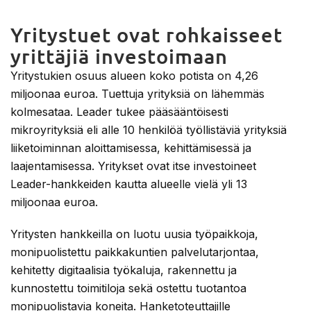
Yritystuet ovat rohkaisseet
yrittäjiä investoimaan
Yritystukien osuus alueen koko potista on 4,26
miljoonaa euroa. Tuettuja yrityksiä on lähemmäs
kolmesataa. Leader tukee pääsääntöisesti
mikroyrityksiä eli alle 10 henkilöä työllistäviä yrityksiä
liiketoiminnan aloittamisessa, kehittämisessä ja
laajentamisessa. Yritykset ovat itse investoineet
Leader-hankkeiden kautta alueelle vielä yli 13
miljoonaa euroa.
Yritysten hankkeilla on luotu uusia työpaikkoja,
monipuolistettu paikkakuntien palvelutarjontaa,
kehitetty digitaalisia työkaluja, rakennettu ja
kunnostettu toimitiloja sekä ostettu tuotantoa
monipuolistavia koneita. Hanketoteuttajille