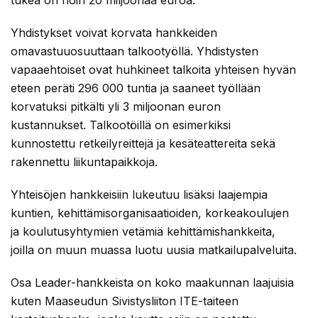
Yhdistykset voivat korvata hankkeiden
omavastuuosuuttaan talkootyöllä. Yhdistysten
vapaaehtoiset ovat huhkineet talkoita yhteisen hyvän
eteen peräti 296 000 tuntia ja saaneet työllään
korvatuksi pitkälti yli 3 miljoonan euron
kustannukset. Talkootöillä on esimerkiksi
kunnostettu retkeilyreittejä ja kesäteattereita sekä
rakennettu liikuntapaikkoja.
Yhteisöjen hankkeisiin lukeutuu lisäksi laajempia
kuntien, kehittämisorganisaatioiden, korkeakoulujen
ja koulutusyhtymien vetämiä kehittämishankkeita,
joilla on muun muassa luotu uusia matkailupalveluita.
Osa Leader-hankkeista on koko maakunnan laajuisia
kuten Maaseudun Sivistysliiton ITE-taiteen