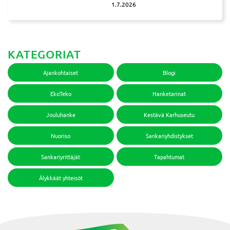
1.7.2026
KATEGORIAT
Ajankohtaiset
Blogi
EkoTeko
Hanketarinat
Jouluhanke
Kestävä Karhuseutu
Nuoriso
Sankariyhdistykset
Sankariyrittäjät
Tapahtumat
Älykkäät yhteisöt