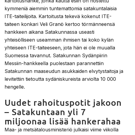
kartoitushanke, jonka kautta esiin on nostettu
kymmeniä aiemmin tuntemattomia satakuntalaisia
ITE-taiteilijoita. Kartoitusta tekevä kokenut ITE-
taiteen konkari Veli Granö kertoo törmänneensä
hankkeen aikana Satakunnassa useasti
yhteisölliseen useamman ihmisen tai koko kylän
yhteiseen ITE-taiteeseen, jota hän ei ole muualla
Suomessa tavannut. Satakunnan Sydänpiirin
Messiin-hankkeella puolestaan parannettiin
Satakunnan maaseudun asukkaiden elvytystaitoja ja
levitettiin tietoutta sydäniskureista arviolta 10 000
hengelle.
Uudet rahoituspotit jakoon
– Satakuntaan yli 7
miljoonaa lisää hankerahaa
Maa- ja metsätalousministeriö julkaisi viime viikolla