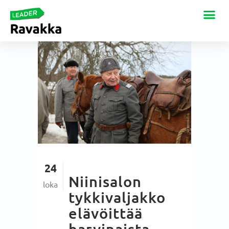
24
Niinisalon
loka
tykkivaljakko
elävöittää
harvinaista