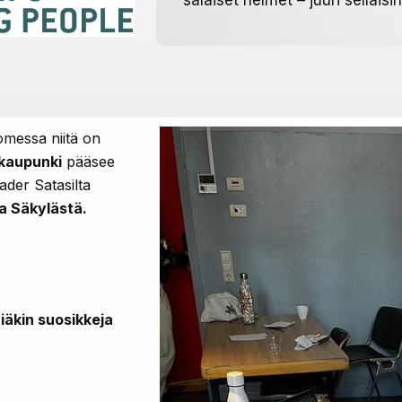
salaiset helmet – juuri sellais
omessa niitä on
kaupunki
pääsee
der Satasilta
ja Säkylästä.
viäkin suosikkeja