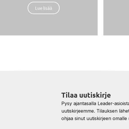
Lue lisää
Tilaa uutiskirje
Pysy ajantasalla Leader-asioista 
uutiskirjeemme. Tilauksen lähe
ohjaa sinut uutiskirjeen omalle s