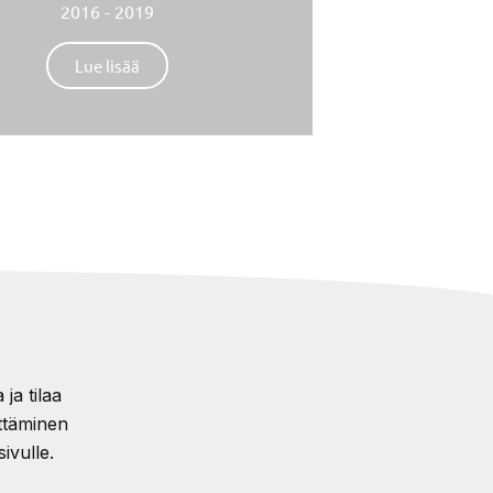
2016 - 2019
Lue lisää
ja tilaa
ttäminen
ivulle.