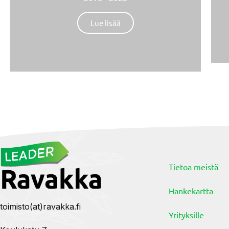
Lue lisää
Tietoa meistä
Hankekartta
toimisto(at)ravakka.fi
Yrityksille