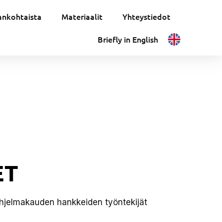
ankohtaista
Materiaalit
Yhteystiedot
Briefly in English
ET
 ohjelmakauden hankkeiden työntekijät