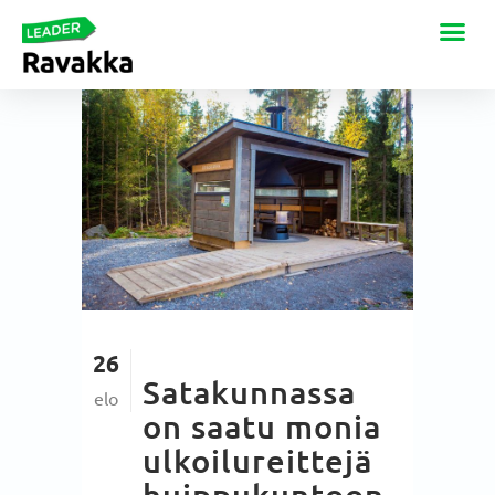
26
Satakunnassa
elo
on saatu monia
ulkoilureittejä
huippukuntoon