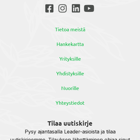
Tietoa meistä
Hankekartta
Yrityksille
Yhdistyksille
Nuorille
Yhteystiedot
Tilaa uutiskirje
Pysy ajantasalla Leader-asioista ja tilaa
uutiskirjeemme. Tilauksen lähettäminen ohjaa sinut