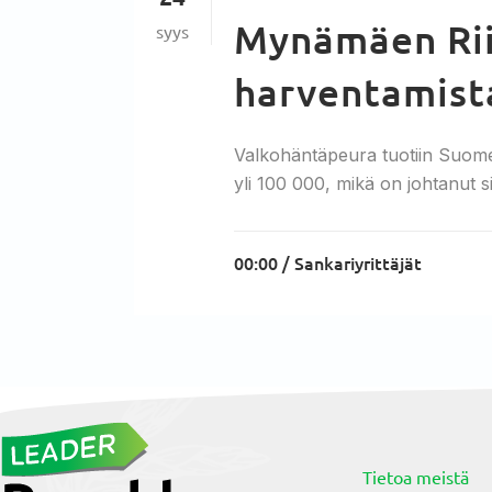
Mynämäen Rii
syys
harventamist
Valkohäntäpeura tuotiin Suomee
yli 100 000, mikä on johtanut sii
00:00 /
Sankariyrittäjät
Tietoa meistä