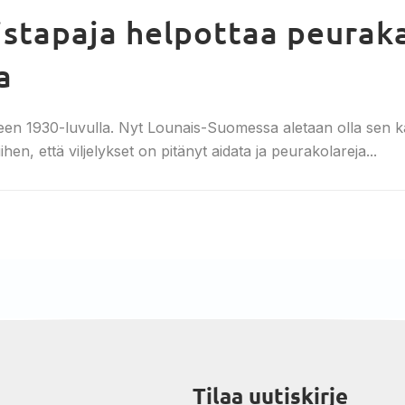
stapaja helpottaa peurak
a
n 1930-luvulla. Nyt Lounais-Suomessa aletaan olla sen kans
hen, että viljelykset on pitänyt aidata ja peurakolareja...
Tilaa uutiskirje