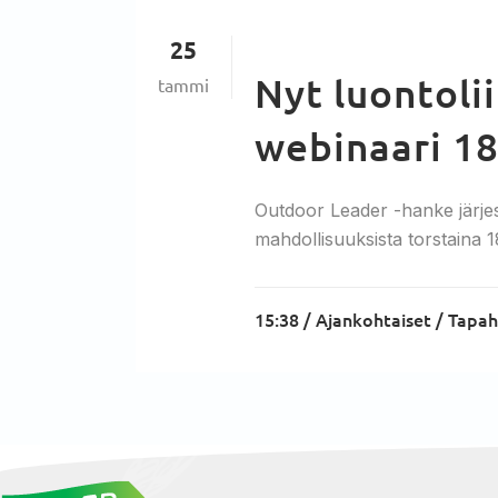
25
Nyt luontoli
tammi
webinaari 18
Outdoor Leader -hanke järjes
mahdollisuuksista torstaina 
15:38 /
Ajankohtaiset
/
Tapa