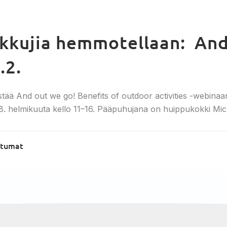
ikkujia hemmotellaan: And
.2.
tää And out we go! Benefits of outdoor activities -webinaar
18. helmikuuta kello 11–16. Pääpuhujana on huippukokki Mic
htumat