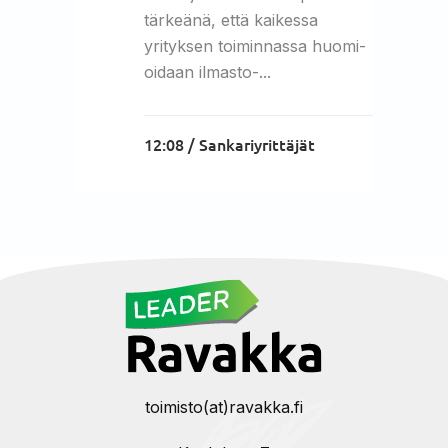
tärkeänä, että kai­kes­sa
yrityksen toiminnassa huo­mi­
oi­daan il­mas­to-...
12:08 /
Sankariyrittäjät
toimisto(at)ravakka.fi