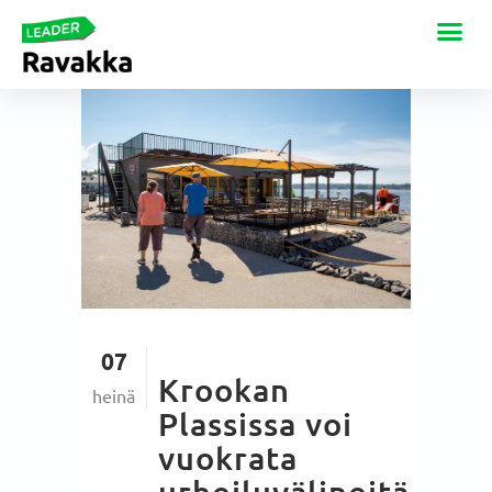
07
Krookan
heinä
Plassissa voi
vuokrata
urheiluvälineitä