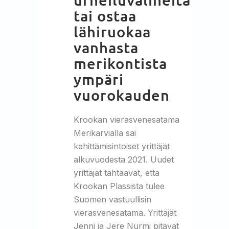
tai ostaa
lähiruokaa
vanhasta
merikontista
ympäri
vuorokauden
Krookan vierasvenesatama
Merikarvialla sai
kehittämisintoiset yrittäjät
alkuvuodesta 2021. Uudet
yrittäjät tähtäävät, että
Krookan Plassista tulee
Suomen vastuullisin
vierasvenesatama. Yrittäjät
Jenni ja Jere Nurmi pitävät