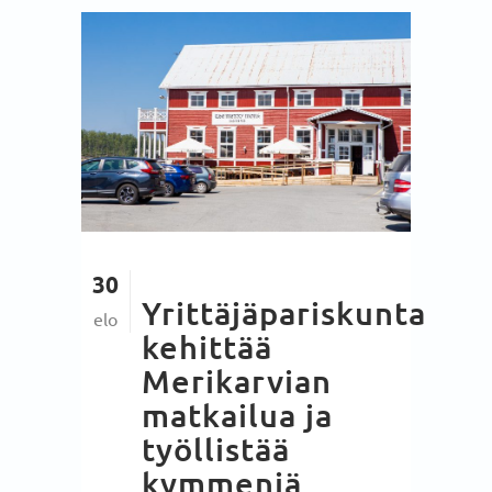
30
Yrittäjäpariskunta
elo
kehittää
Merikarvian
matkailua ja
työllistää
kymmeniä