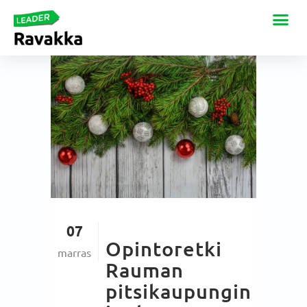
07
Opintoretki
marras
Rauman
pitsikaupungin