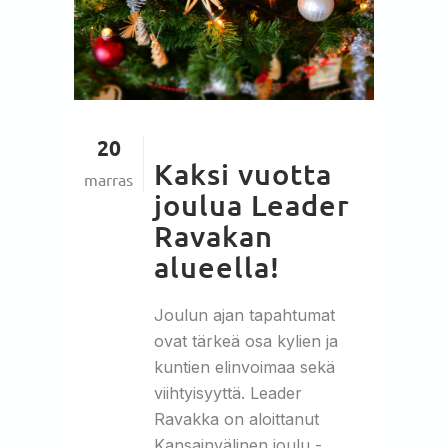
20
Kaksi vuotta
marras
joulua Leader
Ravakan
alueella!
Joulun ajan tapahtumat
ovat tärkeä osa kylien ja
kuntien elinvoimaa sekä
viihtyisyyttä. Leader
Ravakka on aloittanut
Kansainvälinen joulu -