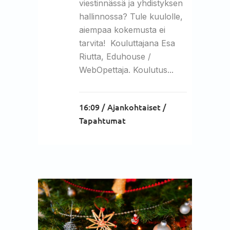
viestinnässä ja yhdistyksen
hallinnossa? Tule kuulolle,
aiempaa kokemusta ei
tarvita! Kouluttajana Esa
Riutta, Eduhouse /
WebOpettaja. Koulutus...
16:09 /
Ajankohtaiset
/
Tapahtumat