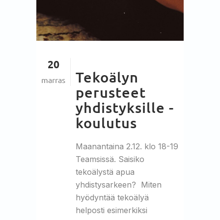
20
Tekoälyn
marras
perusteet
yhdistyksille -
koulutus
Maanantaina 2.12. klo 18-19
Teamsissä. Saisiko
tekoälystä apua
yhdistysarkeen? Miten
hyödyntää tekoälyä
helposti esimerkiksi