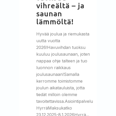
vihreältä – ja
saunan
lämmöltä!
Hyvää joulua ja riemukasta
uutta vuotta
2026!Havuvihdan tuoksu
kuuluu joulusaunaan, joten
nappaa ohje talteen ja tuo
luonnon raikkaus
joulusaunaan!Samalla
kerromme toimistomme
joulun aikatauluista, jotta
tiedät milloin olemme
tavoitettavissa.Asiointipalvelu
HyrräMaksukatko
23.12.2025-8.1.2026Hyrrä...