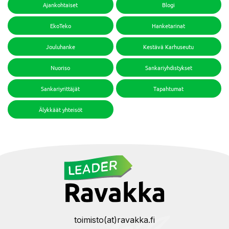
Ajankohtaiset
Blogi
EkoTeko
Hanketarinat
Jouluhanke
Kestävä Karhuseutu
Nuoriso
Sankariyhdistykset
Sankariyrittäjät
Tapahtumat
Älykkäät yhteisöt
toimisto(at)ravakka.fi