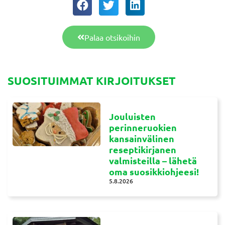
Palaa otsikoihin
SUOSITUIMMAT KIRJOITUKSET
Jouluisten
perinneruokien
kansainvälinen
reseptikirjanen
valmisteilla – lähetä
oma suosikkiohjeesi!
5.8.2026