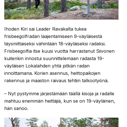
Ihoden Kiri sai Leader Ravakalta tukea
frisbeegolfradan laajentamiseen 9-väyläisestä
täysmittaiseksi vähintään 18-väyläiseksi radaksi.
Frisbeegolfia itse kuusi vuotta harrastanut Siivonen
kuitenkin innostui suunnittelemaan radasta 19-
väyläisen Lokalahden yhtä pitkän radan
innoittamana. Korien asennus, heittopaikojen
rakennus ja maaston raivaus tehtiin talkootyönä.
– Nyt pystymme järjestämään täällä kisoja ja radalle
mahtuu enemmän heittäjiä, kun se on 19-väyläinen,
hän sanoo.