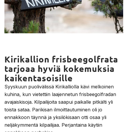
Kirikallion frisbeegolfrata
tarjoaa hyviä kokemuksia
kaikentasoisille
Syyskuun puolivälissä Kirikalliolla kävi melkoinen
kuhina, kun vietettiin laajennetun frisbeegolfradan
avajaiskisoja. Kilpailijoita saapui paikalle pitkälti yli
toista sataa. Parikisan ilmoittautuminen oli jo
ennakkoon täynnä ja yksilökisaan otti osaa yli
neljäkymmentä kilpailijaa. Perjantaina käytiin