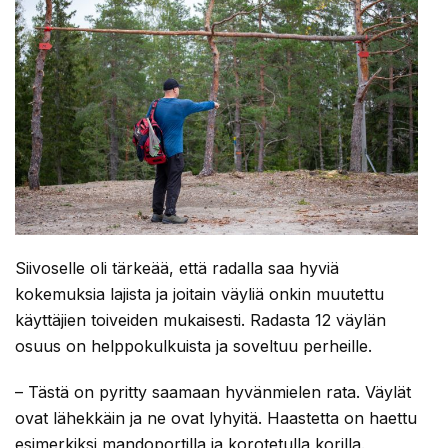
Siivoselle oli tärkeää, että radalla saa hyviä
kokemuksia lajista ja joitain väyliä onkin muutettu
käyttäjien toiveiden mukaisesti. Radasta 12 väylän
osuus on helppokulkuista ja soveltuu perheille.
– Tästä on pyritty saamaan hyvänmielen rata. Väylät
ovat lähekkäin ja ne ovat lyhyitä. Haastetta on haettu
esimerkiksi mandoportilla ja korotetulla korilla.