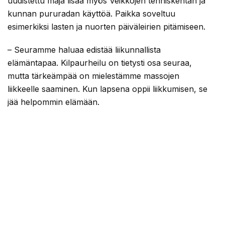
uudistettu maja lisää myös Veikkojen tenniskentän ja
kunnan pururadan käyttöä. Paikka soveltuu
esimerkiksi lasten ja nuorten päiväleirien pitämiseen.
– Seuramme haluaa edistää liikunnallista
elämäntapaa. Kilpaurheilu on tietysti osa seuraa,
mutta tärkeämpää on mielestämme massojen
liikkeelle saaminen. Kun lapsena oppii liikkumisen, se
jää helpommin elämään.