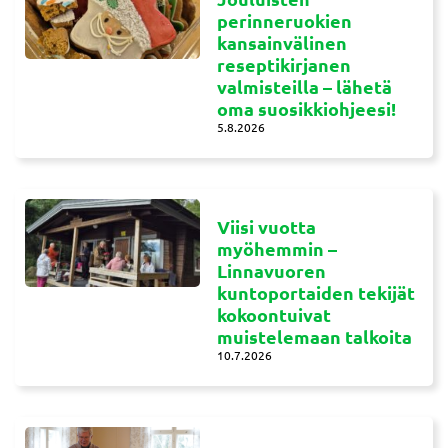
perinneruokien
kansainvälinen
reseptikirjanen
valmisteilla – lähetä
oma suosikkiohjeesi!
5.8.2026
Viisi vuotta
myöhemmin –
Linnavuoren
kuntoportaiden tekijät
kokoontuivat
muistelemaan talkoita
10.7.2026