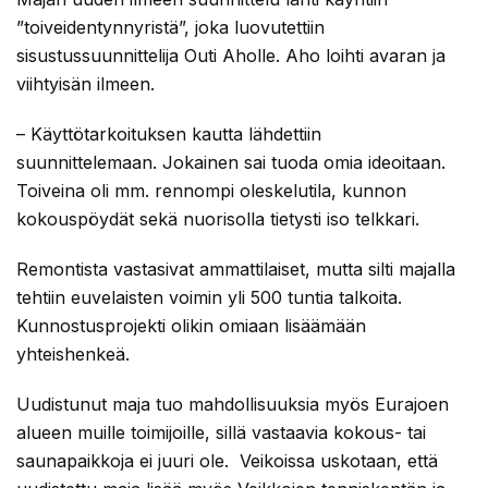
”toiveidentynnyristä”, joka luovutettiin
sisustussuunnittelija Outi Aholle. Aho loihti avaran ja
viihtyisän ilmeen.
– Käyttötarkoituksen kautta lähdettiin
suunnittelemaan. Jokainen sai tuoda omia ideoitaan.
Toiveina oli mm. rennompi oleskelutila, kunnon
kokouspöydät sekä nuorisolla tietysti iso telkkari.
Remontista vastasivat ammattilaiset, mutta silti majalla
tehtiin euvelaisten voimin yli 500 tuntia talkoita.
Kunnostusprojekti olikin omiaan lisäämään
yhteishenkeä.
Uudistunut maja tuo mahdollisuuksia myös Eurajoen
alueen muille toimijoille, sillä vastaavia kokous- tai
saunapaikkoja ei juuri ole. Veikoissa uskotaan, että