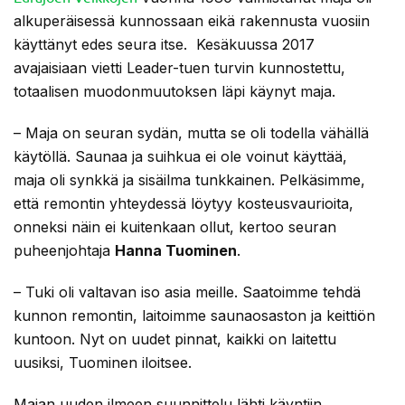
alkuperäisessä kunnossaan eikä rakennusta vuosiin
käyttänyt edes seura itse. Kesäkuussa 2017
avajaisiaan vietti Leader-tuen turvin kunnostettu,
totaalisen muodonmuutoksen läpi käynyt maja.
– Maja on seuran sydän, mutta se oli todella vähällä
käytöllä. Saunaa ja suihkua ei ole voinut käyttää,
maja oli synkkä ja sisäilma tunkkainen. Pelkäsimme,
että remontin yhteydessä löytyy kosteusvaurioita,
onneksi näin ei kuitenkaan ollut, kertoo seuran
puheenjohtaja
Hanna Tuominen
.
– Tuki oli valtavan iso asia meille. Saatoimme tehdä
kunnon remontin, laitoimme saunaosaston ja keittiön
kuntoon. Nyt on uudet pinnat, kaikki on laitettu
uusiksi, Tuominen iloitsee.
Majan uuden ilmeen suunnittelu lähti käyntiin