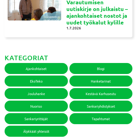
Varautumisen
uutiskirje on julkaistu –
ajankohtaiset nostot ja
uudet työkalut kylille
1.7.2026
KATEGORIAT
Ajankohtaiset
Blogi
EkoTeko
Hanketarinat
Jouluhanke
Kestävä Karhuseutu
Nuoriso
Sankariyhdistykset
Sankariyrittäjät
Tapahtumat
Älykkäät yhteisöt