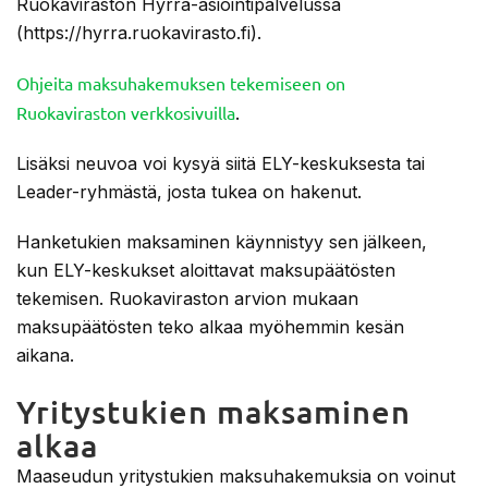
Ruokaviraston Hyrrä-asiointipalvelussa
(https://hyrra.ruokavirasto.fi).
Ohjeita maksuhakemuksen tekemiseen on
Ruokaviraston verkkosivuilla
.
Lisäksi neuvoa voi kysyä siitä ELY-keskuksesta tai
Leader-ryhmästä, josta tukea on hakenut.
Hanketukien maksaminen käynnistyy sen jälkeen,
kun ELY-keskukset aloittavat maksupäätösten
tekemisen. Ruokaviraston arvion mukaan
maksupäätösten teko alkaa myöhemmin kesän
aikana.
Yritystukien maksaminen
alkaa
Maaseudun yritystukien maksuhakemuksia on voinut