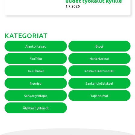
uudet työkalut kylille
1.7.2026
KATEGORIAT
Ajankohtaiset
Blogi
EkoTeko
Hanketarinat
Jouluhanke
Kestävä Karhuseutu
Nuoriso
Sankariyhdistykset
Sankariyrittäjät
Tapahtumat
Älykkäät yhteisöt