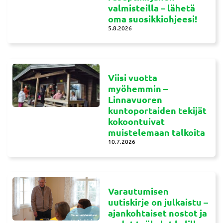
valmisteilla – lähetä
oma suosikkiohjeesi!
5.8.2026
Viisi vuotta
myöhemmin –
Linnavuoren
kuntoportaiden tekijät
kokoontuivat
muistelemaan talkoita
10.7.2026
Varautumisen
uutiskirje on julkaistu –
ajankohtaiset nostot ja