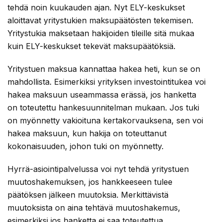
tehdä noin kuukauden ajan. Nyt ELY-keskukset
aloittavat yritystukien maksupäätösten tekemisen.
Yritystukia maksetaan hakijoiden tileille sitä mukaa
kuin ELY-keskukset tekevät maksupäätöksiä.
Yritystuen maksua kannattaa hakea heti, kun se on
mahdollista. Esimerkiksi yrityksen investointitukea voi
hakea maksuun useammassa erässä, jos hanketta
on toteutettu hankesuunnitelman mukaan. Jos tuki
on myönnetty vakioituna kertakorvauksena, sen voi
hakea maksuun, kun hakija on toteuttanut
kokonaisuuden, johon tuki on myönnetty.
Hyrrä-asiointipalvelussa voi nyt tehdä yritystuen
muutoshakemuksen, jos hankkeeseen tulee
päätöksen jälkeen muutoksia. Merkittävistä
muutoksista on aina tehtävä muutoshakemus,
esimerkiksi jos hanketta ei saa toteutettua