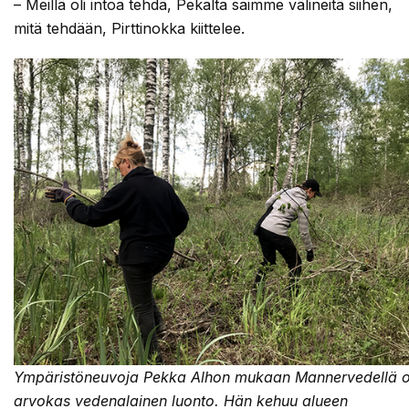
– Meillä oli intoa tehdä, Pekalta saimme välineitä siihen,
mitä tehdään, Pirttinokka kiittelee.
Ympäristöneuvoja Pekka Alhon mukaan Mannervedellä 
arvokas vedenalainen luonto. Hän kehuu alueen