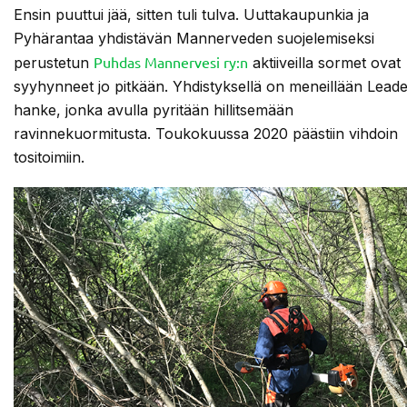
Ensin puuttui jää, sitten tuli tulva. Uuttakaupunkia ja
Pyhärantaa yhdistävän Mannerveden suojelemiseksi
Puhdas Mannervesi ry:n
perustetun
aktiiveilla sormet ovat
syyhynneet jo pitkään. Yhdistyksellä on meneillään Leade
hanke, jonka avulla pyritään hillitsemään
ravinnekuormitusta. Toukokuussa 2020 päästiin vihdoin
tositoimiin.