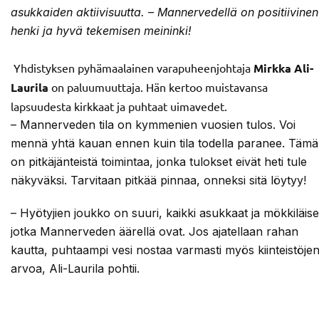
asukkaiden aktiivisuutta. – Mannervedellä on positiivinen
henki ja hyvä tekemisen meininki!
Yhdistyksen pyhämaalainen varapuheenjohtaja
Mirkka Ali-
Laurila
on paluumuuttaja. Hän kertoo muistavansa
lapsuudesta kirkkaat ja puhtaat uimavedet.
– Mannerveden tila on kymmenien vuosien tulos. Voi
mennä yhtä kauan ennen kuin tila todella paranee. Tämä
on pitkäjänteistä toimintaa, jonka tulokset eivät heti tule
näkyväksi. Tarvitaan pitkää pinnaa, onneksi sitä löytyy!
– Hyötyjien joukko on suuri, kaikki asukkaat ja mökkiläise
jotka Mannerveden äärellä ovat. Jos ajatellaan rahan
kautta, puhtaampi vesi nostaa varmasti myös kiinteistöje
arvoa, Ali-Laurila pohtii.