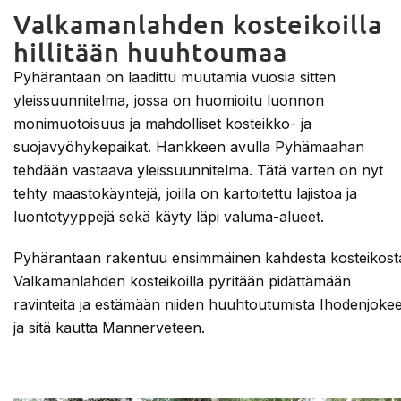
Valkamanlahden kosteikoilla
hillitään huuhtoumaa
Pyhärantaan on laadittu muutamia vuosia sitten
yleissuunnitelma, jossa on huomioitu luonnon
monimuotoisuus ja mahdolliset kosteikko- ja
suojavyöhykepaikat. Hankkeen avulla Pyhämaahan
tehdään vastaava yleissuunnitelma. Tätä varten on nyt
tehty maastokäyntejä, joilla on kartoitettu lajistoa ja
luontotyyppejä sekä käyty läpi valuma-alueet.
Pyhärantaan rakentuu ensimmäinen kahdesta kosteikost
Valkamanlahden kosteikoilla pyritään pidättämään
ravinteita ja estämään niiden huuhtoutumista Ihodenjoke
ja sitä kautta Mannerveteen.