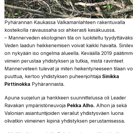
Pyhärannan Kaukassa Valkamanlahteen rakentuvalla
kosteikolla raivaussaha soi ahkerasti kesäkuussa.
– Mannerveden ekologinen tila on luokiteltu tyydyttäväksi
Veden laadun heikkenemisen voivat kaikki havaita. Sinile
on nykyään iso ongelma alueella. Keväällä 2019 päätimm
viimein perustaa yhdistyksen ja tutkia, mistä ravinteet
Mannerveteen tulevat ja miten heikentyneeseen tilaan voi
puuttua, kertoo yhdistyksen puheenjohtaja
Sinikka
Pirttinokka
Pyhärannasta.
Apuna suojelun ja hankkeen suunnittelussa oli Leader
Ravakan ympäristöneuvoja
Pekka Alho.
Alhon ja sekä
Valonian asiantuntijoiden vierailut yhdistysväen luona
olivatkin viimeinen kipinä yhdistyksen perustamisessa.