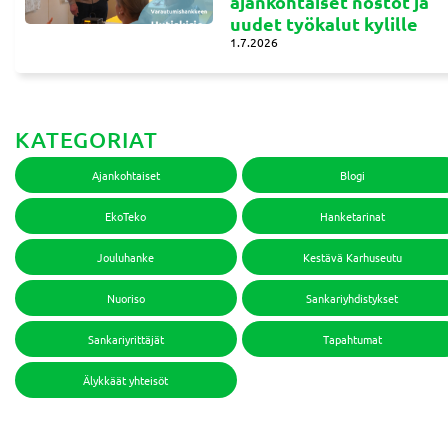
ajankohtaiset nostot ja
uudet työkalut kylille
1.7.2026
KATEGORIAT
Ajankohtaiset
Blogi
EkoTeko
Hanketarinat
Jouluhanke
Kestävä Karhuseutu
Nuoriso
Sankariyhdistykset
Sankariyrittäjät
Tapahtumat
Älykkäät yhteisöt