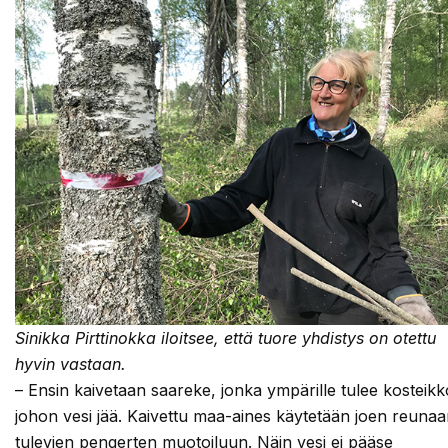
Sinikka Pirttinokka iloitsee, että tuore yhdistys on otettu
hyvin vastaan.
– Ensin kaivetaan saareke, jonka ympärille tulee kosteikk
johon vesi jää. Kaivettu maa-aines käytetään joen reuna
tulevien pengerten muotoiluun. Näin vesi ei pääse