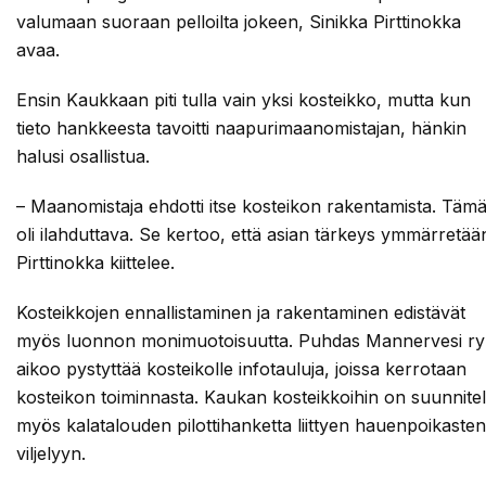
valumaan suoraan pelloilta jokeen, Sinikka Pirttinokka
avaa.
Ensin Kaukkaan piti tulla vain yksi kosteikko, mutta kun
tieto hankkeesta tavoitti naapurimaanomistajan, hänkin
halusi osallistua.
– Maanomistaja ehdotti itse kosteikon rakentamista. Täm
oli ilahduttava. Se kertoo, että asian tärkeys ymmärretää
Pirttinokka kiittelee.
Kosteikkojen ennallistaminen ja rakentaminen edistävät
myös luonnon monimuotoisuutta. Puhdas Mannervesi ry
aikoo pystyttää kosteikolle infotauluja, joissa kerrotaan
kosteikon toiminnasta. Kaukan kosteikkoihin on suunnitel
myös kalatalouden pilottihanketta liittyen hauenpoikasten
viljelyyn.