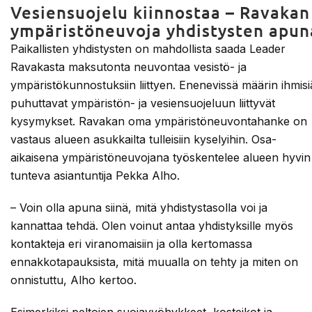
Vesiensuojelu kiinnostaa – Ravakan
ympäristöneuvoja yhdistysten apun
Paikallisten yhdistysten on mahdollista saada Leader
Ravakasta maksutonta neuvontaa vesistö- ja
ympäristökunnostuksiin liittyen. Enenevissä määrin ihmisi
puhuttavat ympäristön- ja vesiensuojeluun liittyvät
kysymykset. Ravakan oma ympäristöneuvontahanke on
vastaus alueen asukkailta tulleisiin kyselyihin. Osa-
aikaisena ympäristöneuvojana työskentelee alueen hyvin
tunteva asiantuntija Pekka Alho.
– Voin olla apuna siinä, mitä yhdistystasolla voi ja
kannattaa tehdä. Olen voinut antaa yhdistyksille myös
kontakteja eri viranomaisiin ja olla kertomassa
ennakkotapauksista, mitä muualla on tehty ja miten on
onnistuttu, Alho kertoo.
Esimerkiksi peltojen suojavyöhykkeet, kosteikot ja