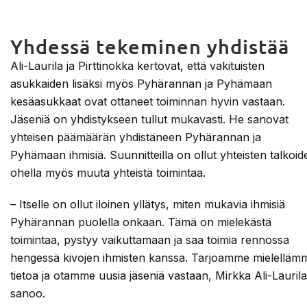
Yhdessä tekeminen yhdistää
Ali-Laurila ja Pirttinokka kertovat, että vakituisten
asukkaiden lisäksi myös Pyhärannan ja Pyhämaan
kesäasukkaat ovat ottaneet toiminnan hyvin vastaan.
Jäseniä on yhdistykseen tullut mukavasti. He sanovat
yhteisen päämäärän yhdistäneen Pyhärannan ja
Pyhämaan ihmisiä. Suunnitteilla on ollut yhteisten talkoid
ohella myös muuta yhteistä toimintaa.
– Itselle on ollut iloinen yllätys, miten mukavia ihmisiä
Pyhärannan puolella onkaan. Tämä on mielekästä
toimintaa, pystyy vaikuttamaan ja saa toimia rennossa
hengessä kivojen ihmisten kanssa. Tarjoamme mielelläm
tietoa ja otamme uusia jäseniä vastaan, Mirkka Ali-Laurila
sanoo.