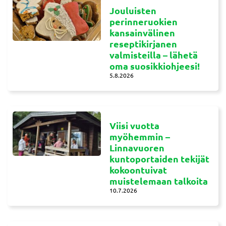
Jouluisten
perinneruokien
kansainvälinen
reseptikirjanen
valmisteilla – lähetä
oma suosikkiohjeesi!
5.8.2026
Viisi vuotta
myöhemmin –
Linnavuoren
kuntoportaiden tekijät
kokoontuivat
muistelemaan talkoita
10.7.2026