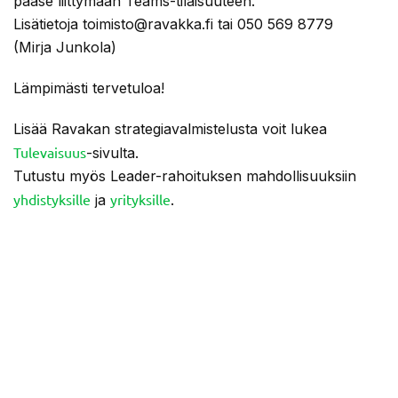
pääse liittymään Teams-tilaisuuteen.
Lisätietoja toimisto@ravakka.fi tai 050 569 8779
(Mirja Junkola)
Lämpimästi tervetuloa!
Lisää Ravakan strategiavalmistelusta voit lukea
Tulevaisuus
-sivulta.
Tutustu myös Leader-rahoituksen mahdollisuuksiin
yhdistyksille
yrityksille
ja
.