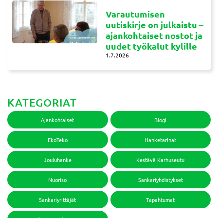
Varautumisen
uutiskirje on julkaistu –
ajankohtaiset nostot ja
uudet työkalut kylille
1.7.2026
KATEGORIAT
Ajankohtaiset
Blogi
EkoTeko
Hanketarinat
Jouluhanke
Kestävä Karhuseutu
Nuoriso
Sankariyhdistykset
Sankariyrittäjät
Tapahtumat