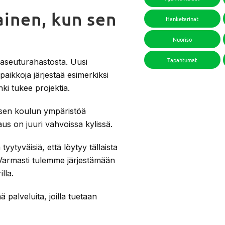
inen, kun sen
Hanketarinat
Nuoriso
Tapahtumat
seuturahastosta. Uusi
aikkoja järjestää esimerkiksi
i tukee projektia.
sen koulun ympäristöä
us on juuri vahvoissa kylissä.
yytyväisiä, että löytyy tällaista
. Varmasti tulemme järjestämään
lla.
 palveluita, joilla tuetaan