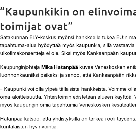
”Kaupunkikin on elinvoima
toimijat ovat”
Satakunnan ELY-keskus myönsi hankkeelle tukea EU:n maa
tapahtuma-alue hyödyttää myös kaupunkia, sillä vastaavia p
ulkoilmakonsertteja ei ole. Siksi myös Kankaanpään kaupunk
Kaupunginjohtaja
Mika Hatanpää
kuvaa Veneskosken enti
luonnonkauniiksi paikaksi ja sanoo, että Kankaanpään rikka
– Kaupunki voi olla ylpeä tällaisista hankkeista. Voimme olla t
oma-aloitteisuutta. Yhteistoimin edistetään alueen käyttöä
myös kaupungin omia tapahtumia Veneskosken kesäteatteri
Hatanpää katsoo, että yhdistyksillä on tärkeä rooli täydentää
kuntalaisten hyvinvointia.