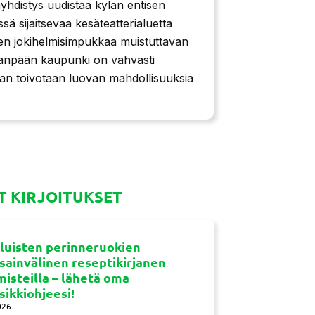
hdistys uudistaa kylän entisen
ä sijaitsevaa kesäteatterialuetta
en jokihelmisimpukkaa muistuttavan
npään kaupunki on vahvasti
kan toivotaan luovan mahdollisuuksia
 KIRJOITUKSET
luisten perinneruokien
sainvälinen reseptikirjanen
misteilla – lähetä oma
sikkiohjeesi!
026