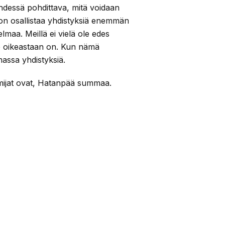
hdessä pohdittava, mitä voidaan
on osallistaa yhdistyksiä enemmän
maa. Meillä ei vielä ole edes
me oikeastaan on. Kun nämä
assa yhdistyksiä.
imijat ovat, Hatanpää summaa.