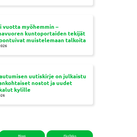
si vuotta myöhemmin –
navuoren kuntoportaiden tekijät
oontuivat muistelemaan talkoita
2026
autumisen uutiskirje on julkaistu
jankohtaiset nostot ja uudet
kalut kylille
026
Blogi
EkoTeko