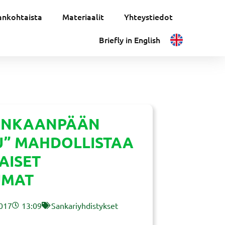
ankohtaista
Materiaalit
Yhteystiedot
Briefly in English
ANKAANPÄÄN
” MAHDOLLISTAA
AISET
UMAT
2017
13:09
Sankariyhdistykset