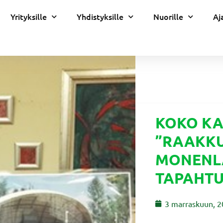
Yrityksille
Yhdistyksille
Nuorille
Aj
KOKO K
”RAAKKU
MONENL
TAPAHT
3 marraskuun, 