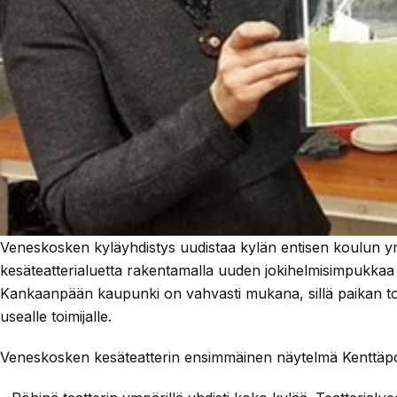
Veneskosken kyläyhdistys uudistaa kylän entisen koulun ym
kesäteatterialuetta rakentamalla uuden jokihelmisimpukka
Kankaanpään kaupunki on vahvasti mukana, sillä paikan to
usealle toimijalle.
Veneskosken kesäteatterin ensimmäinen näytelmä Kenttäpost