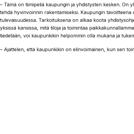
– Tämä on tiimipeliä kaupungin ja yhdistysten kesken. On y
tehdä hyvinvoinnin rakentamiseksi. Kaupungin tavoitteena 
tulevaisuudessa. Tarkoituksena on alkaa koota yhdistysohjel
yksissä kansissa, mitä tiloja ja toimintaa paikkakunnallam
tiedetään, voi kaupunkikin helpommin olla mukana ja tukem
– Ajattelen, että kaupunkikin on elinvoimainen, kun sen to