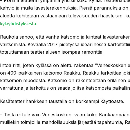
– Pöhinä teatterin ympärillä yhdisti koko kylää. Teatteria
kahvio ja muita lavasterakennuksia. Pieniä parannuksia on 
aluetta kehitetään vastaamaan tulevaisuuden haasteisiin, 
kyläyhdistyksestä
.
Raukola sanoo, että vanha katsomo ja kiinteät lavasteraken
valitsemista. Keväällä 2017 pidetyssä ideariihessä kartoitetti
toteuttamaan teatterialueen isompaa remonttia.
Intoa riitti, joten kylässä on alettu rakentaa ”Veneskosken
on 400-paikkainen katsomo Raakku. Raakku tarkoittaa joki
katsomon muodosta. Katsomo on rakenteeltaan erilainen per
verrattuna ja tarkoitus on saada jo itse katsomosta paikall
Kesäteatterihankkeen taustalla on korkeampi käyttöaste.
– Tästä ei tule vain Veneskosken, vaan koko Kankaanpään
muillekin toimijoille mahdollisuuksia järjestää tapahtumia, 