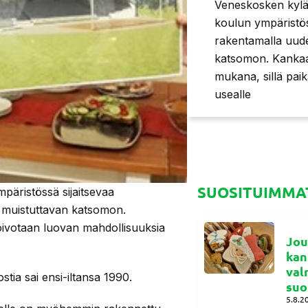
Veneskosken kyläy
koulun ympäristöss
rakentamalla uud
katsomon. Kankaa
mukana, sillä pai
usealle
SUOSITUIMMAT
päristössä sijaitsevaa
a muistuttavan katsomon.
ivotaan luovan mahdollisuuksia
Jou
kan
val
ia sai ensi-iltansa 1990.
suo
5.8.2