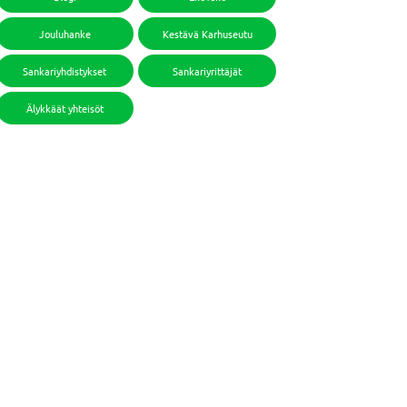
Jouluhanke
Kestävä Karhuseutu
Sankariyhdistykset
Sankariyrittäjät
Älykkäät yhteisöt