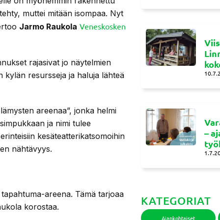
lueelle on myöhemmin rakennettu
tehty, muttei mitään isompaa. Nyt
Veneskosken
kertoo
Jarmo Raukola
Vii
Lin
nukset rajasivat jo näytelmien
kok
10.7.
in kylän resursseja ja haluja lähteä
 elämysten areenaa”, jonka helmi
Var
simpukkaan ja nimi tulee
– a
inteisiin kesäteatterikatsomoihin
työ
inen nähtävyys.
1.7.2
 tapahtuma-areena. Tämä tarjoaa
KATEGORIAT
Raukola korostaa.
Ajankohtaiset