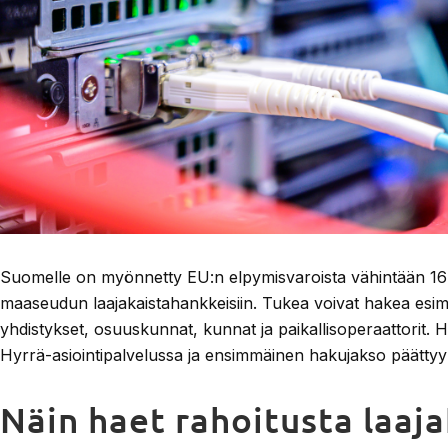
Suomelle on myönnetty EU:n elpymisvaroista vähintään 16 
maaseudun laajakaistahankkeisiin. Tukea voivat hakea esime
yhdistykset, osuuskunnat, kunnat ja paikallisoperaattorit
Hyrrä-asiointipalvelussa ja ensimmäinen hakujakso päättyy 
Näin haet rahoitusta laaj