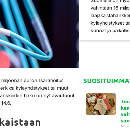
Suomelle on myön
vähintään 16 mil
laajakaistahankkei
kyläyhdistykset t
kunnat ja paikalli
SUOSITUIMMAT
miljoonan euron lisärahoitus
rkiksi kyläyhdistykset tai muut
. Hankkeiden haku on nyt avautunut
Jou
14.6.
kan
val
akaistaan
suo
5.8.2