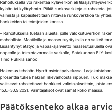
Rahoituksella voi rakentaa kyläverkon eli tilaajayhteysver
kylään tai kyläryhmiin. Pitkiä runkoverkkoja ei rahoiteta, jo
valmista ja kapasiteetiltaan riittävää runkoverkkoa tai yht
hankkeiden tai toimijoiden kanssa.
– Rahoituksella tuetaan alueita, joille valokuituverkon rake
mahdollista. Maatiloilla ja maaseutuyrityksillä on selkeä tarve 
Lisääntynyt etätyö ja vapaa-ajanvietto maaseutualueilla ovat
nopealle ja toimintavarmalle verkolle, Satakunnan ELY-ke
Timo Pukkila sanoo.
Hakemus tehdään Hyrrä-asiointipalvelussa. Laajakaistahan
prosenttia tukea hakijan liikevaihdosta riippuen. Tuki maks
valitsevat rahoitettavat hankkeet valintajaksoittain, joista e
15.6.–30.9.2021. Valintajaksot ovat samat koko maassa.
Päätöksenteko alkaa arvi