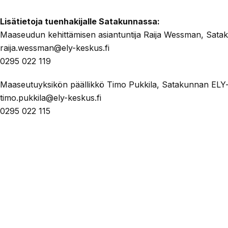
Lisätietoja tuenhakijalle Satakunnassa:
Maaseudun kehittämisen asiantuntija Raija Wessman, Sat
raija.wessman@ely-keskus.fi
0295 022 119
Maaseutuyksikön päällikkö Timo Pukkila, Satakunnan ELY
timo.pukkila@ely-keskus.fi
0295 022 115