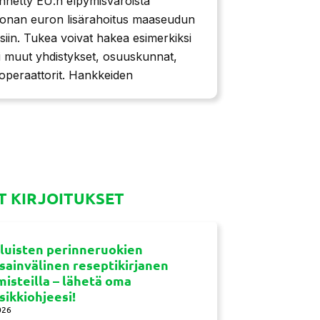
netty EU:n elpymisvaroista
joonan euron lisärahoitus maaseudun
siin. Tukea voivat hakea esimerkiksi
ai muut yhdistykset, osuuskunnat,
soperaattorit. Hankkeiden
 KIRJOITUKSET
luisten perinneruokien
sainvälinen reseptikirjanen
misteilla – lähetä oma
sikkiohjeesi!
026