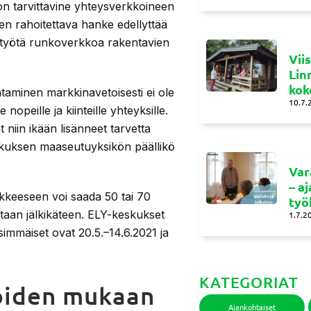
kon tarvittavine yhteysverkkoineen
ten rahoitettava hanke edellyttää
eistyötä runkoverkkoa rakentavien
Vii
Lin
kok
ntaminen markkinavetoisesti ei ole
10.7.
nopeille ja kiinteille yhteyksille.
 niin ikään lisänneet tarvetta
skuksen maaseutuyksikön päällikö
Var
– a
kkeeseen voi saada 50 tai 70
työ
etaan jälkikäteen. ELY-keskukset
1.7.2
nsimmäiset ovat 20.5.–14.6.2021 ja
KATEGORIAT
oiden mukaan
Ajankohtaiset