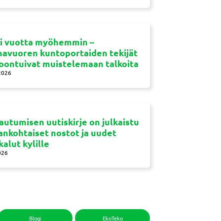
si vuotta myöhemmin –
navuoren kuntoportaiden tekijät
oontuivat muistelemaan talkoita
2026
autumisen uutiskirje on julkaistu
jankohtaiset nostot ja uudet
kalut kylille
026
Blogi
EkoTeko