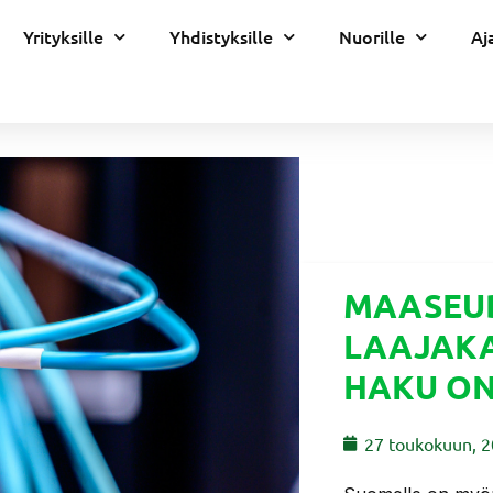
Yrityksille
Yhdistyksille
Nuorille
Aj
MAASEU
LAAJAKA
HAKU ON
27 toukokuun, 