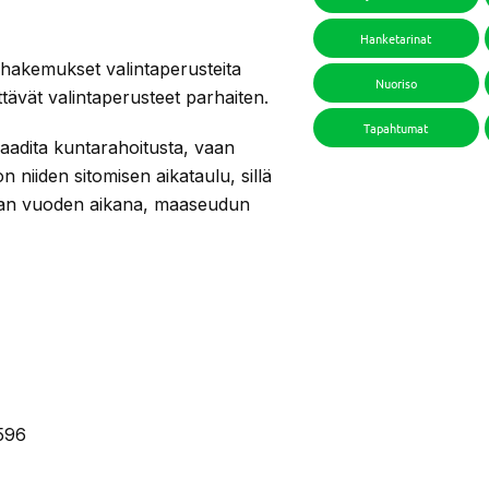
Hanketarinat
 hakemukset valintaperusteita
Nuoriso
ttävät valintaperusteet parhaiten.
Tapahtumat
 vaadita kuntarahoitusta, vaan
 niiden sitomisen aikataulu, sillä
avan vuoden aikana, maaseudun
596