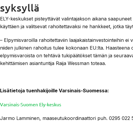
syksyllä
ELY-keskukset pisteyttävät valintajakson aikana saapuneet
käyttäen ja valitsevat rahoitettavaksi ne hankkeet, jotka täy
– Elpymisvaroilla rahoitettaviin laajakaistainvestointeihin ei
niiden julkinen rahoitus tulee kokonaan EU:lta. Haasteena on
elpymisvaroista on tehtävä tukipäätökset tämän ja seura
kehittämisen asiantuntija Raija Wessman toteaa.
Lisätietoja tuenhakijoille Varsinais-Suomessa:
Varsinais-Suomen Ely-keskus
Jarmo Lamminen, maaseutukoordinaattori puh. 0295 022 