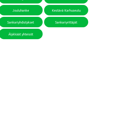
Jouluhanke
Kestävä Karhuseutu
Sankariyhdistykset
Sankariyrittäjät
Älykkäät yhteisöt