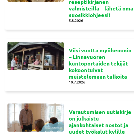
reseptikirjanen
valmisteilla – lähetä oma
suosikkiohjeesi!
5.8.2026
Viisi vuotta myöhemmin
– Linnavuoren
kuntoportaiden tekijät
kokoontuivat
muistelemaan talkoita
10.7.2026
Varautumisen uutiskirje
on julkaistu –
ajankohtaiset nostot ja
uudet työkalut kylille