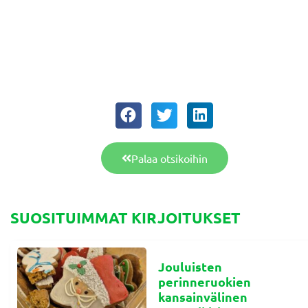
Palaa otsikoihin
SUOSITUIMMAT KIRJOITUKSET
Jouluisten
perinneruokien
kansainvälinen