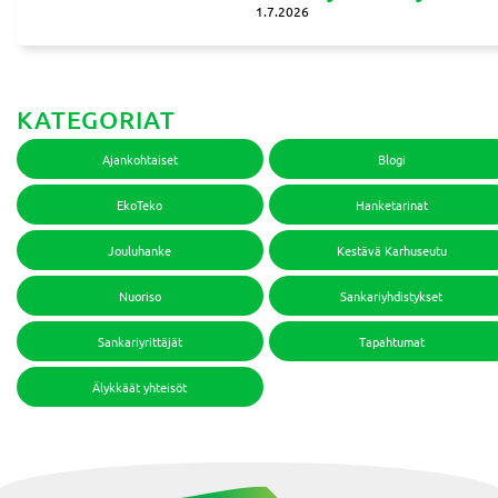
1.7.2026
KATEGORIAT
Ajankohtaiset
Blogi
EkoTeko
Hanketarinat
Jouluhanke
Kestävä Karhuseutu
Nuoriso
Sankariyhdistykset
Sankariyrittäjät
Tapahtumat
Älykkäät yhteisöt