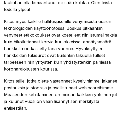
tautiuhan alla lamaantunut missään kohtaa. Olen teistä
todella ylpeä!
Kiitos myös kaikille hallitusjäsenille venymisestä uusien
teknologioiden käyttöönotossa. Joskus pitkäänkin
venyneet etäkokoukset ovat koetelleet niin istumalihaksia
kuin hikoiluttaneet korvia kuulokkeissa, ennätysmäärä
hankkeita on käsitelty tänä vuonna. Hyväksyttyjen
hankkeiden tukieurot ovat kuitenkin takuulla tulleet
tarpeeseen niin yritysten kuin yhdistystenkin painiessa
koronarajoitusten kourissa.
Kiitos teille, jotka olette vastanneet kyselyihimme, jakanee
postauksia ja stooreja ja osallistuneet webinaareihimme.
Maaseudun kehittäminen on meidän kaikkien yhteinen jut
ja kulunut vuosi on vaan lisännyt sen merkitystä
entisestään.