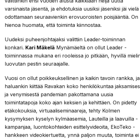
valittiinkin ensi vuoden alusta kaikkiaan neljä uutta
varsinaista jäsentä, ja ehdotuksia uusiksi jäseniksi jäi vielä
odottamaan seuraavienkin erovuoroisten poisjääntiä. On
hienoa huomata, että toiminta kiinnostaa.
Uudeksi puheenjohtajaksi valittiin Leader-toiminnan
konkari.
Kari Mäkelä
Mynämäeltä on ollut Leader -
toiminnassa mukana eri rooleissa jo pitkään, hyvillä mieli
luovutan pestin seuraajalle.
Vuosi on ollut poikkeuksellinen ja kaikin tavoin rankka, ja
haluankin kiittää Ravakan koko henkilökuntaa jaksamises
ja venymisestä pandemian pakottamana uusia
toimintatapoja koko ajan keksien ja kehittäen. On pidetty
etäkokouksia, virtuaaliseminaareja, tehty Kolmen
kysymyksen kyselyn kylmäasemia, Lauteilla ja laavuilla -
kampanjaa, luontokohteiden esittelyvideoita, EkoTeko -
hankkeen videokiertuetta, ynnä paljon muuta, toiminta ei