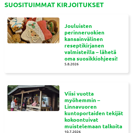
SUOSITUIMMAT KIRJOITUKSET
Jouluisten
perinneruokien
kansainvälinen
reseptikirjanen
valmisteilla – lähetä
oma suosikkiohjeesi!
5.8.2026
Viisi vuotta
myöhemmin –
Linnavuoren
kuntoportaiden tekijät
kokoontuivat
muistelemaan talkoita
10.7.2026