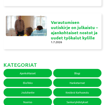
Varautumisen
uutiskirje on julkaistu –
ajankohtaiset nostot ja
uudet työkalut kylille
1.7.2026
KATEGORIAT
Ajankohtaiset
Blogi
EkoTeko
Hanketarinat
Jouluhanke
Kestävä Karhuseutu
Nuoriso
Sankariyhdistykset