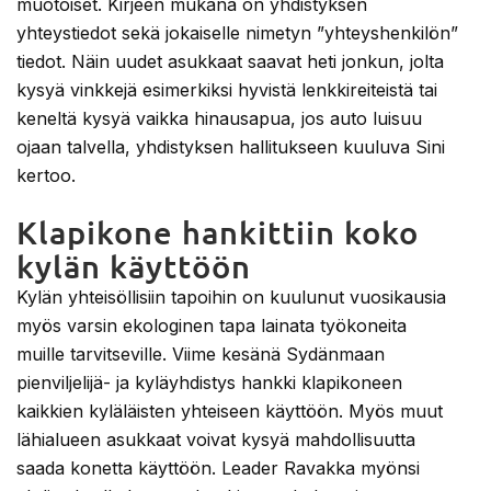
muotoiset. Kirjeen mukana on yhdistyksen
yhteystiedot sekä jokaiselle nimetyn ”yhteyshenkilön”
tiedot. Näin uudet asukkaat saavat heti jonkun, jolta
kysyä vinkkejä esimerkiksi hyvistä lenkkireiteistä tai
keneltä kysyä vaikka hinausapua, jos auto luisuu
ojaan talvella, yhdistyksen hallitukseen kuuluva Sini
kertoo.
Klapikone hankittiin koko
kylän käyttöön
Kylän yhteisöllisiin tapoihin on kuulunut vuosikausia
myös varsin ekologinen tapa lainata työkoneita
muille tarvitseville. Viime kesänä Sydänmaan
pienviljelijä- ja kyläyhdistys hankki klapikoneen
kaikkien kyläläisten yhteiseen käyttöön. Myös muut
lähialueen asukkaat voivat kysyä mahdollisuutta
saada konetta käyttöön. Leader Ravakka myönsi