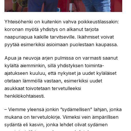
Yhteisöhenki on kuitenkin vahva poikkeustilassakin:
koronan myötä yhdistys on alkanut tarjota
naapuriapua kaikille tarvitseville. Ikäihmiset voivat
pyytää esimerkiksi asioimaan puolestaan kaupassa.
Apua ja neuvoja arjen pulmissa on varmasti saanut
kylältä aiemminkin, sillä yhdistyksen toiminta-
ajatukseen kuuluu, että nykyiset ja uudet kyläläiset
otetaan lämmöllä vastaan, esimerkiksi uudet
asukkaat toivotetaan tervetulleeksi
henkilökohtaisesti.
– Viemme yleensä jonkin ”sydämellisen” lahjan, jonka
mukana on tervetulokirje. Viimeksi vein ämpärillisen
sydäntä eli kasvin, jonka lehdet olivat sydämen