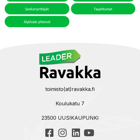
Sankariyrittäjät
Tapahtumat
Älykkäät yhteisöt
toimisto(at)ravakka.fi
Koulukatu 7
23500 UUSIKAUPUNKI