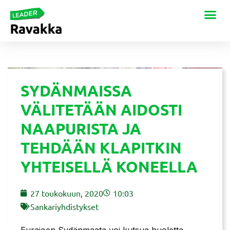
SYDÄNMAISSA
VÄLITETÄÄN AIDOSTI
NAAPURISTA JA
TEHDÄÄN KLAPITKIN
YHTEISELLÄ KONEELLA
27 toukokuun, 2020
10:03
Sankariyhdistykset
Eurajoen Sydänmaata voi kutsua huoletta