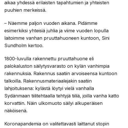
aikaa yhdessä erilaisten tapahtumien ja yhteisten
puuhien merkeissä.
– Näemme paljon vuoden aikana. Pidämme
esimerkiksi yhteisiä juhlia ja viime vuoden lopulla
laitoimme vanhan pruuttahuoneen kuntoon, Sini
Sundholm kertoo.
1800-luvulla rakennettu pruuttahuone eli
palokaluston säilytysvarasto on kylän vanhimpia
rakennuksia. Rakennus saatiin arvoiseensa kuntoon
talkoilla. Rakennusmateriaalejakin saatiin
lahjoituksena: kylästä löytyi vielä vanhalla
Sydänmaan tiilitehtaalla tehtyjä tiiliä, joilla vanha katto
korvattiin. Näin ulkomuoto säilyi alkuperäisen
näköisenä.
Koronapandemia on valitettavasti laittanut stopin