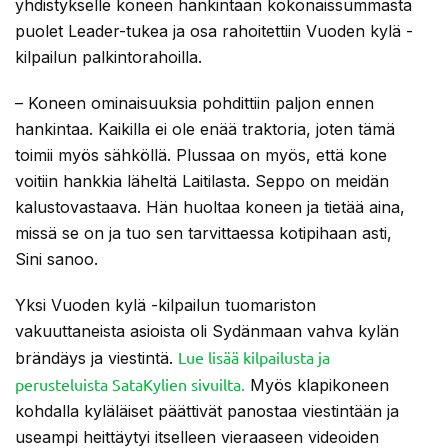
yhdistykselle koneen hankintaan kokonaissummasta
puolet Leader-tukea ja osa rahoitettiin Vuoden kylä -
kilpailun palkintorahoilla.
– Koneen ominaisuuksia pohdittiin paljon ennen
hankintaa. Kaikilla ei ole enää traktoria, joten tämä
toimii myös sähköllä. Plussaa on myös, että kone
voitiin hankkia läheltä Laitilasta. Seppo on meidän
kalustovastaava. Hän huoltaa koneen ja tietää aina,
missä se on ja tuo sen tarvittaessa kotipihaan asti,
Sini sanoo.
Yksi Vuoden kylä -kilpailun tuomariston
vakuuttaneista asioista oli Sydänmaan vahva kylän
Lue lisää kilpailusta ja
brändäys ja viestintä.
perusteluista SataKylien sivuilta.
Myös klapikoneen
kohdalla kyläläiset päättivät panostaa viestintään ja
useampi heittäytyi itselleen vieraaseen videoiden