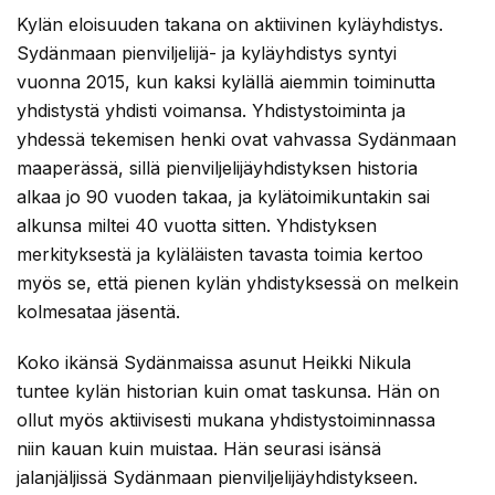
Kylän eloisuuden takana on aktiivinen kyläyhdistys.
Sydänmaan pienviljelijä- ja kyläyhdistys syntyi
vuonna 2015, kun kaksi kylällä aiemmin toiminutta
yhdistystä yhdisti voimansa. Yhdistystoiminta ja
yhdessä tekemisen henki ovat vahvassa Sydänmaan
maaperässä, sillä pienviljelijäyhdistyksen historia
alkaa jo 90 vuoden takaa, ja kylätoimikuntakin sai
alkunsa miltei 40 vuotta sitten. Yhdistyksen
merkityksestä ja kyläläisten tavasta toimia kertoo
myös se, että pienen kylän yhdistyksessä on melkein
kolmesataa jäsentä.
Koko ikänsä Sydänmaissa asunut Heikki Nikula
tuntee kylän historian kuin omat taskunsa. Hän on
ollut myös aktiivisesti mukana yhdistystoiminnassa
niin kauan kuin muistaa. Hän seurasi isänsä
jalanjäljissä Sydänmaan pienviljelijäyhdistykseen.