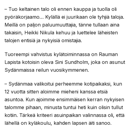
– Tuo keltainen talo oli ennen kauppa ja tuolla oli
pyöräkorjaamo… Kylällä ei juurikaan ole tyhjiä taloja.
Meillä on paljon paluumuuttajia, tänne tullaan aina
takaisin, Heikki Nikula kehuu ja luettelee läheisten
talojen entisiä ja nykyisiä omistajia.
Tuoreempi vahvistus kylätoiminnassa on Rauman
Lapista kotoisin oleva Sini Sundholm, joka on asunut
Sydänmaissa reilun vuosikymmenen.
– Sydänmaa valikoitui perheemme kotipaikaksi, kun
12 vuotta sitten aloimme mieheni kanssa etsiä
asuntoa. Kun ajoimme ensimmäisen kerran nykyisen
talomme pihaan, minusta tuntui heti kuin olisin tullut
kotiin. Tärkeä kriteeri asuinpaikan valinnassa oli, että
lähellä on kyläkoulu, kahden lapsen äiti sanoo.