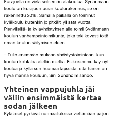
Eurajoella on vielä seitsemän alakoulua. Sydänmaan
koulu on Eurajoen uusin koulurakennus, se on
rakennettu 2018. Samalla paikalla on toiminut
kyläkoulu kuitenkin jo pitkälti yli sata vuotta.
Pienviljelijä- ja kyläyhdistyksen alla toimii Sydänmaan
koulun vanhempaintoimikunta, joka teki kovasti töitä
oman koulun säilymisen eteen.
– Tulin enemmän mukaan yhdistystoimintaan, kun
koulun kohtaloa alettiin miettiä. Esikoisemme käy nyt
koulua ja kyllä sen huomaa lapsesta, että hänen on
hyvä mennä kouluun, Sini Sundholm sanoo.
Yhteinen vappujuhla jäi
väliin
ensimmäistä kertaa
sodan jälkeen
Kyläläiset pyrkivät normaalioloissa viettämään paljon