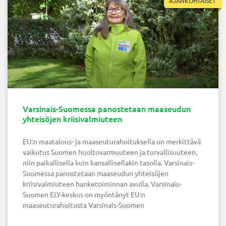
AJANKOHTAISET
Varsinais-Suomessa panostetaan maaseudun
yhteisöjen kriisivalmiuteen
EU:n maatalous- ja maaseuturahoituksella on merkittävä
vaikutus Suomen huoltovarmuuteen ja turvallisuuteen,
niin paikallisella kuin kansallisellakin tasolla. Varsinais-
Suomessa panostetaan maaseudun yhteisöjen
kriisivalmiuteen hanketoiminnan avulla. Varsinais-
Suomen ELY-keskus on myöntänyt EU:n
maaseuturahoitusta Varsinais-Suomen