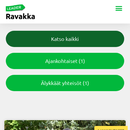
Katso kaikki
Ajankohtaiset
(1)
Älykkäät yhteisöt
(1)