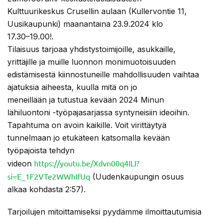
Kulttuurikeskus Crusellin aulaan (Kullervontie 11,
Uusikaupunki) maanantaina 23.9.2024 klo
17.30–19.00!.
Tilaisuus tarjoaa yhdistystoimijoille, asukkaille,
yrittäjille ja muille luonnon monimuotoisuuden
edistämisestä kiinnostuneille mahdollisuuden vaihtaa
ajatuksia aiheesta, kuulla mitä on jo
meneillään ja tutustua kevään 2024 Minun
lähiluontoni -työpajasarjassa syntyneisiin ideoihin.
Tapahtuma on avoin kaikille. Voit virittäytyä
tunnelmaan jo etukäteen katsomalla kevään
työpajoista tehdyn
https://youtu.be/Xdvn00q4ILI?
videon
si=E_1F2VTe2WWhIfUq
(Uudenkaupungin osuus
alkaa kohdasta 2:57).
Tarjoilujen mitoittamiseksi pyydämme ilmoittautumisia