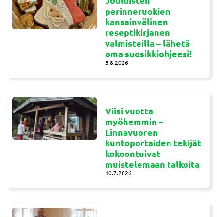
Jouluisten
perinneruokien
kansainvälinen
reseptikirjanen
valmisteilla – lähetä
oma suosikkiohjeesi!
5.8.2026
Viisi vuotta
myöhemmin –
Linnavuoren
kuntoportaiden tekijät
kokoontuivat
muistelemaan talkoita
10.7.2026