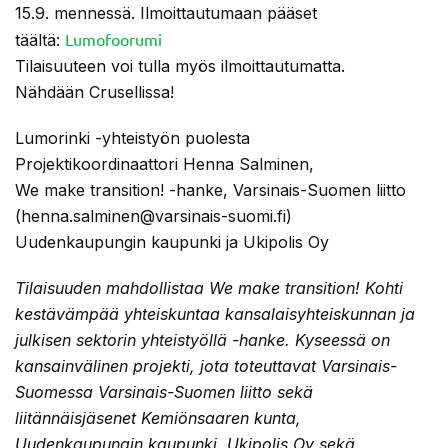
15.9. mennessä. Ilmoittautumaan pääset
Lumofoorumi
täältä:
Tilaisuuteen voi tulla myös ilmoittautumatta.
Nähdään Crusellissa!
Lumorinki -yhteistyön puolesta
Projektikoordinaattori Henna Salminen,
We make transition! -hanke, Varsinais-Suomen liitto
(henna.salminen@varsinais-suomi.fi)
Uudenkaupungin kaupunki ja Ukipolis Oy
Tilaisuuden mahdollistaa We make transition! Kohti
kestävämpää yhteiskuntaa kansalaisyhteiskunnan ja
julkisen sektorin yhteistyöllä -hanke. Kyseessä on
kansainvälinen projekti, jota toteuttavat Varsinais-
Suomessa Varsinais-Suomen liitto sekä
liitännäisjäsenet Kemiönsaaren kunta,
Uudenkaupungin kaupunki, Ukipolis Oy sekä