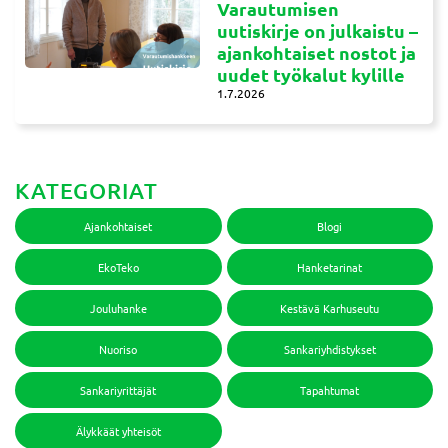
Varautumisen
uutiskirje on julkaistu –
ajankohtaiset nostot ja
uudet työkalut kylille
1.7.2026
KATEGORIAT
Ajankohtaiset
Blogi
EkoTeko
Hanketarinat
Jouluhanke
Kestävä Karhuseutu
Nuoriso
Sankariyhdistykset
Sankariyrittäjät
Tapahtumat
Älykkäät yhteisöt