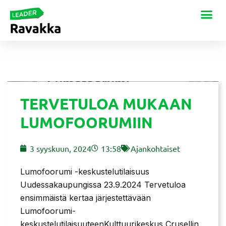
TERVETULOA MUKAAN
LUMOFOORUMIIN
3 syyskuun, 2024
13:58
Ajankohtaiset
Lumofoorumi -keskustelutilaisuus
Uudessakaupungissa 23.9.2024 Tervetuloa
ensimmäistä kertaa järjestettävään
Lumofoorumi-
keskustelutilaisuuteenKulttuurikeskus Crusellin