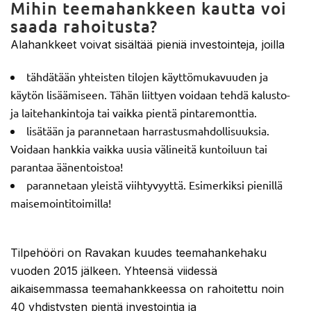
Mihin teemahankkeen kautta voi
saada rahoitusta?
Alahankkeet voivat sisältää pieniä investointeja, joilla
tähdätään yhteisten tilojen käyttömukavuuden ja
käytön lisäämiseen. Tähän liittyen voidaan tehdä kalusto-
ja laitehankintoja tai vaikka pientä pintaremonttia.
lisätään ja parannetaan harrastusmahdollisuuksia.
Voidaan hankkia vaikka uusia välineitä kuntoiluun tai
parantaa äänentoistoa!
parannetaan yleistä viihtyvyyttä. Esimerkiksi pienillä
maisemointitoimilla!
Tilpehööri on Ravakan kuudes teemahankehaku
vuoden 2015 jälkeen. Yhteensä viidessä
aikaisemmassa teemahankkeessa on rahoitettu noin
40 yhdistysten pientä investointia ja