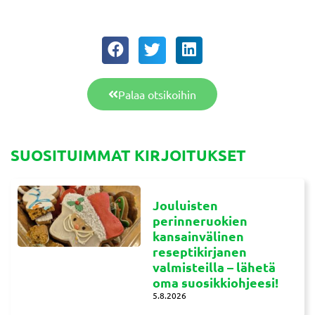
Palaa otsikoihin
SUOSITUIMMAT KIRJOITUKSET
Jouluisten
perinneruokien
kansainvälinen
reseptikirjanen
valmisteilla – lähetä
oma suosikkiohjeesi!
5.8.2026