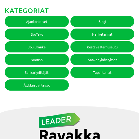
KATEGORIAT
Ajankohtaiset
Blogi
EkoTeko
Hanketarinat
Jouluhanke
Kestävä Karhuseutu
Nuoriso
Sankariyhdistykset
Sankariyrittäjät
Tapahtumat
Älykkäät yhteisöt