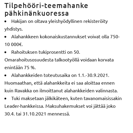
Tilpehööri-teemahanke
pähkinänkuoressa
Hakijan on oltava yleishyödyllinen rekisteröity
yhdistys.
Alahankkeen kokonaiskustannukset voivat olla 750-
10 000€.
Rahoituksen tukiprosentti on 50.
Omarahoitusosuudesta talkootyöllä voidaan korvata
enintään 75 %.
Alahankkeiden toteutusaika on 1.1.-30.9.2021.
Huomaathan, että alahankkeita ei saa aloittaa ennen
kuin Ravakka on ilmoittanut alahankkeiden valinnasta.
Tuki maksetaan jälkikäteen, kuten tavanomaisissakin
Leader-hankkeissa. Maksuhakemukset voi jättää joko
30.4. tai 31.10.2021 mennessä.