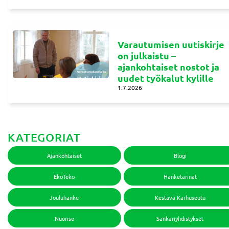
Varautumisen uutiskirje
on julkaistu –
ajankohtaiset nostot ja
uudet työkalut kylille
1.7.2026
KATEGORIAT
Ajankohtaiset
Blogi
EkoTeko
Hanketarinat
Jouluhanke
Kestävä Karhuseutu
Nuoriso
Sankariyhdistykset