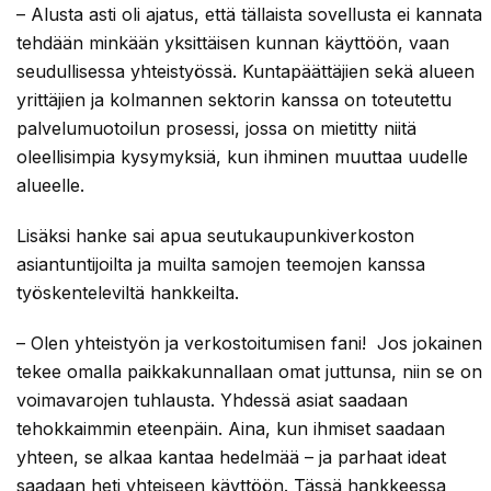
– Alusta asti oli ajatus, että tällaista sovellusta ei kannata
tehdään minkään yksittäisen kunnan käyttöön, vaan
seudullisessa yhteistyössä. Kuntapäättäjien sekä alueen
yrittäjien ja kolmannen sektorin kanssa on toteutettu
palvelumuotoilun prosessi, jossa on mietitty niitä
oleellisimpia kysymyksiä, kun ihminen muuttaa uudelle
alueelle.
Lisäksi hanke sai apua seutukaupunkiverkoston
asiantuntijoilta ja muilta samojen teemojen kanssa
työskenteleviltä hankkeilta.
– Olen yhteistyön ja verkostoitumisen fani! Jos jokainen
tekee omalla paikkakunnallaan omat juttunsa, niin se on
voimavarojen tuhlausta. Yhdessä asiat saadaan
tehokkaimmin eteenpäin. Aina, kun ihmiset saadaan
yhteen, se alkaa kantaa hedelmää – ja parhaat ideat
saadaan heti yhteiseen käyttöön. Tässä hankkeessa