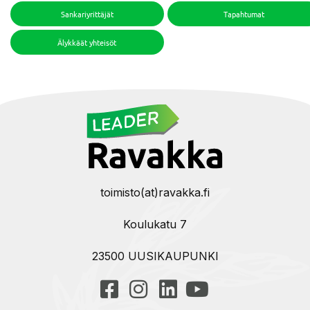
Sankariyrittäjät
Tapahtumat
Älykkäät yhteisöt
toimisto(at)ravakka.fi
Koulukatu 7
23500 UUSIKAUPUNKI