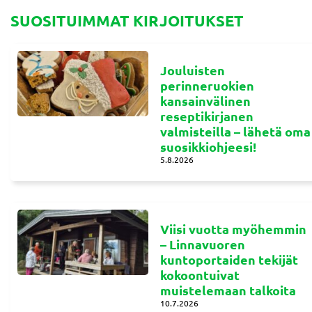
SUOSITUIMMAT KIRJOITUKSET
Jouluisten
perinneruokien
kansainvälinen
reseptikirjanen
valmisteilla – lähetä oma
suosikkiohjeesi!
5.8.2026
Viisi vuotta myöhemmin
– Linnavuoren
kuntoportaiden tekijät
kokoontuivat
muistelemaan talkoita
10.7.2026