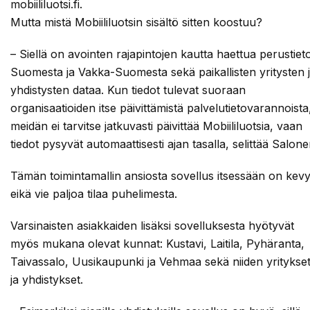
mobiililuotsi.fi.
Mutta mistä Mobiililuotsin sisältö sitten koostuu?
– Siellä on avointen rajapintojen kautta haettua perustiet
Suomesta ja Vakka-Suomesta sekä paikallisten yritysten 
yhdistysten dataa. Kun tiedot tulevat suoraan
organisaatioiden itse päivittämistä palvelutietovarannoista
meidän ei tarvitse jatkuvasti päivittää Mobiililuotsia, vaan
tiedot pysyvät automaattisesti ajan tasalla, selittää Salone
Tämän toimintamallin ansiosta sovellus itsessään on kevy
eikä vie paljoa tilaa puhelimesta.
Varsinaisten asiakkaiden lisäksi sovelluksesta hyötyvät
myös mukana olevat kunnat: Kustavi, Laitila, Pyhäranta,
Taivassalo, Uusikaupunki ja Vehmaa sekä niiden yritykse
ja yhdistykset.