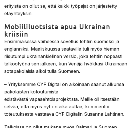
erityistä on ollut se, että kaikki työpajat on järjestetty
etäyhteyksin.
Mobiililuotsista apua Ukrainan
kriisiin
Ensimmäisessä vaiheessa sovellus tehtiin suomeksi ja
englanniksi. Maaliskuussa saataville tuli myös hieman
riisutumpi ukrainankielinen versio, joka tehtiin nopeasti
talkootyönä sen jälkeen, kun Venäjä hyökkäsi Ukrainaan 
sotapakolaisia alkoi tulla Suomeen.
– Yrityksemme CYF Digital on aikoinaan saanut alkunsa
pakolaisten kotoutumista
edistävästä vapaaehtoisprojektista. Meille oli itsestään
selvää, että myös nyt on aika auttaa, kommentoi
toteutuksesta vastaava CYF Digitalin Susanna Lahtinen.
Talkoissa on ollut mukana myös Qalmari ja Suomen