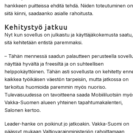
hankkeen puitteissa ehditä tehdä. Niiden toteutuminen on
siitä kiinni, saadaanko asialle rahoitusta.
Kehitystyö jatkuu
Nyt kun sovellus on julkaistu ja käyttäjäkokemusta saatu,
sitä kehitetään entistä paremmaksi.
– Tähän mennessä saadun palautteen perusteella sovell
näyttää hyvältä ja freesiltä ja on suhteellisen
helppokäyttöinen. Tähän asti sovellusta on kehitetty enn
kaikkea työikäisen väestön tarpeisiin, mutta jatkossa on
tarkoitus huomioida paremmin myös nuoriso.
Tulevaisuudessa on tavoitteena saada Mobiililuotsiin myö
Vakka-Suomen alueen yhteinen tapahtumakalenteri,
Salonen kertoo.
Leader-hanke on poikinut jo jatkoakin. Vakka-Suomi on
päässyt mukaan Valtiovarainministeriön rahoittamaan