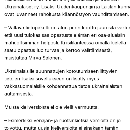
Ukrainalaiset ry. Lisäksi Uudenkaupungin ja Laitilan kunn
ovat luvanneet rahoitusta käännöstyön vauhdittamiseen.
– Valtava tietopaketti on alun perin koottu juuri sitä varte
että uusi tulokas saa opastusta elämän eri osa-alueisiin
mahdollisimman helposti. Kriisitilanteessa omalla kielellä
saatu opastus luo turvaa ja kertoo välittämisestä,
muistuttaa Mirva Salonen.
Ukrainalaisille suunnattujen kotoutumiseen liittyvien
tietojen lisäksi sovellukseen on lisätty myös
vakkasuomalaisille kohdennettua tietoa ukrainalaisten
auttamisesta.
Muista kieliversioista ei ole vielä varmuutta.
– Esimerkiksi venäjän- ja ruotsinkielisiä versioita on jo
toivottu, mutta uusia kieliversioita ei ainakaan tämän