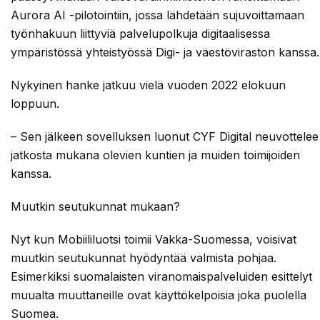
Aurora AI -pilotointiin, jossa lähdetään sujuvoittamaan
työnhakuun liittyviä palvelupolkuja digitaalisessa
ympäristössä yhteistyössä Digi- ja väestöviraston kanssa.
Nykyinen hanke jatkuu vielä vuoden 2022 elokuun
loppuun.
– Sen jälkeen sovelluksen luonut CYF Digital neuvottelee
jatkosta mukana olevien kuntien ja muiden toimijoiden
kanssa.
Muutkin seutukunnat mukaan?
Nyt kun Mobiililuotsi toimii Vakka-Suomessa, voisivat
muutkin seutukunnat hyödyntää valmista pohjaa.
Esimerkiksi suomalaisten viranomaispalveluiden esittelyt
muualta muuttaneille ovat käyttökelpoisia joka puolella
Suomea.