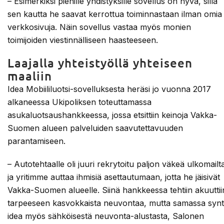
– Esimerkiksi pienille yhdistyksille sovellus on hyvä, sillä
sen kautta he saavat kerrottua toiminnastaan ilman omia
verkkosivuja. Näin sovellus vastaa myös monien
toimijoiden viestinnälliseen haasteeseen.
Laajalla yhteistyöllä yhteiseen
maaliin
Idea Mobiililuotsi-sovelluksesta heräsi jo vuonna 2017
alkaneessa Ukipoliksen toteuttamassa
asukaluotsaushankkeessa, jossa etsittiin keinoja Vakka-
Suomen alueen palveluiden saavutettavuuden
parantamiseen.
– Autotehtaalle oli juuri rekrytoitu paljon väkeä ulkomailt
ja yritimme auttaa ihmisiä asettautumaan, jotta he jäisivät
Vakka-Suomen alueelle. Siinä hankkeessa tehtiin akuuttii
tarpeeseen kasvokkaista neuvontaa, mutta samassa synt
idea myös sähköisestä neuvonta-alustasta, Salonen