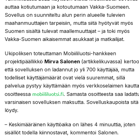
auttaa kotiutumaan ja kotoutumaan Vakka-Suomeen.
Sovellus on suunniteltu alun perin alueelle tulevien
maahanmuuttajien tarpeisiin, mutta siitä hyötyvät myös
Suomen sisältä tulevat maallemuuttajat – ja toki myös
Vakka-Suomen aikaisemmat asukkaat ja matkailijat.
Ukipoliksen toteuttaman Mobiililuotsi-hankkeen
projektipäällikkö
Mirva Salonen
(artikkelikuvassa) kertoo
että sovelluksen on ladannut jo yli 700 käyttäjää, mutta
todelliset käyttäjämäärät ovat vielä suuremmat, sillä
palvelua pystyy käyttämään myös verkkoselaimen kautt
mobiililuotsi.fi
osoitteessa
. Samasta osoitteesta saa ladatt
varsinaisen sovelluksen maksutta. Sovelluskaupoista sitä 
löydy.
– Keskimääräinen käyttöaika on lähes 4 minuuttia, joten
sisällöt todella kiinnostavat, kommentoi Salonen.