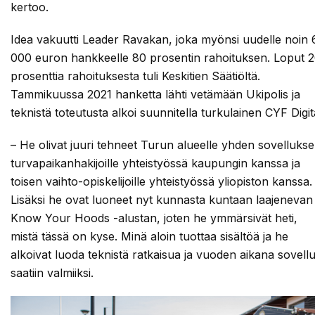
kertoo.
Idea vakuutti Leader Ravakan, joka myönsi uudelle noin 
000 euron hankkeelle 80 prosentin rahoituksen. Loput 
prosenttia rahoituksesta tuli Keskitien Säätiöltä.
Tammikuussa 2021 hanketta lähti vetämään Ukipolis ja
teknistä toteutusta alkoi suunnitella turkulainen CYF Digit
– He olivat juuri tehneet Turun alueelle yhden sovelluks
turvapaikanhakijoille yhteistyössä kaupungin kanssa ja
toisen vaihto-opiskelijoille yhteistyössä yliopiston kanssa.
Lisäksi he ovat luoneet nyt kunnasta kuntaan laajenevan
Know Your Hoods -alustan, joten he ymmärsivät heti,
mistä tässä on kyse. Minä aloin tuottaa sisältöä ja he
alkoivat luoda teknistä ratkaisua ja vuoden aikana sovell
saatiin valmiiksi.