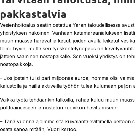
pakkastalvia
Vesienhoitoalus saatiin ostettua Yaran taloudellisessa avus
yhdistyksen näköinen. Vanhaan katamaraanialukseen lisättiin
muun muassa haravat ja ketjut, joiden avulla leikatut vesik
toimii hyvin, mutta sen työskentelynopeus on kävelyvauhtia
jätteen saaminen nostopaikalle. Sen vuoksi yhdistys on tehn
nostopaikkoja.
– Jos jostain tulisi pari miljoonaa euroa, homma olisi valmi
kalustolla ja näillä aktiiveilla työhön tulee kulumaan paljon 
Vaikka työtä tehdäänkin talkoilla, rahaa kuluu muun muass
polttoaineeseen ja nostetun ruovikon hävittämiseen.
– Tänä vuonna ajoimme sitä kuivalantalevittimellä peltoon si
osata sanoa mitään, Vuori kertoo.