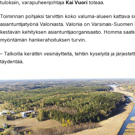
tuloksiin, varapuheenjohtaja
Kai Vuori
toteaa.
Toiminnan pohjaksi tarvittiin koko valuma-alueen kattava suu
asiantuntijatyönä Valoniasta. Valonia on Varsinais-Suomen
kestävän kehityksen asiantuntijaorganisaatio. Homma saati
myöntämän hankerahoituksen turvin.
– Talkoilla kerättiin vesinäytteitä, tehtiin kyselyitä ja järjeste
täydentää.