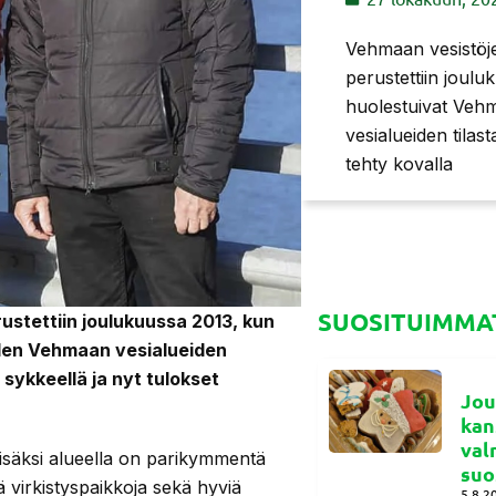
Vehmaan vesistöje
perustettiin joulu
huolestuivat Veh
vesialueiden tilas
tehty kovalla
SUOSITUIMMAT
ustettiin joulukuussa 2013, kun
iden Vehmaan vesialueiden
 sykkeellä ja nyt tulokset
Jou
kan
val
isäksi alueella on parikymmentä
suo
ä virkistyspaikkoja sekä hyviä
5.8.2