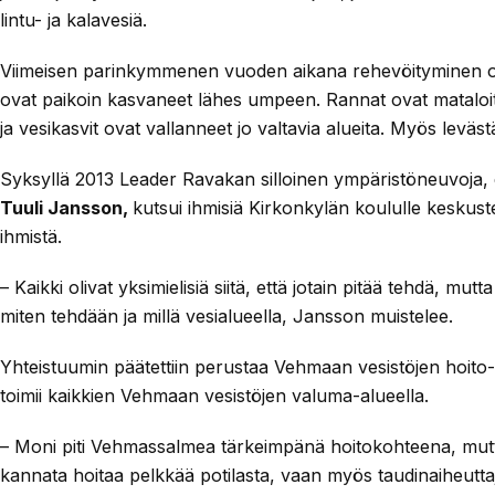
lintu- ja kalavesiä.
Viimeisen parinkymmenen vuoden aikana rehevöityminen on r
ovat paikoin kasvaneet lähes umpeen. Rannat ovat mataloi
ja vesikasvit ovat vallanneet jo valtavia alueita. Myös leväst
Syksyllä 2013 Leader Ravakan silloinen ympäristöneuvoja, e
Tuuli Jansson,
kutsui ihmisiä Kirkonkylän koululle keskuste
ihmistä.
– Kaikki olivat yksimielisiä siitä, että jotain pitää tehdä, mutta
miten tehdään ja millä vesialueella, Jansson muistelee.
Yhteistuumin päätettiin perustaa Vehmaan vesistöjen hoito- 
toimii kaikkien Vehmaan vesistöjen valuma-alueella.
– Moni piti Vehmassalmea tärkeimpänä hoitokohteena, mutta
kannata hoitaa pelkkää potilasta, vaan myös taudinaiheutta