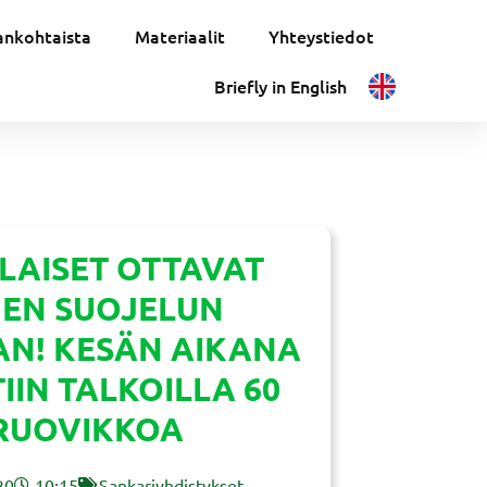
ankohtaista
Materiaalit
Yhteystiedot
Briefly in English
AISET OTTAVAT
JEN SUOJELUN
AN! KESÄN AIKANA
IIN TALKOILLA 60
RUOVIKKOA
20
10:15
Sankariyhdistykset