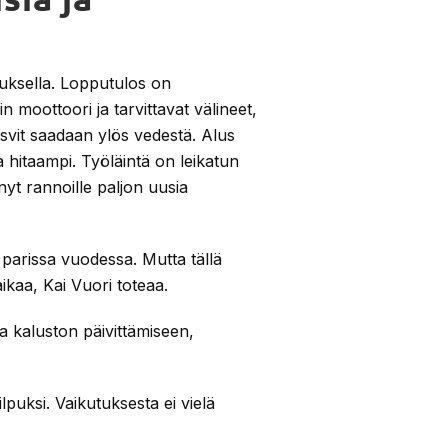
tuksella. Lopputulos on
 moottoori ja tarvittavat välineet,
asvit saadaan ylös vedestä. Alus
 hitaampi. Työläintä on leikatun
yt rannoille paljon uusia
s parissa vuodessa. Mutta tällä
aikaa, Kai Vuori toteaa.
a kaluston päivittämiseen,
lpuksi. Vaikutuksesta ei vielä