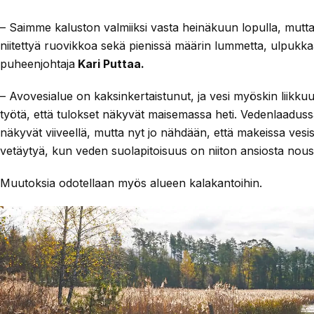
– Saimme kaluston valmiiksi vasta heinäkuun lopulla, mutta
niitettyä ruovikkoa sekä pienissä määrin lummetta, ulpukkaa, 
puheenjohtaja
Kari Puttaa.
– Avovesialue on kaksinkertaistunut, ja vesi myöskin liikkuu p
työtä, että tulokset näkyvät maisemassa heti. Vedenlaadussa
näkyvät viiveellä, mutta nyt jo nähdään, että makeissa ves
vetäytyä, kun veden suolapitoisuus on niiton ansiosta nous
Muutoksia odotellaan myös alueen kalakantoihin.