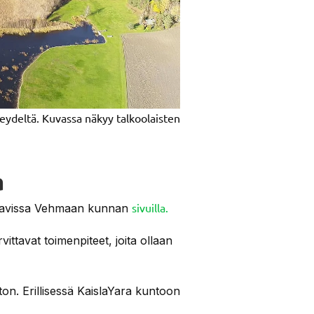
ydeltä. Kuvassa näkyy talkoolaisten
a
sivuilla.
ttavissa Vehmaan kunnan
rvittavat toimenpiteet, joita ollaan
ton. Erillisessä KaislaYara kuntoon