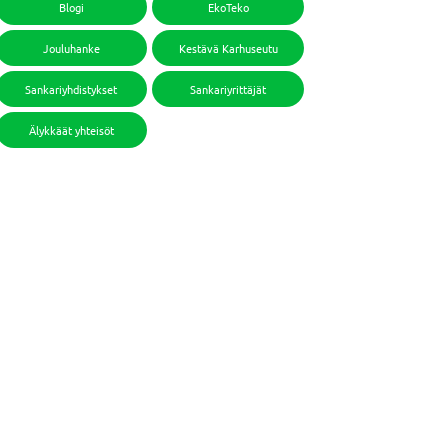
Blogi
EkoTeko
Jouluhanke
Kestävä Karhuseutu
Sankariyhdistykset
Sankariyrittäjät
Älykkäät yhteisöt