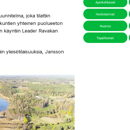
Ajankohtaiset
Hanketarinat
nnitelma, joka tilattiin
 kuntien yhteinen puolueeton
Nuoriso
in käyntiin Leader Ravakan
Tapahtumat
ttiin yleisötilaisuuksia, Jansson