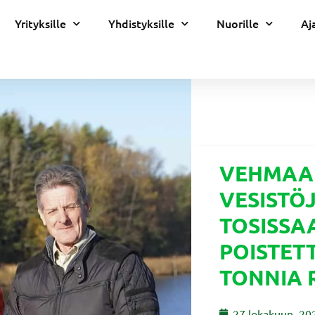
Yrityksille
Yhdistyksille
Nuorille
Aj
VEHMAAL
VESISTÖ
TOSISSA
POISTETT
TONNIA 
27 lokakuun, 20