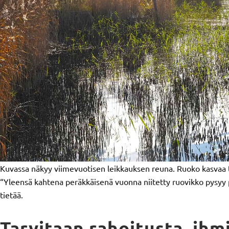
Kuvassa näkyy viimevuotisen leikkauksen reuna. Ruoko kasvaa 
“Yleensä kahtena peräkkäisenä vuonna niitetty ruovikko pysyy 
tietää.
Tarvitaan rahoitusta, ihmi