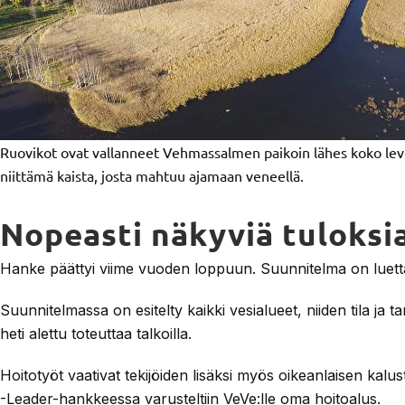
Ruovikot ovat vallanneet Vehmassalmen paikoin lähes koko leve
niittämä kaista, josta mahtuu ajamaan veneellä.
Nopeasti näkyviä tuloksi
Hanke päättyi viime vuoden loppuun. Suunnitelma on lue
Suunnitelmassa on esitelty kaikki vesialueet, niiden tila ja ta
heti alettu toteuttaa talkoilla.
Hoitotyöt vaativat tekijöiden lisäksi myös oikeanlaisen kalus
-Leader-hankkeessa varusteltiin VeVe:lle oma hoitoalus.