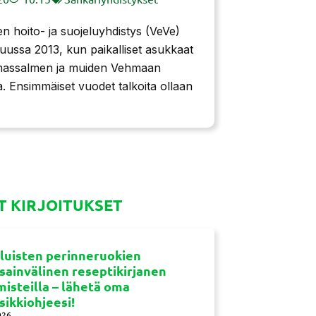
n hoito- ja suojeluyhdistys (VeVe)
kuussa 2013, kun paikalliset asukkaat
massalmen ja muiden Vehmaan
ta. Ensimmäiset vuodet talkoita ollaan
 KIRJOITUKSET
luisten perinneruokien
sainvälinen reseptikirjanen
misteilla – lähetä oma
sikkiohjeesi!
026