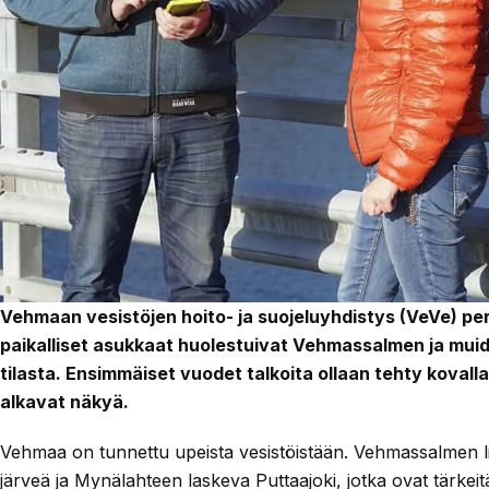
Vehmaan vesistöjen hoito- ja suojeluyhdistys (VeVe) per
paikalliset asukkaat huolestuivat Vehmassalmen ja mu
tilasta. Ensimmäiset vuodet talkoita ollaan tehty kovalla
alkavat näkyä.
Vehmaa on tunnettu upeista vesistöistään. Vehmassalmen l
järveä ja Mynälahteen laskeva Puttaajoki, jotka ovat tärkeit