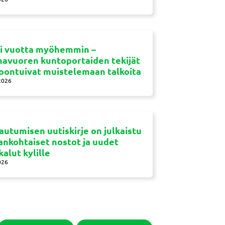
si vuotta myöhemmin –
navuoren kuntoportaiden tekijät
oontuivat muistelemaan talkoita
2026
autumisen uutiskirje on julkaistu
jankohtaiset nostot ja uudet
kalut kylille
026