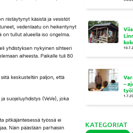
iistäytynyt käsistä ja vesistöt
tuneet, vedenlaatu on heikentynyt
Vii
ä on tullut alueella iso ongelma.
Lin
kok
li yhdistyksen nykyinen sihteeri
10.7.
lemaan aiheesta. Paikalle tuli 80
Var
 siitä keskusteltiin paljon, että
– a
työ
1.7.2
ja suojeluyhdistys (VeVe), joka
 pitkäjänteisessä työssä ei
KATEGORIAT
jaa. Näin päästään parhaisiin