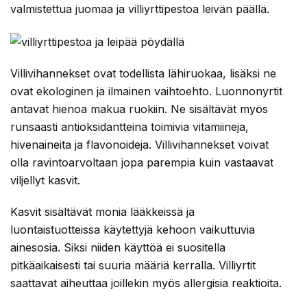
valmistettua juomaa ja villiyrttipestoa leivän päällä.
Villivihannekset ovat todellista lähiruokaa, lisäksi ne
ovat ekologinen ja ilmainen vaihtoehto. Luonnonyrtit
antavat hienoa makua ruokiin. Ne sisältävät myös
runsaasti antioksidantteina toimivia vitamiineja,
hivenaineita ja flavonoideja. Villivihannekset voivat
olla ravintoarvoltaan jopa parempia kuin vastaavat
viljellyt kasvit.
Kasvit sisältävät monia lääkkeissä ja
luontaistuotteissa käytettyjä kehoon vaikuttuvia
ainesosia. Siksi niiden käyttöä ei suositella
pitkäaikaisesti tai suuria määriä kerralla. Villiyrtit
saattavat aiheuttaa joillekin myös allergisia reaktioita.