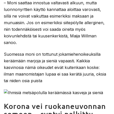
– Moni saattaa innostua valtavasti alkuun, mutta
luonnonyrttien käyttö kannattaa aloittaa varovasti,
sillä ne voivat vaikuttaa esimerkiksi maksaan ja
munuaisiin. Jos on esimerkiksi siitepölylle allerginen,
niin todennäköisesti voi saada oireita myös
koivunlehdistä tai kuusenkerkistä, Maija Willman
sanoo.
Suomessa moni on tottunut jokamiehenoikeuksilla
keräämään marjoja ja sieniä vapaasti. Kaikkia
kasvinosia nämä oikeudet eivät kuitenkaan koske:
ilman maanomistajan lupaa ei saa kerätä juuria, oksia
tai niiden osia puista
Korona vei ruokaneuvonnan
someen – syntyi palkittu