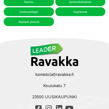
Nuoriso
Sankariyhdistykset
Sankariyrittäjät
Tapahtumat
Älykkäät yhteisöt
toimisto(at)ravakka.fi
Koulukatu 7
23500 UUSIKAUPUNKI