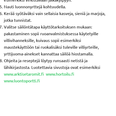
Nauti luonnonyrttejä kohtuudella.
Kerää syötäväksi vain sellaisia kasveja, sieniä ja marjoja,
jotka tunnistat.
Valitse säilöntätapa käyttötarkoituksen mukaan:
pakastaminen sopii ruoanvalmistuksessa käytetyille
villivihanneksille, kuivaus sopii esimerkiksi
maustekäyttöön tai ruokalisäksi tuleville villiyrteille,
yrttijuoma-ainekset kannattaa säilöä hiostamalla.
Ohjeita ja reseptejä löytyy runsaasti netistä ja
lähikirjastosta. Luotettavia sivustoja ovat esimerkiksi
www.arktisetaromit.fi
www.hortoilu.fi
www.luontoportti.fi