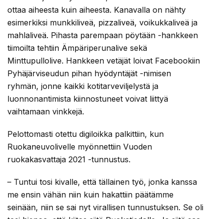
ottaa aiheesta kuin aiheesta. Kanavalla on nähty
esimerkiksi munkkiliveä, pizzaliveä, voikukkaliveä ja
mahlaliveä. Pihasta parempaan pöytään -hankkeen
tiimoilta tehtiin Ämpäriperunalive sekä
Minttupullolive. Hankkeen vetäjät loivat Facebookiin
Pyhäjärviseudun pihan hyödyntäjät -nimisen
ryhmän, jonne kaikki kotitarveviljelystä ja
luonnonantimista kiinnostuneet voivat liittyä
vaihtamaan vinkkejä.
Pelottomasti otettu digiloikka palkittiin, kun
Ruokaneuvolivelle myönnettiin Vuoden
ruokakasvattaja 2021 -tunnustus.
– Tuntui tosi kivalle, että tällainen työ, jonka kanssa
me ensin vähän niin kuin hakattiin päätämme
seinään, niin se sai nyt virallisen tunnustuksen. Se oli