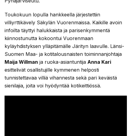
Pyhäjärviseutu.
Toukokuun lopulla hankkeella järjestettiin
villiyrttikävely Säkylän Vuorenmaissa. Kaikille avoin
infoilta täyttyi halukkaista ja parisenkymmentä
kiinnostunutta kokoontui Vuorenmaan
kyläyhdistyksen ylläpitämälle Järityn laavulle. Länsi-
Suomen Maa- ja kotitalousnaisten toiminnanjohtaja
Maija Willman
ja ruoka-asiantuntija
Anna Kari
esittelivät osallistujille kymmenen helposti
tunnistettavaa villiä vihannesta sekä pari keväistä
sienilajia, joita voi hyödyntää kotikeittiössä.