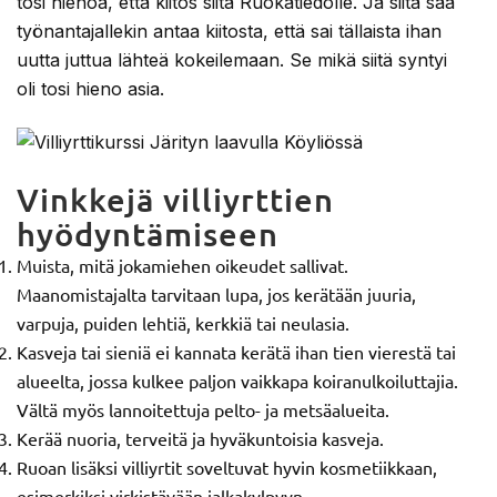
tosi hienoa, että kiitos siitä Ruokatiedolle. Ja siitä saa
työnantajallekin antaa kiitosta, että sai tällaista ihan
uutta juttua lähteä kokeilemaan. Se mikä siitä syntyi
oli tosi hieno asia.
Vinkkejä villiyrttien
hyödyntämiseen
Muista, mitä jokamiehen oikeudet sallivat.
Maanomistajalta tarvitaan lupa, jos kerätään juuria,
varpuja, puiden lehtiä, kerkkiä tai neulasia.
Kasveja tai sieniä ei kannata kerätä ihan tien vierestä tai
alueelta, jossa kulkee paljon vaikkapa koiranulkoiluttajia.
Vältä myös lannoitettuja pelto- ja metsäalueita.
Kerää nuoria, terveitä ja hyväkuntoisia kasveja.
Ruoan lisäksi villiyrtit soveltuvat hyvin kosmetiikkaan,
esimerkiksi virkistävään jalkakylpyyn.