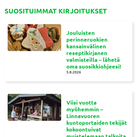
SUOSITUIMMAT KIRJOITUKSET
Jouluisten
perinneruokien
kansainvälinen
reseptikirjanen
valmisteilla – lähetä
oma suosikkiohjeesi!
5.8.2026
Viisi vuotta
myöhemmin –
Linnavuoren
kuntoportaiden tekijät
kokoontuivat
muistelemaan talkoita