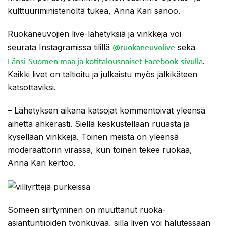
kulttuuriministeriöltä tukea, Anna Kari sanoo.
Ruokaneuvojien live-lähetyksiä ja vinkkejä voi
@ruokaneuvolive
seurata Instagramissa tilillä
sekä
Länsi-Suomen maa ja kotitalousnaiset Facebook-sivulla
.
Kaikki livet on taltioitu ja julkaistu myös jälkikäteen
katsottaviksi.
– Lähetyksen aikana katsojat kommentoivat yleensä
aihetta ahkerasti. Siellä keskustellaan ruuasta ja
kysellään vinkkejä. Toinen meistä on yleensä
moderaattorin virassa, kun toinen tekee ruokaa,
Anna Kari kertoo.
Someen siirtyminen on muuttanut ruoka-
asiantuntijoiden työnkuvaa, sillä liven voi halutessaan