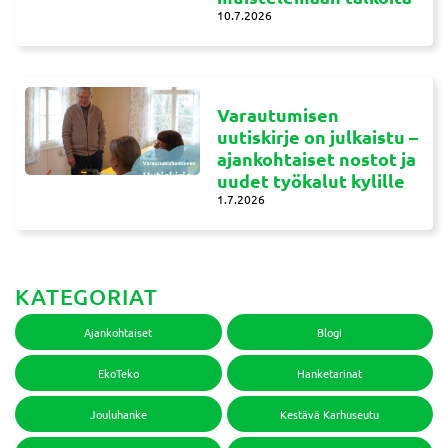
10.7.2026
Varautumisen
uutiskirje on julkaistu –
ajankohtaiset nostot ja
uudet työkalut kylille
1.7.2026
KATEGORIAT
Ajankohtaiset
Blogi
EkoTeko
Hanketarinat
Jouluhanke
Kestävä Karhuseutu