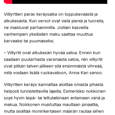
Villiyrttien paras keräysaika on loppukeväästä ja
alkukesästä. Kun versot ovat vielä pieniä ja tuoreita,
ne maistuvat parhaimmilta. Joillain kasveilla
vanhempien yksilöiden maku saattaa muuttua
karvaaksi tai puumaiseksi.
– Villiyrtit ovat alkukesän hyvää satoa. Ennen kun
saadaan puutarhasta varsinaista satoa, niin villiyrtit
ovat pitkän talven jälkeen sitä ensimmäistä vihreää,
mitä voidaan lisätä ruokavalioon, Anna Kari sanoo.
Villiyrttien keräys kannattaa aloittaa omasta pihasta
helposti tunnistettavilla lajeilla. Esimerkiksi nokkonen
sopii hyvin leipä- tai lettutaikinaan antamaan väriä ja
makua. Nokkonen muistuttaa maultaan pinaattia,
mutta sisältää moninkertaisen määrän rautaa siihen