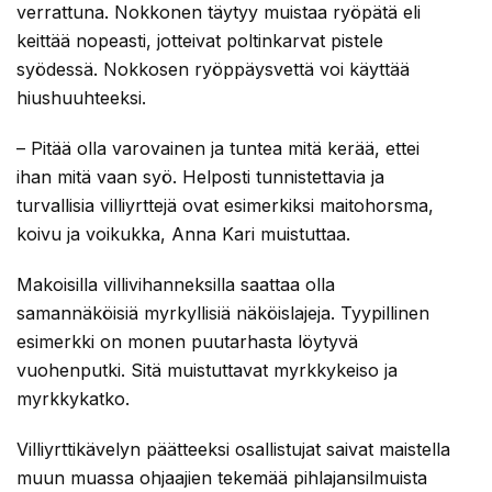
verrattuna. Nokkonen täytyy muistaa ryöpätä eli
keittää nopeasti, jotteivat poltinkarvat pistele
syödessä. Nokkosen ryöppäysvettä voi käyttää
hiushuuhteeksi.
– Pitää olla varovainen ja tuntea mitä kerää, ettei
ihan mitä vaan syö. Helposti tunnistettavia ja
turvallisia villiyrttejä ovat esimerkiksi maitohorsma,
koivu ja voikukka, Anna Kari muistuttaa.
Makoisilla villivihanneksilla saattaa olla
samannäköisiä myrkyllisiä näköislajeja. Tyypillinen
esimerkki on monen puutarhasta löytyvä
vuohenputki. Sitä muistuttavat myrkkykeiso ja
myrkkykatko.
Villiyrttikävelyn päätteeksi osallistujat saivat maistella
muun muassa ohjaajien tekemää pihlajansilmuista