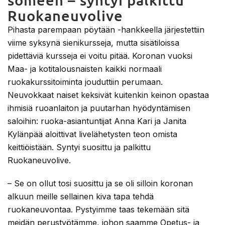
Ruokaneuvolive
Pihasta parempaan pöytään -hankkeella järjestettiin
viime syksynä sienikursseja, mutta sisätiloissa
pidettäviä kursseja ei voitu pitää. Koronan vuoksi
Maa- ja kotitalousnaisten kaikki normaali
ruokakurssitoiminta jouduttiin perumaan.
Neuvokkaat naiset keksivät kuitenkin keinon opastaa
ihmisiä ruoanlaiton ja puutarhan hyödyntämisen
saloihin: ruoka-asiantuntijat Anna Kari ja Janita
Kylänpää aloittivat livelähetysten teon omista
keittiöistään. Syntyi suosittu ja palkittu
Ruokaneuvolive.
– Se on ollut tosi suosittu ja se oli silloin koronan
alkuun meille sellainen kiva tapa tehdä
ruokaneuvontaa. Pystyimme taas tekemään sitä
meidän perustyötämme, johon saamme Opetus- ja