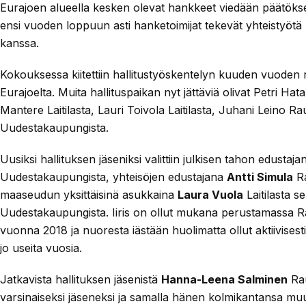
Eurajoen alueella kesken olevat hankkeet viedään päätöks
ensi vuoden loppuun asti hanketoimijat tekevät yhteistyöt
kanssa.
Kokouksessa kiitettiin hallitustyöskentelyn kuuden vuoden 
Eurajoelta. Muita hallituspaikan nyt jättäviä olivat Petri 
Mantere Laitilasta, Lauri Toivola Laitilasta, Juhani Leino R
Uudestakaupungista.
Uusiksi hallituksen jäseniksi valittiin julkisen tahon edustaj
Uudestakaupungista, yhteisöjen edustajana
Antti Simula
Ra
maaseudun yksittäisinä asukkaina
Laura Vuola
Laitilasta s
Uudestakaupungista. Iiris on ollut mukana perustamassa
vuonna 2018 ja nuoresta iästään huolimatta ollut aktiivis
jo useita vuosia.
Jatkavista hallituksen jäsenistä
Hanna-Leena Salminen
Rau
varsinaiseksi jäseneksi ja samalla hänen kolmikantansa muu