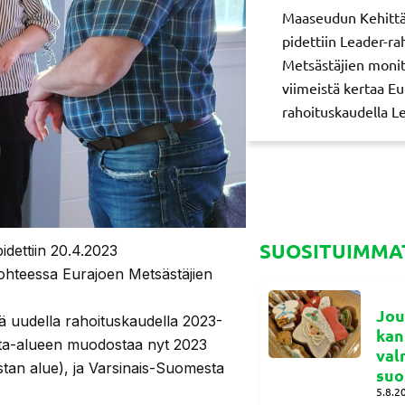
Maaseudun Kehittä
pidettiin Leader-r
Metsästäjien monito
viimeistä kertaa Eu
rahoituskaudella Le
SUOSITUIMMAT
dettiin 20.4.2023
ohteessa Eurajoen Metsästäjien
Jou
ssä uudella rahoituskaudella 2023-
kan
nta-alueen muodostaa nyt 2023
val
tan alue), ja Varsinais-Suomesta
suo
5.8.2