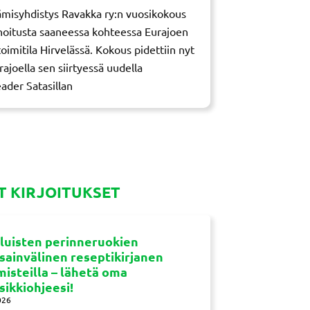
misyhdistys Ravakka ry:n vuosikokous
ahoitusta saaneessa kohteessa Eurajoen
imitila Hirvelässä. Kokous pidettiin nyt
rajoella sen siirtyessä uudella
ader Satasillan
 KIRJOITUKSET
luisten perinneruokien
sainvälinen reseptikirjanen
misteilla – lähetä oma
sikkiohjeesi!
026