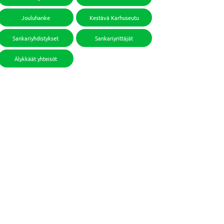
Jouluhanke
Kestävä Karhuseutu
Sankariyhdistykset
Sankariyrittäjät
Älykkäät yhteisöt