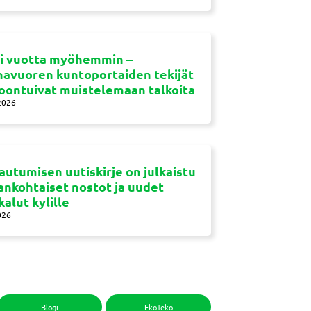
si vuotta myöhemmin –
navuoren kuntoportaiden tekijät
oontuivat muistelemaan talkoita
2026
autumisen uutiskirje on julkaistu
jankohtaiset nostot ja uudet
kalut kylille
026
Blogi
EkoTeko