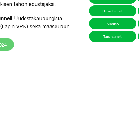
kisen tahon edustajaksi.
Hanketarinat
mnell
Uudestakaupungista
Nuoriso
(Lapin VPK) sekä maaseudun
Tapahtumat
024