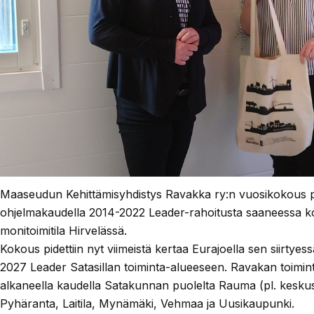
Maaseudun Kehittämisyhdistys Ravakka ry:n vuosikokous pi
ohjelmakaudella 2014-2022 Leader-rahoitusta saaneessa k
monitoimitila Hirvelässä.
Kokous pidettiin nyt viimeistä kertaa Eurajoella sen siirtye
2027 Leader Satasillan toiminta-alueeseen. Ravakan toimi
alkaneella kaudella Satakunnan puolelta Rauma (pl. keskus
Pyhäranta, Laitila, Mynämäki, Vehmaa ja Uusikaupunki.