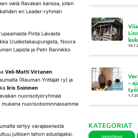
een vielä Ravakan kanssa, joten
ä kahden eri Leader-ryhmän
Vii
Lin
rupeamasta Pirita Laivasta
kok
Hatakka Uudestakaupungista, Noora
10.7.
auman Lapista ja Petri Rannikko
ana
Veli-Matti Virtanen
Var
umalta (Rauman Yrittäjät ry) ja
– a
ekä
Iiris Soininen
työ
 Ravakan nuorisotyöryhmää
1.7.2
esti mukana nuorisotoiminnassamme
KATEGORIAT
malta siirtyy varajäsenestä
ttuu julkisen tahon edustajaksi.
Ajankohtaiset