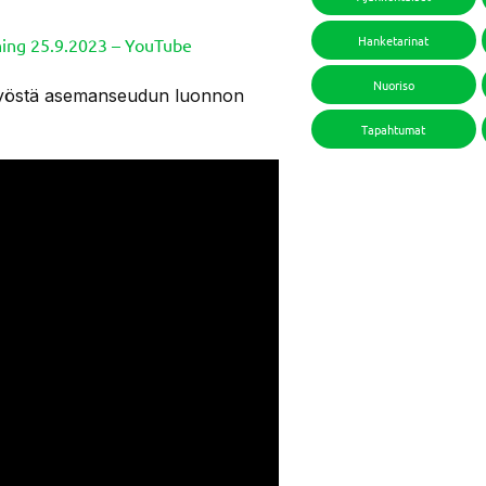
Hanketarinat
pning 25.9.2023 – YouTube
Nuoriso
työstä asemanseudun luonnon
Tapahtumat