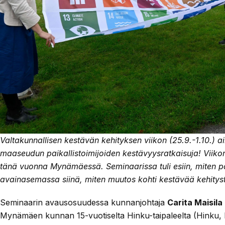
Valtakunnallisen kestävän kehityksen viikon (25.9.-1.10.)
ai
maaseudun paikallistoimijoiden kestävyysratkaisuja!
Viikon
tänä vuonna Mynämäessä. Seminaarissa tuli esiin, miten pa
avainasemassa siinä, miten muutos kohti kestävää kehitys
Seminaarin avausosuudessa kunnanjohtaja
Carita Maisila
Mynämäen kunnan 15-vuotiselta Hinku-taipaleelta (Hinku, k