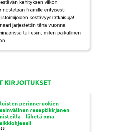
kestävän kehityksen viikon
a nostetaan framille erityisesti
istoimijoiden kestävyysratkaisuja!
naari järjestettiin tänä vuonna
aarissa tuli esiin, miten paikallinen
 on
 KIRJOITUKSET
luisten perinneruokien
sainvälinen reseptikirjanen
misteilla – lähetä oma
sikkiohjeesi!
026