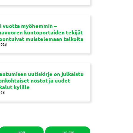
si vuotta myöhemmin –
navuoren kuntoportaiden tekijät
oontuivat muistelemaan talkoita
2026
autumisen uutiskirje on julkaistu
jankohtaiset nostot ja uudet
kalut kylille
026
Blogi
EkoTeko