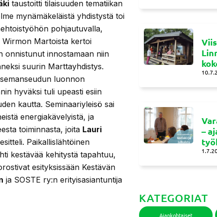
äki
taustoitti tilaisuuden tematiikan
olme mynämäkeläistä yhdistystä toi
aaehtoistyöhön pohjautuvalla,
, Wirmon Martoista kertoi
Vii
Lin
on onnistunut innostamaan niin
kok
nneksi suurin Marttayhdistys.
10.7.
Asemanseudun luonnon
in hyväksi tuli upeasti esiin
den kautta. Seminaariyleisö sai
eistä energiakävelyistä, ja
Var
esta toiminnasta, joita
Lauri
– a
työ
tteli. Paikallislähtöinen
1.7.2
ti kestävää kehitystä tapahtuu,
korostivat esityksissään Kestävän
n
ja SOSTE ry:n erityisasiantuntija
KATEGORIAT
Ajankohtaiset