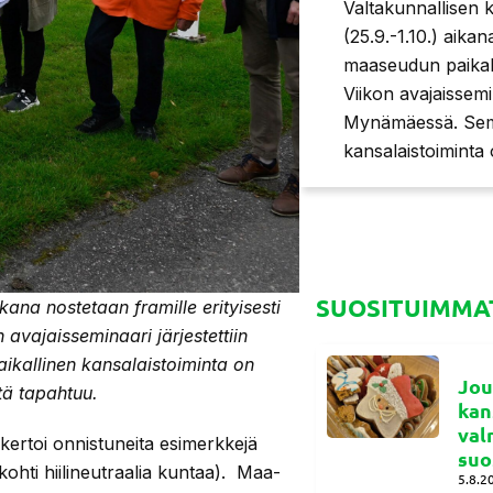
Valtakunnallisen 
(25.9.-1.10.) aikan
maaseudun paikall
Viikon avajaissemi
Mynämäessä. Semin
kansalaistoiminta
SUOSITUIMMAT
kana nostetaan framille erityisesti
 avajaisseminaari järjestettiin
ikallinen kansalaistoiminta on
Jou
tä tapahtuu.
kan
val
kertoi onnistuneita esimerkkejä
suo
ohti hiilineutraalia kuntaa). Maa-
5.8.2