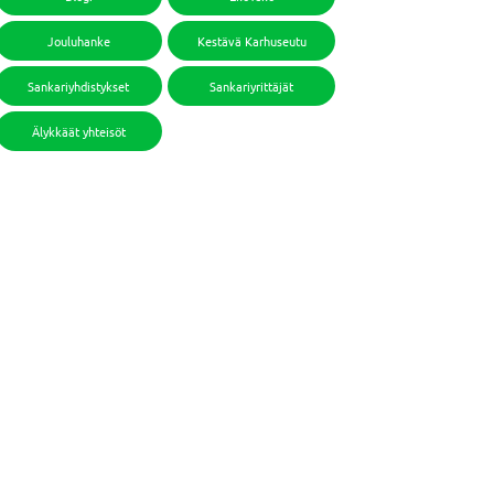
Jouluhanke
Kestävä Karhuseutu
Sankariyhdistykset
Sankariyrittäjät
Älykkäät yhteisöt