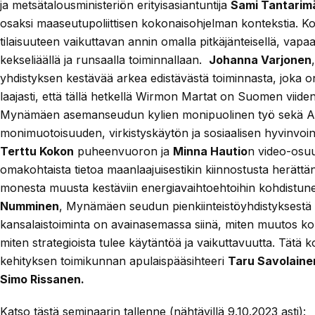
ja metsätalousministeriön erityisasiantuntija
Sami Tantarim
osaksi maaseutupoliittisen kokonaisohjelman kontekstia. K
tilaisuuteen vaikuttavan annin omalla pitkäjänteisellä, vap
kekseliäällä ja runsaalla toiminnallaan.
Johanna Varjonen
yhdistyksen kestävää arkea edistävästä toiminnasta, joka 
laajasti, että tällä hetkellä Wirmon Martat on Suomen viide
Mynämäen asemanseudun kylien monipuolinen työ sekä 
monimuotoisuuden, virkistyskäytön ja sosiaalisen hyvinvoinn
Terttu Kokon
puheenvuoron ja
Minna Hautio
n video-osuu
omakohtaista tietoa maanlaajuisestikin kiinnostusta herättän
monesta muusta kestäviin energiavaihtoehtoihin kohdistune
Numminen
, Mynämäen seudun pienkiinteistöyhdistyksestä esi
kansalaistoiminta on avainasemassa siinä, miten muutos koh
miten strategioista tulee käytäntöä ja vaikuttavuutta. Tätä 
kehityksen toimikunnan apulaispääsihteeri
Taru Savolaine
Simo Rissanen.
Katso tästä seminaarin tallenne (nähtävillä 9.10.2023 asti):