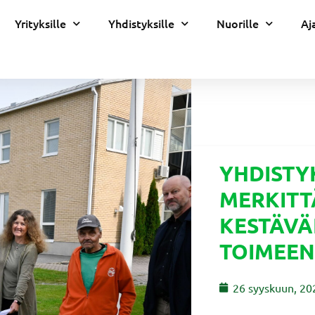
Yrityksille
Yhdistyksille
Nuorille
Aj
YHDISTY
MERKITT
KESTÄVÄ
TOIMEE
26 syyskuun, 20