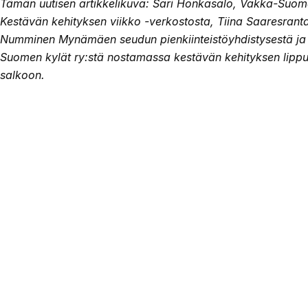
Tämän uutisen artikkelikuva: Sari Honkasalo, Vakka-Suo
Kestävän kehityksen viikko -verkostosta, Tiina Saaresrant
Numminen Mynämäen seudun pienkiinteistöyhdistysestä ja 
Suomen kylät ry:stä nostamassa kestävän kehityksen lip
salkoon.