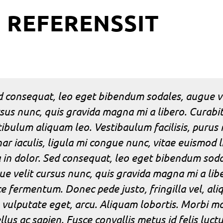
REFERENSSIT
d consequat, leo eget bibendum sodales, augue ve
sus nunc, quis gravida magna mi a libero. Curabi
tibulum aliquam leo. Vestibaulum facilisis, purus 
nar iaculis, ligula mi congue nunc, vitae euismod l
 in dolor. Sed consequat, leo eget bibendum soda
e velit cursus nunc, quis gravida magna mi a lib
e fermentum. Donec pede justo, fringilla vel, ali
 vulputate eget, arcu. Aliquam lobortis. Morbi mo
llus ac sapien. Fusce convallis metus id felis luct