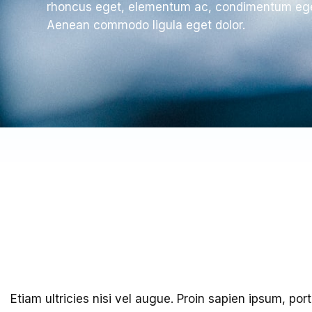
rhoncus eget, elementum ac, condimentum ege
Aenean commodo ligula eget dolor.
Etiam ultricies nisi vel augue. Proin sapien ipsum, por