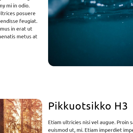
y mi in odio.
ultrices posuere
pendisse feugiat.
mus in erat ut
nenatis metus at
Pikkuotsikko H3
Etiam ultricies nisi vel augue. Proin 
euismod ut, mi. Etiam imperdiet impe