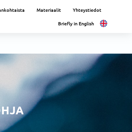
ankohtaista
Materiaalit
Yhteystiedot
Briefly in English
OHJA