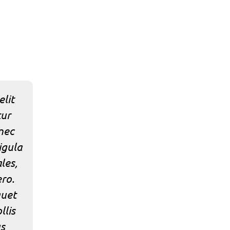
lit
"Integer tincidunt. Suspendisse eu 
tur
Donec sodales sagittis magna. F
nec
lectus, aliquam ut, faucibus n
igula
Pellentesque egestas, neque sit 
les,
justo nulla eleifend augue, ac a
ero.
Donec orci lectus, aliquam ut, f
quet
nulla. Ut varius tincidunt libe
llis
penatibus et magnis dis partu
us
ridiculus mu