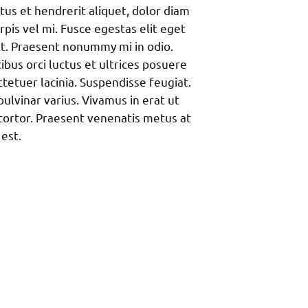
us et hendrerit aliquet, dolor diam
urpis vel mi. Fusce egestas elit eget
it. Praesent nonummy mi in odio.
ibus orci luctus et ultrices posuere
ctetuer lacinia. Suspendisse feugiat.
ulvinar varius. Vivamus in erat ut
tortor. Praesent venenatis metus at
 est.