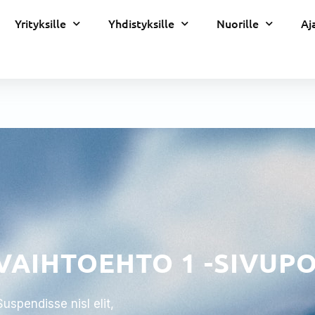
Yrityksille
Yhdistyksille
Nuorille
Aj
VAIHTOEHTO 1 -SIVUP
spendisse nisl elit,