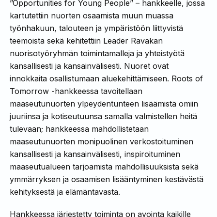
”Opportunities for Young People” – hankkeelle, jossa
kartutettiin nuorten osaamista muun muassa
työnhakuun, talouteen ja ympäristöön liittyvistä
teemoista sekä kehitettiin Leader Ravakan
nuorisotyöryhmän toimintamalleja ja yhteistyötä
kansallisesti ja kansainvälisesti. Nuoret ovat
innokkaita osallistumaan aluekehittämiseen. Roots of
Tomorrow -hankkeessa tavoitellaan
maaseutunuorten ylpeydentunteen lisäämistä omiin
juuriinsa ja kotiseutuunsa samalla valmistellen heitä
tulevaan; hankkeessa mahdollistetaan
maaseutunuorten monipuolinen verkostoituminen
kansallisesti ja kansainvälisesti, inspiroituminen
maaseutualueen tarjoamista mahdollisuuksista sekä
ymmärryksen ja osaamisen lisääntyminen kestävästä
kehityksestä ja elämäntavasta.
Hankkeessa järjestetty toiminta on avointa kaikille