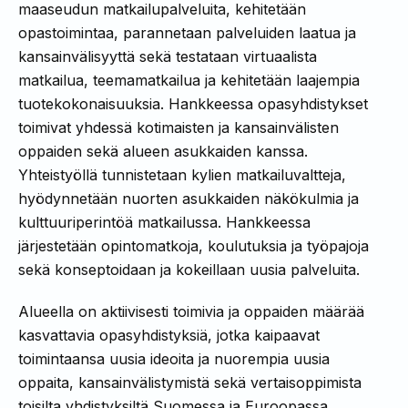
maaseudun matkailupalveluita, kehitetään
opastoimintaa, parannetaan palveluiden laatua ja
kansainvälisyyttä sekä testataan virtuaalista
matkailua, teemamatkailua ja kehitetään laajempia
tuotekokonaisuuksia. Hankkeessa opasyhdistykset
toimivat yhdessä kotimaisten ja kansainvälisten
oppaiden sekä alueen asukkaiden kanssa.
Yhteistyöllä tunnistetaan kylien matkailuvaltteja,
hyödynnetään nuorten asukkaiden näkökulmia ja
kulttuuriperintöä matkailussa. Hankkeessa
järjestetään opintomatkoja, koulutuksia ja työpajoja
sekä konseptoidaan ja kokeillaan uusia palveluita.
Alueella on aktiivisesti toimivia ja oppaiden määrää
kasvattavia opasyhdistyksiä, jotka kaipaavat
toimintaansa uusia ideoita ja nuorempia uusia
oppaita, kansainvälistymistä sekä vertaisoppimista
toisilta yhdistyksiltä Suomessa ja Euroopassa.