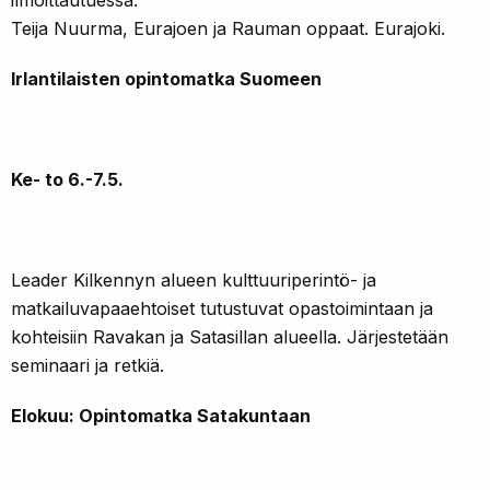
ilmoittautuessa.
Teija Nuurma, Eurajoen ja Rauman oppaat. Eurajoki.
Irlantilaisten opintomatka Suomeen
Ke- to 6.-7.5.
Leader Kilkennyn alueen kulttuuriperintö- ja
matkailuvapaaehtoiset tutustuvat opastoimintaan ja
kohteisiin Ravakan ja Satasillan alueella. Järjestetään
seminaari ja retkiä.
Elokuu: Opintomatka Satakuntaan