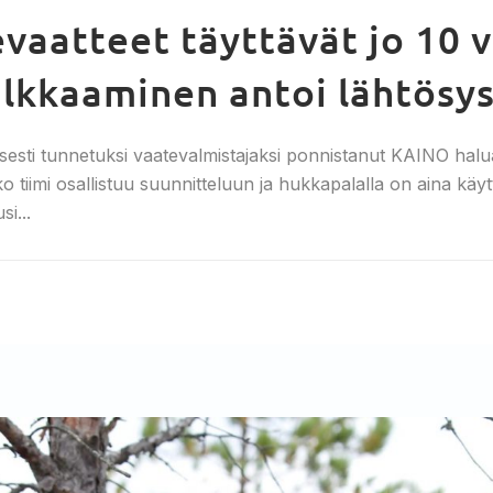
aatteet täyttävät jo 10 v
alkkaaminen antoi lähtösy
isesti tunnetuksi vaatevalmistajaksi ponnistanut KAINO halu
 tiimi osallistuu suunnitteluun ja hukkapalalla on aina käy
i...