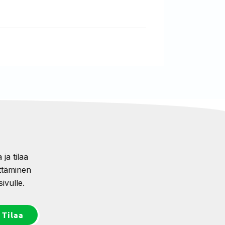
ja tilaa
ttäminen
ivulle.