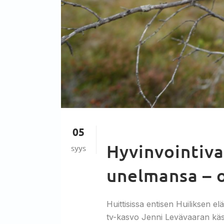
05
Hyvinvointiva
syys
unelmansa – o
Huittisissa entisen Huiliksen e
tv-kasvo Jenni Levävaaran käs