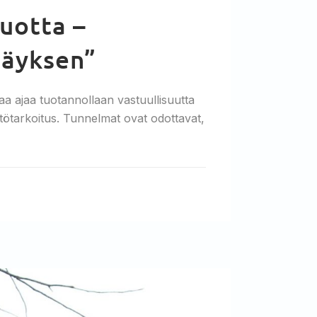
uotta –
säyksen”
aa ajaa tuotannollaan vastuullisuutta
ttötarkoitus. Tunnelmat ovat odottavat,