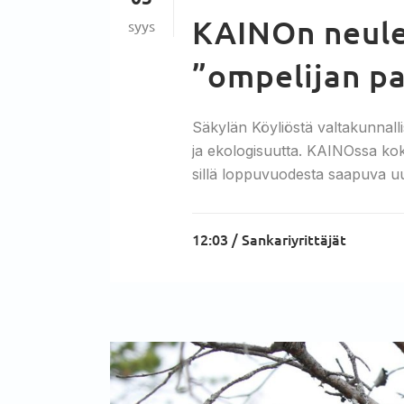
KAINOn neulev
syys
”ompelijan p
Säkylän Köyliöstä valtakunnall
ja ekologisuutta. KAINOssa koko
sillä loppuvuodesta saapuva uus
12:03 /
Sankariyrittäjät