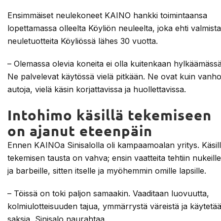
Ensimmäiset neulekoneet KAINO hankki toimintaansa
lopettamassa olleelta Köyliön neuleelta, joka ehti valmist
neuletuotteita Köyliössä lähes 30 vuotta.
– Olemassa olevia koneita ei olla kuitenkaan hylkäämässä
Ne palvelevat käytössä vielä pitkään. Ne ovat kuin vanho
autoja, vielä käsin korjattavissa ja huollettavissa.
Intohimo käsillä tekemiseen
on ajanut eteenpäin
Ennen KAINOa Sinisalolla oli kampaamoalan yritys. Käsil
tekemisen tausta on vahva; ensin vaatteita tehtiin nukeille
ja barbeille, sitten itselle ja myöhemmin omille lapsille.
– Töissä on toki paljon samaakin. Vaaditaan luovuutta,
kolmiulotteisuuden tajua, ymmärrystä väreistä ja käytetä
saksia, Sinisalo naurahtaa.