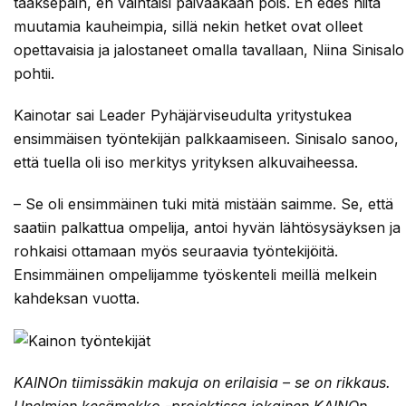
taaksepäin, en vaihtaisi päivääkään pois. En edes niitä
muutamia kauheimpia, sillä nekin hetket ovat olleet
opettavaisia ja jalostaneet omalla tavallaan, Niina Sinisalo
pohtii.
Kainotar sai Leader Pyhäjärviseudulta yritystukea
ensimmäisen työntekijän palkkaamiseen. Sinisalo sanoo,
että tuella oli iso merkitys yrityksen alkuvaiheessa.
– Se oli ensimmäinen tuki mitä mistään saimme. Se, että
saatiin palkattua ompelija, antoi hyvän lähtösysäyksen ja
rohkaisi ottamaan myös seuraavia työntekijöitä.
Ensimmäinen ompelijamme työskenteli meillä melkein
kahdeksan vuotta.
KAINOn tiimissäkin makuja on erilaisia – se on rikkaus.