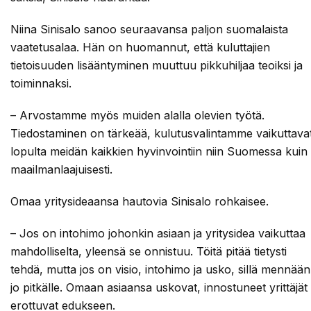
Niina Sinisalo sanoo seuraavansa paljon suomalaista
vaatetusalaa. Hän on huomannut, että kuluttajien
tietoisuuden lisääntyminen muuttuu pikkuhiljaa teoiksi ja
toiminnaksi.
– Arvostamme myös muiden alalla olevien työtä.
Tiedostaminen on tärkeää, kulutusvalintamme vaikuttava
lopulta meidän kaikkien hyvinvointiin niin Suomessa kuin
maailmanlaajuisesti.
Omaa yritysideaansa hautovia Sinisalo rohkaisee.
– Jos on intohimo johonkin asiaan ja yritysidea vaikuttaa
mahdolliselta, yleensä se onnistuu. Töitä pitää tietysti
tehdä, mutta jos on visio, intohimo ja usko, sillä mennään
jo pitkälle. Omaan asiaansa uskovat, innostuneet yrittäjät
erottuvat edukseen.