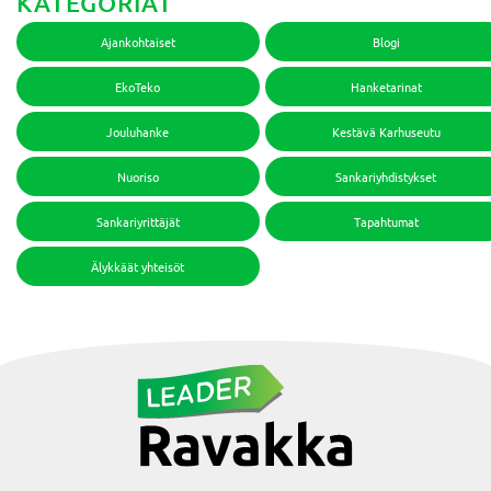
KATEGORIAT
Ajankohtaiset
Blogi
EkoTeko
Hanketarinat
Jouluhanke
Kestävä Karhuseutu
Nuoriso
Sankariyhdistykset
Sankariyrittäjät
Tapahtumat
Älykkäät yhteisöt