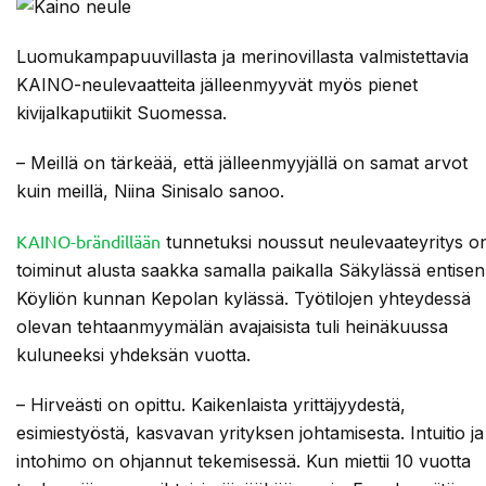
Luomukampapuuvillasta ja merinovillasta valmistettavia
KAINO-neulevaatteita jälleenmyyvät myös pienet
kivijalkaputiikit Suomessa.
– Meillä on tärkeää, että jälleenmyyjällä on samat arvot
kuin meillä, Niina Sinisalo sanoo.
KAINO-brändillään
tunnetuksi noussut neulevaateyritys o
toiminut alusta saakka samalla paikalla Säkylässä entisen
Köyliön kunnan Kepolan kylässä. Työtilojen yhteydessä
olevan tehtaanmyymälän avajaisista tuli heinäkuussa
kuluneeksi yhdeksän vuotta.
– Hirveästi on opittu. Kaikenlaista yrittäjyydestä,
esimiestyöstä, kasvavan yrityksen johtamisesta. Intuitio ja
intohimo on ohjannut tekemisessä. Kun miettii 10 vuotta