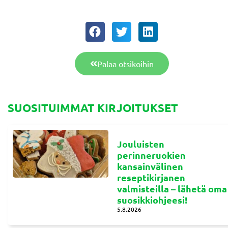
Palaa otsikoihin
SUOSITUIMMAT KIRJOITUKSET
Jouluisten
perinneruokien
kansainvälinen
reseptikirjanen
valmisteilla – lähetä oma
suosikkiohjeesi!
5.8.2026