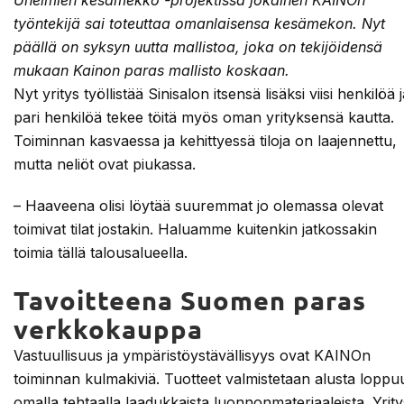
Unelmien kesämekko -projektissa jokainen KAINOn
työntekijä sai toteuttaa omanlaisensa kesämekon. Nyt
päällä on syksyn uutta mallistoa, joka on tekijöidensä
mukaan Kainon paras mallisto koskaan.
Nyt yritys työllistää Sinisalon itsensä lisäksi viisi henkilöä 
pari henkilöä tekee töitä myös oman yrityksensä kautta.
Toiminnan kasvaessa ja kehittyessä tiloja on laajennettu,
mutta neliöt ovat piukassa.
– Haaveena olisi löytää suuremmat jo olemassa olevat
toimivat tilat jostakin. Haluamme kuitenkin jatkossakin
toimia tällä talousalueella.
Tavoitteena Suomen paras
verkkokauppa
Vastuullisuus ja ympäristöystävällisyys ovat KAINOn
toiminnan kulmakiviä. Tuotteet valmistetaan alusta loppu
omalla tehtaalla laadukkaista luonnonmateriaaleista. Yrity