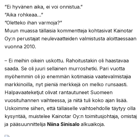
”Ei hyvänen aika, ei voi onnistua.”
”Aika rohkeaa…”
”Oletteko ihan varmoja?”
Muun muassa tällaisia kommentteja kohtasivat Kainotar
Oy:n perustajat neulevaatteiden valmistusta aloittaessaan
vuonna 2010.
– Ei meihin oikein uskottu. Rahoitustakin oli haastavaa
saada. Se oli juuri sellainen murroshetki. Pari vuotta
myöhemmin oli jo enemmän kotimaisia vaatevalmistajia
markkinoilla, nyt pieniä merkkejä on melko runsaasti.
Halpavaateketjut olivat rantautuneet Suomeen
vuosituhannen vaihteessa, ja niitä tuli koko ajan lisää.
Uskoimme siihen, että tällaiselle vaihtoehdolle täytyy olla
kysyntää, muistelee Kainotar Oy:n toimitusjohtaja, omista
ja pääsuunnittelija
Niina Sinisalo
alkuaikoja.