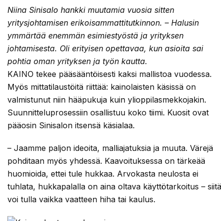
Niina Sinisalo hankki muutamia vuosia sitten
yritysjohtamisen erikoisammattitutkinnon. – Halusin
ymmärtää enemmän esimiestyöstä ja yrityksen
johtamisesta. Oli erityisen opettavaa, kun asioita sai
pohtia oman yrityksen ja työn kautta.
KAINO tekee pääsääntöisesti kaksi mallistoa vuodessa.
Myös mittatilaustöitä riittää: kainolaisten käsissä on
valmistunut niin hääpukuja kuin ylioppilasmekkojakin.
Suunnitteluprosessiin osallistuu koko tiimi. Kuosit ovat
pääosin Sinisalon itsensä käsialaa.
– Jaamme paljon ideoita, malliajatuksia ja muuta. Värejä
pohditaan myös yhdessä. Kaavoituksessa on tärkeää
huomioida, ettei tule hukkaa. Arvokasta neulosta ei
tuhlata, hukkapalalla on aina oltava käyttötarkoitus – siit
voi tulla vaikka vaatteen hiha tai kaulus.