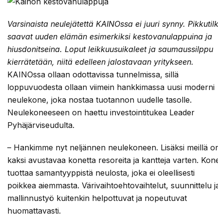
Varsinaista neulejätettä KAINOssa ei juuri synny. Pikkutil
saavat uuden elämän esimerkiksi kestovanulappuina ja
hiusdonitseina. Loput leikkuusuikaleet ja saumaussilppu
kierrätetään, niitä edelleen jalostavaan yritykseen.
KAINOssa ollaan odottavissa tunnelmissa, sillä
loppuvuodesta ollaan viimein hankkimassa uusi moderni
neulekone, joka nostaa tuotannon uudelle tasolle.
Neulekoneeseen on haettu investointitukea Leader
Pyhäjärviseudulta.
– Hankimme nyt neljännen neulekoneen. Lisäksi meillä o
kaksi avustavaa konetta resoreita ja kantteja varten. Kon
tuottaa samantyyppistä neulosta, joka ei oleellisesti
poikkea aiemmasta. Värivaihtoehtovaihtelut, suunnittelu j
mallinnustyö kuitenkin helpottuvat ja nopeutuvat
huomattavasti.