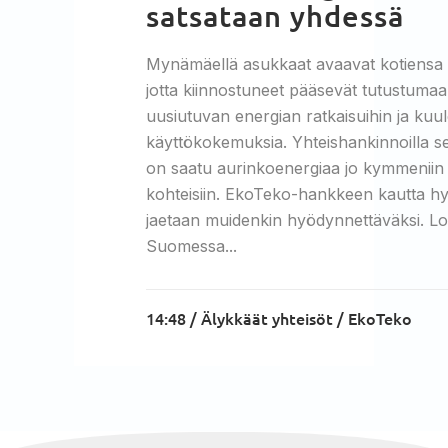
satsataan yhdessä
Mynämäellä asukkaat avaavat kotiensa 
jotta kiinnostuneet pääsevät tutustuma
uusiutuvan energian ratkaisuihin ja ku
käyttökokemuksia. Yhteishankinnoilla s
on saatu aurinkoenergiaa jo kymmeniin
kohteisiin. EkoTeko-hankkeen kautta hy
jaetaan muidenkin hyödynnettäväksi. Lo
Suomessa...
14:48 /
Älykkäät yhteisöt
/
EkoTeko