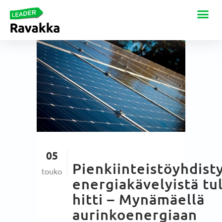
05
Pienkiinteistöyhdist
touko
energiakävelyistä tul
hitti – Mynämäellä
aurinkoenergiaan