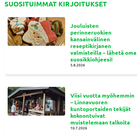
SUOSITUIMMAT KIRJOITUKSET
Jouluisten
perinneruokien
kansainvälinen
reseptikirjanen
valmisteilla – lähetä oma
suosikkiohjeesi!
5.8.2026
Viisi vuotta myöhemmin
– Linnavuoren
kuntoportaiden tekijät
kokoontuivat
muistelemaan talkoita
10.7.2026