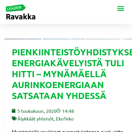
PIENKIINTEISTÖYHDISTYKS
ENERGIAKÄVELYISTÄ TULI
HITTI – MYNÄMÄELLÄ
AURINKOENERGIAAN
SATSATAAN YHDESSÄ
5 toukokuun, 2020
14:48
Älykkäät yhteisöt
,
EkoTeko
Mynämäellä asukkaat avaavat kotiensa ovet, jotta