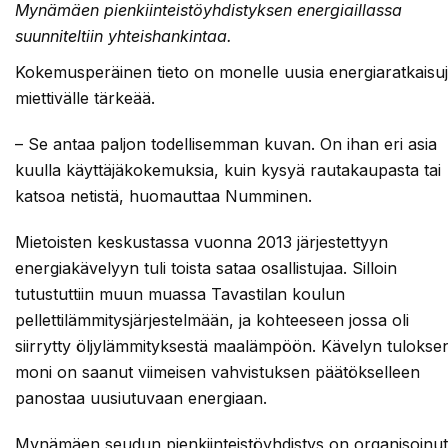
Mynämäen pienkiinteistöyhdistyksen energiaillassa
suunniteltiin yhteishankintaa.
Kokemusperäinen tieto on monelle uusia energiaratkaisu
miettivälle tärkeää.
– Se antaa paljon todellisemman kuvan. On ihan eri asia
kuulla käyttäjäkokemuksia, kuin kysyä rautakaupasta tai
katsoa netistä, huomauttaa Numminen.
Mietoisten keskustassa vuonna 2013 järjestettyyn
energiakävelyyn tuli toista sataa osallistujaa. Silloin
tutustuttiin muun muassa Tavastilan koulun
pellettilämmitysjärjestelmään, ja kohteeseen jossa oli
siirrytty öljylämmityksestä maalämpöön. Kävelyn tulokse
moni on saanut viimeisen vahvistuksen päätökselleen
panostaa uusiutuvaan energiaan.
Mynämäen seudun pienkiinteistöyhdistys on organisoinut