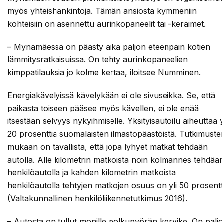
myös yhteishankintoja. Tämän ansiosta kymmeniin
kohteisiin on asennettu aurinkopaneelit tai -keräimet.
– Mynämäessä on päästy aika paljon eteenpäin kotien
lämmitysratkaisuissa. On tehty aurinkopaneelien
kimppatilauksia jo kolme kertaa, iloitsee Numminen.
Energiakävelyissä kävelykään ei ole sivuseikka. Se, että
paikasta toiseen pääsee myös kävellen, ei ole enää
itsestään selvyys nykyihmiselle. Yksityisautoilu aiheuttaa y
20 prosenttia suomalaisten ilmastopäästöistä. Tutkimuste
mukaan on tavallista, että jopa lyhyet matkat tehdään
autolla. Alle kilometrin matkoista noin kolmannes tehdää
henkilöautolla ja kahden kilometrin matkoista
henkilöautolla tehtyjen matkojen osuus on yli 50 prosentt
(Valtakunnallinen henkilöliikennetutkimus 2016).
– Autosta on tullut monille polkupyörän korvike. On palj