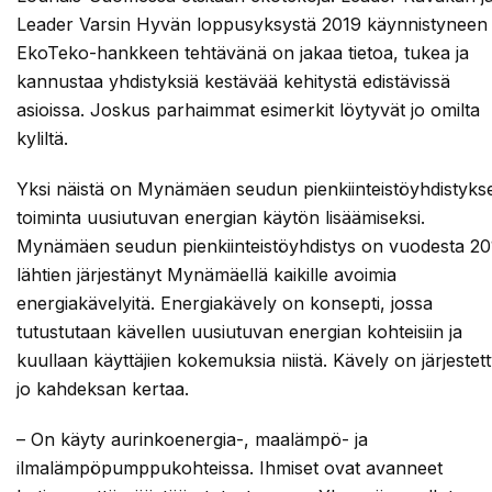
Leader Varsin Hyvän loppusyksystä 2019 käynnistyneen
EkoTeko-hankkeen tehtävänä on jakaa tietoa, tukea ja
kannustaa yhdistyksiä kestävää kehitystä edistävissä
asioissa. Joskus parhaimmat esimerkit löytyvät jo omilta
kyliltä.
Yksi näistä on Mynämäen seudun pienkiinteistöyhdistyks
toiminta uusiutuvan energian käytön lisäämiseksi.
Mynämäen seudun pienkiinteistöyhdistys on vuodesta 20
lähtien järjestänyt Mynämäellä kaikille avoimia
energiakävelyitä. Energiakävely on konsepti, jossa
tutustutaan kävellen uusiutuvan energian kohteisiin ja
kuullaan käyttäjien kokemuksia niistä. Kävely on järjestet
jo kahdeksan kertaa.
– On käyty aurinkoenergia-, maalämpö- ja
ilmalämpöpumppukohteissa. Ihmiset ovat avanneet