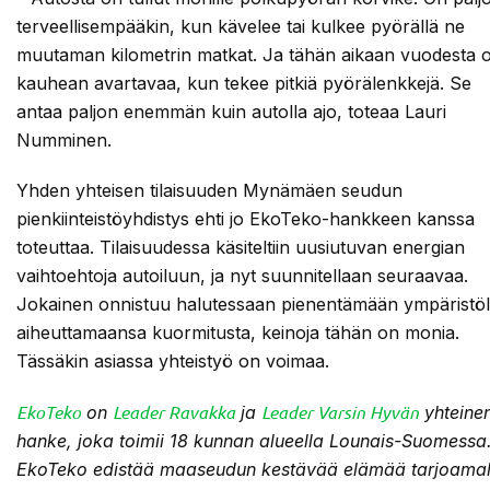
terveellisempääkin, kun kävelee tai kulkee pyörällä ne
muutaman kilometrin matkat. Ja tähän aikaan vuodesta 
kauhean avartavaa, kun tekee pitkiä pyörälenkkejä. Se
antaa paljon enemmän kuin autolla ajo, toteaa Lauri
Numminen.
Yhden yhteisen tilaisuuden Mynämäen seudun
pienkiinteistöyhdistys ehti jo EkoTeko-hankkeen kanssa
toteuttaa. Tilaisuudessa käsiteltiin uusiutuvan energian
vaihtoehtoja autoiluun, ja nyt suunnitellaan seuraavaa.
Jokainen onnistuu halutessaan pienentämään ympäristöl
aiheuttamaansa kuormitusta, keinoja tähän on monia.
Tässäkin asiassa yhteistyö on voimaa.
EkoTeko
Leader Ravakka
Leader Varsin Hyvän
on
ja
yhteine
hanke, joka toimii 18 kunnan alueella Lounais-Suomessa
EkoTeko edistää maaseudun kestävää elämää tarjoamal