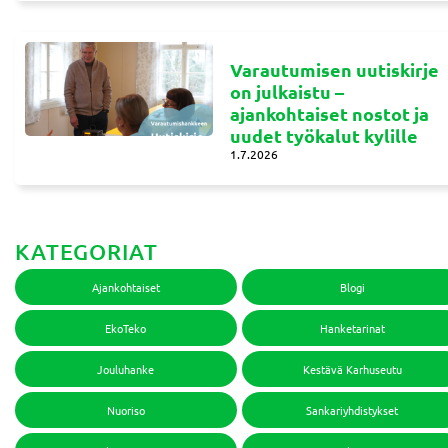
Varautumisen uutiskirje
on julkaistu –
ajankohtaiset nostot ja
uudet työkalut kylille
1.7.2026
KATEGORIAT
Ajankohtaiset
Blogi
EkoTeko
Hanketarinat
Jouluhanke
Kestävä Karhuseutu
Nuoriso
Sankariyhdistykset