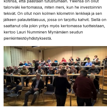
kotinsa, että päästään tutustumaan. Yleensä on ollut
talonväki kertomassa, miten meni, kun he investoinnin
tekivät. On ollut noin kolmen kilometrin lenkkejä ja sen
jälkeen palautetilaisuus, jossa on tarjottu kahvit. Siellä on
saattanut olla jokin yritys myös kertomassa tuotteistaan,
kertoo Lauri Numminen Mynämäen seudun
pienkiinteistöyhdistyksestä.