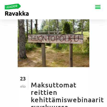
23
Maksuttomat
elo
reittien
kehittämiswebinaarit
syyskuussa