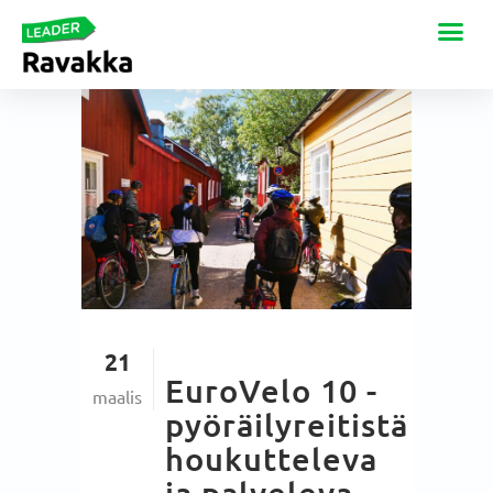
21
EuroVelo 10 -
maalis
pyöräilyreitistä
houkutteleva
ja palveleva –