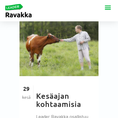
29
Kesäajan
kesä
kohtaamisia
Leader Ravakka osallistuu